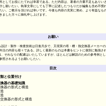
としてお役にたてれば幸甚である。ただ内容は、著者の力量不足もありい
許し願いたい。執筆文章にしても丁寧に記述したつもりだが編集も含め不慣
たい。ご教示を頂ければ幸いです。今後も内容の充実に努め、より有益なも
きました方々に御礼申し上げます。
お願い
る設計・製作・検査技術は日進月歩で、又現実の塔・槽・熱交換器メーカーの
外注の内容も様々である。詳しく最新のものは本書をヒントに個別に勉強さ
は、それなりの配慮はいたしていますが、ほとんどは解説のための参考例とし
参照されるようお願いしたい。
目次
種類と位置付け
交換器の基礎知識
交換器の形式と構造
構造
構造
熱交換器の形式と構造