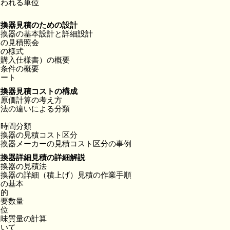
使われる単位
交換器見積のための設計
交換器の基本設計と詳細設計
ヘの見積照会
書の様式
（購入仕様書）の概要
計条件の概要
シート
交換器見積コストの構成
際原価計算の考え方
方法の違いによる分類
業時間分類
交換器の見積コスト区分
交換器メーカーの見積コスト区分の事例
交換器詳細見積の詳細解説
交換器の見積法
交換器の詳細（積上げ）見積の作業手順
出の基本
目的
所要数量
単位
正味質量の計算
ついて