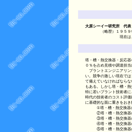
大原シーイー研究所 代表
（略歴）１９５９年三井
現在は、企業の見積
塔・槽・熱交換器・反応器
０％を占め見積や調達担当
プラントエンジニアリング
い。競争の激しい現在では
て備えていなければならな
もある。しかし塔・槽・熱
特に若いプラント技術者に
時代の技術者のコスト評価
に基礎的な面に重きをおき
①塔・槽・熱交換器のコ
②塔・槽・熱交換器の製
③塔・槽・熱交換器の詳
④塔・槽・熱交換器の
⑤塔・槽・熱交換器の