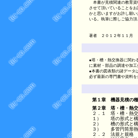
本書が見積関連の教育資料
させて頂いていることをお
かと思いますがお許し願い
いる。執筆に際しご協力頂
著者 ２０１２年１１月
●塔・槽・熱交換器に関わ
に素材・部品の調達や加工
●本書の図表類の諸データ
必ず最新の専門書や資料を
第１章
機器見積の
第２章
塔・槽・熱
２．１
塔・槽・熱
１）
塔の形式と
２）
槽の形式と
３）
多管円筒形
２．２
法規と規格