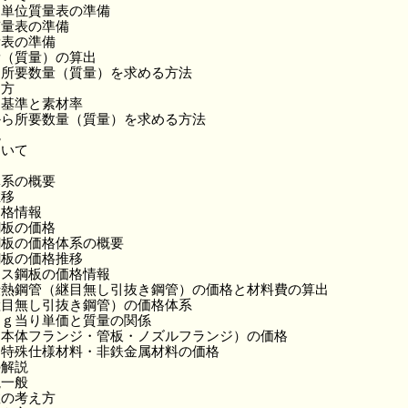
別単位質量表の準備
質量表の準備
量表の準備
量（質量）の算出
る所要数量（質量）を求める方法
え方
出基準と素材率
から所要数量（質量）を求める方法
説
ついて
体系の概要
推移
価格情報
鋼板の価格
鋼板の価格体系の概要
鋼板の価格推移
レス鋼板の価格情報
伝熱鋼管（継目無し引抜き鋼管）の価格と材料費の算出
継目無し引抜き鋼管）の価格体系
ｋｇ当り単価と質量の関係
（本体フランジ・管板・ノズルフランジ）の価格
・特殊仕様材料・非鉄金属材料の価格
の解説
説一般
数の考え方