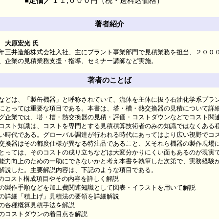
■定価／
１１,０００円（税・送料込価格）
著者紹介
 大原宏光 氏
造船株式会社入社、主にプラント事業部門で見積業務を担当、２０００
業務支援・指導、セミナー講師など実施。
著者のことば
などは、「製缶機器」と呼称されていて、流体を主体に扱う石油化学系プラ
にとっては重要な項目である。本書は、塔・槽・熱交換器の見積について詳
企業では、塔・槽・熱交換器の見積・評価・コストダウンなどでコスト関
コスト知識は、コストを専門とする見積積算技術者のみの知識ではなくある
い時代である。グローバル調達が行われる時代にあってはより広い視野でコ
交換器はその都度仕様が異なる特注品であること、又それら機器の製作現場
とっては、そのコストの成り立ちなどは大変分かりにくい面もあるのが現実
能力向上のための一助にできないかと考え本書を執筆した次第で、実務経験
解説した。主要解説内容は、下記のような項目である。
スト構成項目やその内容を詳しく解説
作手順などを加工費関連知識として図表・イラストを用いて解説
細「積上げ」見積法の要領を詳細解説
各種概算見積手法を解説
コストダウンの着目点を解説