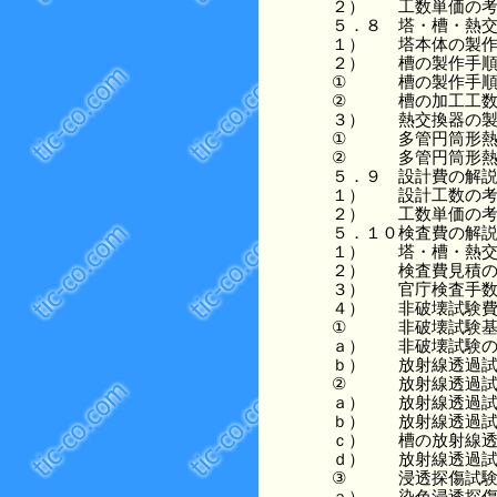
２）
工数単価の
５．８
塔・槽・熱
１）
塔本体の製
２）
槽の製作手
①
槽の製作手
②
槽の加工工
３）
熱交換器の
①
多管円筒形
②
多管円筒形
５．９
設計費の解
１）
設計工数の
２）
工数単価の
５．１０
検査費の解
１）
塔・槽・熱
２）
検査費見積
３）
官庁検査手
４）
非破壊試験
①
非破壊試験
ａ）
非破壊試験
ｂ）
放射線透過
②
放射線透過
ａ）
放射線透過
ｂ）
放射線透過
ｃ）
槽の放射線
ｄ）
放射線透過
③
浸透探傷試
ａ）
染色浸透探