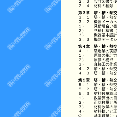
２．３
設計図書で
２．４
材料の種類
第３章
塔・槽・熱
３．１
塔・槽・熱
３．２
機器メーカ
１）
見積引合い
２）
見積仕様書
３）
機器基本設
３．３
機器データ
第４章
塔・槽・熱
４．１
製造業の実
１）
原価の集計
２）
原価の構成
３）
直接工の作
４．２
塔・槽・熱
４．３
塔・槽・熱
第５章
塔・槽・熱
５．１
塔・槽・熱
５．２
塔・槽・熱
５．３
材料数量算
１）
数量算出の
２）
正味数量と
３）
材料数量の
４）
材料拾いと
①
基本質量に