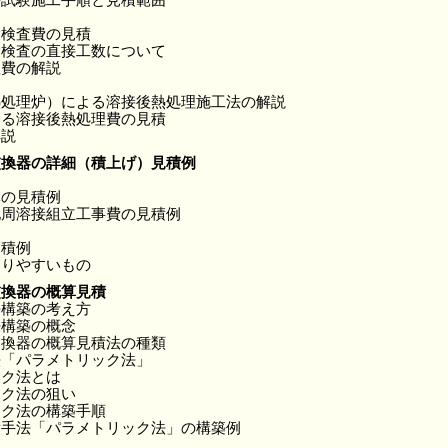
験検査費の見積
験検査の直接工数について
理費の解説
熱処理炉）による溶接後熱処理施工法の解説
よる溶接後熱処理費の見積
解説
交換器の詳細（積上げ）見積例
体の見積例
地周溶接組立工事費の見積例
見積例
なりやすいもの
交換器の概算見積
法構築の考え方
法構築の概念
交換器の概算見積法の種類
法「パラメトリック法」
ック法とは
ック法の狙い
ック法の構築手順
積手法「パラメトリック法」の構築例