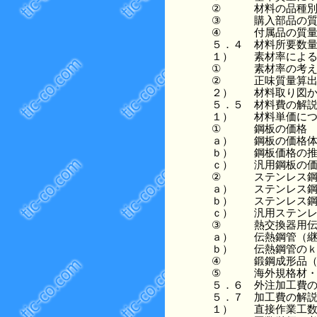
②
材料の品種
③
購入部品の
④
付属品の質
５．４
材料所要数
１）
素材率によ
①
素材率の考
②
正味質量算
２）
材料取り図
５．５
材料費の解
１）
材料単価に
①
鋼板の価格
ａ）
鋼板の価格
ｂ）
鋼板価格の
ｃ）
汎用鋼板の
②
ステンレス
ａ）
ステンレス
ｂ）
ステンレス
ｃ）
汎用ステン
③
熱交換器用
ａ）
伝熱鋼管（
ｂ）
伝熱鋼管の
④
鍛鋼成形品
⑤
海外規格材
５．６
外注加工費
５．７
加工費の解
１）
直接作業工