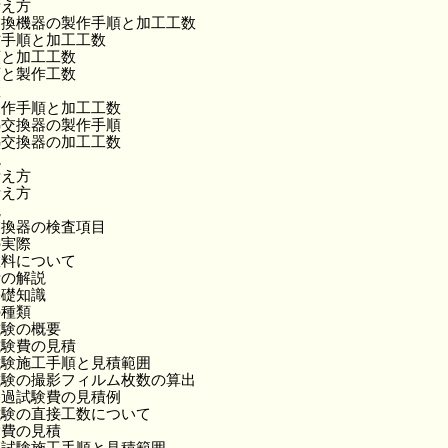
考え方
交換機器の製作手順と加工工数
作手順と加工工数
順と加工工数
順と製作工数
数
製作手順と加工工数
熱交換器の製作手順
熱交換器の加工工数
説
考え方
考え方
説
交換器の検査項目
の実際
数料について
費の解説
基礎知識
の種類
試験の概要
試験費の見積
試験施工手順と見積範囲
試験の撮影フィルム枚数の算出
透過試験費の見積例
試験の直接工数について
験費の見積
傷試験施工手順と見積範囲