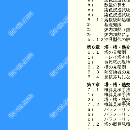
ｂ）
数量の算出
ｃ）
染色浸透試
ｄ）
染色浸透試
５．１１
溶接後熱処
①
基礎知識
②
炉内加熱（
③
炉内加熱に
５．１２
治具型代の
第６章
塔・槽・熱
６．１
塔の見積例
１）
トレイ塔本
２）
長尺塔の現
６．２
槽の見積例
６．３
熱交換器の
６．４
見積落ちに
第７章
塔・槽・熱
７．１
概算見積手
１）
概算見積手
２）
塔・槽・熱
７．２
概算見積手
ａ）
パラメトリ
ｂ）
パラメトリ
ｃ）
パラメトリ
７．２．
塔の概算見
１