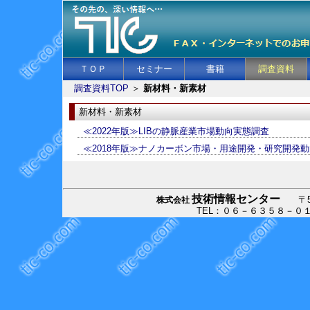
ＴＯＰ
セミナー
書籍
調査資料
調査資料TOP
＞
新材料・新素材
新材料・新素材
≪2022年版≫LIBの静脈産業市場動向実態調査
≪2018年版≫ナノカーボン市場・用途開発・研究開発
技術情報センター
〒530
株式会社
TEL：０６－６３５８－０