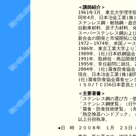
＜講師紹介＞

1961年3月、東北大学理学
同年4月、日本冶金工業(株)
ステンレス鋼・耐熱鋼・超合
自動車材料、原子力材料、化
スーパーステンレス鋼および
新合金の開発と市場開拓に従
1972～1974年、米国ノ
1986年、東京工業大学より
1989年、(社)日本鉄鋼協
1991年、取締役・商品開発
1995年、常任顧問に就任。
2004年、(社)腐食防食協
現在、日本冶金工業(株)顧問
(社)腐食防食協会腐食セン
＜主要著書＞

「ステンレス鋼の選び方・
「ステンレス鋼便覧」（日刊
「腐食・防食技術便覧」（丸
「熱交換器ハンドブック」（
●日 時
２００８年 １月 ２３日