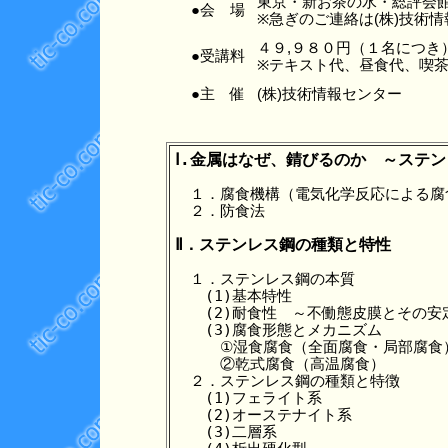
東京・新お茶の水・総評
●会 場
※急ぎのご連絡は(株)技術情報セン
４９,９８０円（１名につき
●受講料
※テキスト代、昼食代、喫茶
●主 催
(株)技術情報センター
Ⅰ.金属はなぜ、錆びるのか　～ステ
　１．腐食機構（電気化学反応による腐
　２．防食法

Ⅱ．ステンレス鋼の種類と特性
　１．ステンレス鋼の本質

　　(1)基本特性

　　(2)耐食性　～不働態皮膜とその安定
　　(3)腐食形態とメカニズム

　　　①湿食腐食（全面腐食・局部腐食）
　　　②乾式腐食（高温腐食）

　２．ステンレス鋼の種類と特徴

　　(1)フェライト系

　　(2)オーステナイト系

　　(3)二層系
