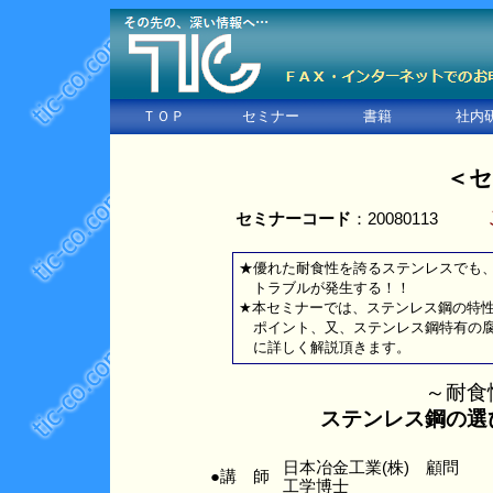
ＴＯＰ
セミナー
書籍
社内
＜セ
セミナーコード
：20080113
★優れた耐食性を誇るステンレスでも
トラブルが発生する！！
★本セミナーでは、ステンレス鋼の特
ポイント、又、ステンレス鋼特有の腐
に詳しく解説頂きます。
～耐食
ステンレス鋼の選
日本冶金工業(株) 顧問
●講 師
工学博士