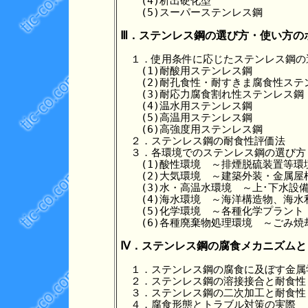
　　(4)析出硬化型

　　(5)スーパーステンレス鋼

Ⅲ．ステンレス鋼の選び方・使い方の
　１．使用条件に応じたステンレス鋼の
　　(1)耐酸用ステンレス鋼

　　(2)耐孔食性・耐すきま腐食性ステン
　　(3)耐応力腐食割れ性ステンレス鋼

　　(4)温水用ステンレス鋼

　　(5)高温用ステンレス鋼

　　(6)高強度用ステンレス鋼

　２．ステンレス鋼の耐食性評価法

　３．各環境でのステンレス鋼の選び方
　　(1)酸性環境　～排煙脱硫装置等環
　　(2)大気環境　～建築外装・金属屋
　　(3)水・高温水環境　～上･下水設
　　(4)海水環境　～海洋構造物、海水
　　(5)化学環境　～各種化学プラント
　　(6)各種廃棄物処理環境　～ごみ焼
Ⅳ．ステンレス鋼の腐食メカニズムと
　１．ステンレス鋼の腐食に及ぼす金属学
　２．ステンレス鋼の溶接接合と耐食性

　３．ステンレス鋼の二次加工と耐食性

　４．腐食形態とトラブル対策の実際
