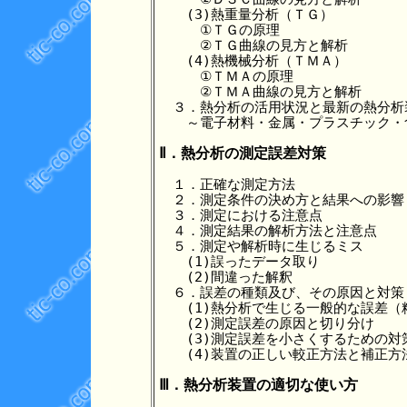
　　(3)熱重量分析（ＴＧ）

　　　①ＴＧの原理

　　　②ＴＧ曲線の見方と解析

　　(4)熱機械分析（ＴＭＡ）

　　　①ＴＭＡの原理

　　　②ＴＭＡ曲線の見方と解析

　３．熱分析の活用状況と最新の熱分析装
　　～電子材料・金属・プラスチック・
Ⅱ．熱分析の測定誤差対策
　１．正確な測定方法

　２．測定条件の決め方と結果への影響

　３．測定における注意点

　４．測定結果の解析方法と注意点

　５．測定や解析時に生じるミス

　　(1)誤ったデータ取り

　　(2)間違った解釈

　６．誤差の種類及び、その原因と対策

　　(1)熱分析で生じる一般的な誤差（
　　(2)測定誤差の原因と切り分け

　　(3)測定誤差を小さくするための対策
　　(4)装置の正しい較正方法と補正方法
Ⅲ．熱分析装置の適切な使い方