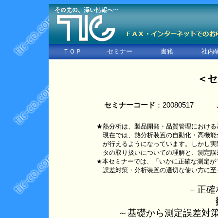
ＴＯＰ
セミナー
書籍
社内
＜セ
セミナーコード
：20080517
★熱分析は、製品開発・品質管理における
現在では、熱分析装置の自動化・高機能
が行えるようになっています。しかし実
タの取り扱いについての理解と、測定誤
★本セミナーでは、「いかに正確な測定が
誤差対策・分析装置の適切な使い方に至
－正確
～基礎から測定誤差対