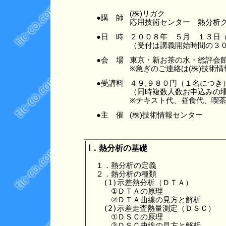
(株)リガク
●講 師
応用技術センター 熱分析
●日 時
２００８年 ５月 １３日
（受付は講義開始時間の３
●会 場
東京・新お茶の水・総評
※急ぎのご連絡は(株)技術情報セン
●受講料
４９,９８０円（１名につき
（同時複数人数お申込みの場
※テキスト代、昼食代、喫
●主 催
(株)技術情報センター
Ⅰ．熱分析の基礎
　１．熱分析の定義

　２．熱分析の種類

　　(1)示差熱分析（ＤＴＡ）

　　　①ＤＴＡの原理

　　　②ＤＴＡ曲線の見方と解析

　　(2)示差走査熱量測定（ＤＳＣ）

　　　①ＤＳＣの原理

　　　②ＤＳＣ曲線の見方と解析
