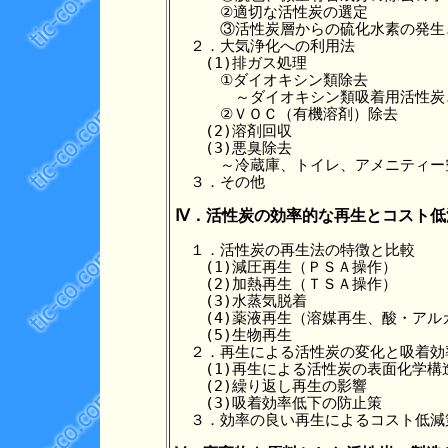
　　　②適切な活性炭の選定

　　　③活性炭層からの硫化水素の発生
　２．大気浄化への利用法

　　(1)排ガス処理

　　　①ダイオキシン類除去

　　　　～ダイオキシン類吸着用活性炭
　　　②ＶＯＣ（有機溶剤）除去

　　(2)溶剤回収

　　(3)悪臭除去

　　　～冷蔵庫、トイレ、アメニティー空
　３．その他

Ⅳ．活性炭の効率的な再生とコスト低
　１．活性炭の再生法の特徴と比較

　　(1)減圧再生（ＰＳＡ操作）

　　(2)加熱再生（ＴＳＡ操作）

　　(3)水蒸気脱着

　　(4)薬液再生（溶媒再生、酸・アル
　　(5)生物再生

　２．再生による活性炭の変化と吸着効
　　(1)再生による活性炭の表面化学構造
　　(2)繰り返し再生の影響

　　(3)吸着効率低下の防止策

　３．効率の良い再生によるコスト低減策