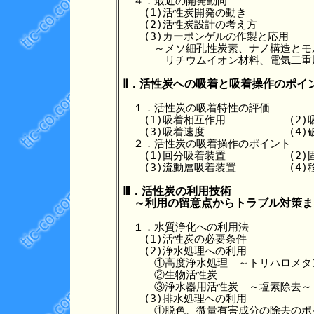
　４．最近の開発動向

　　(1)活性炭開発の動き

　　(2)活性炭設計の考え方

　　(3)カーボンゲルの作製と応用

　　　～メソ細孔性炭素、ナノ構造とモ
　　　　リチウムイオン材料、電気二重
Ⅱ．活性炭への吸着と吸着操作のポイ
　１．活性炭の吸着特性の評価

　　(1)吸着相互作用　　　　　　(2)吸
　　(3)吸着速度　　　　　　　　(4)破
　２．活性炭の吸着操作のポイント

　　(1)回分吸着装置　　　　　　(2)
　　(3)流動層吸着装置　　　　　(4)
Ⅲ．活性炭の利用技術

　～利用の留意点からトラブル対策ま
　１．水質浄化への利用法

　　(1)活性炭の必要条件

　　(2)浄水処理への利用

　　　①高度浄水処理　～トリハロメタ
　　　②生物活性炭

　　　③浄水器用活性炭　～塩素除去～

　　(3)排水処理への利用

　　　①脱色、微量有害成分の除去のポイ