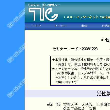
ＴＯＰ
セミナー
書籍
社内
＜セ
セミナーコード
：20081228
★水質浄化（難分解性有機物・色度・微
・悪臭）等、環境浄化材料として改め
★本セミナーでは、活性炭の特性を引き
への利用技術・トラブル対策、又、コ
を原料とした新しい活性炭の開発に至
く解説頂きます。
活性
●講 師
京都大学 大学院 工学研
化学工学専攻 教授