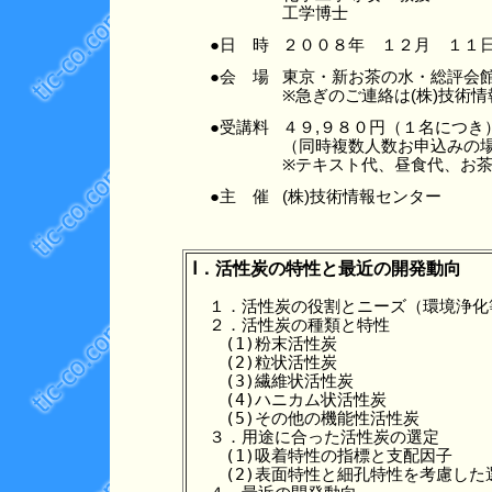
工学博士
●日 時
２００８年 １２月 １１
●会 場
東京・新お茶の水・総評
※急ぎのご連絡は(株)技術情報セン
●受講料
４９,９８０円（１名につき
（同時複数人数お申込みの場
※テキスト代、昼食代、お
●主 催
(株)技術情報センター
Ⅰ．活性炭の特性と最近の開発動向
　１．活性炭の役割とニーズ（環境浄化等
　２．活性炭の種類と特性

　　(1)粉末活性炭

　　(2)粒状活性炭

　　(3)繊維状活性炭

　　(4)ハニカム状活性炭

　　(5)その他の機能性活性炭

　３．用途に合った活性炭の選定

　　(1)吸着特性の指標と支配因子

　　(2)表面特性と細孔特性を考慮した選