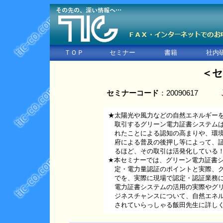
ＴＯＰ
セミナー
書籍
社内
＜セ
セミナーコード
：20090617
★太陽光や風力などの自然エネルギー
取引するグリーン電力証書システムは
れたことによる認知の高まりや、環境
府による普及の後押し等によって、証
るほど、その取引は活発化している
★本セミナーでは、グリーン電力証書
定・電力量認証のポイントと実際、グ
でを、実際に現場で認定・認証業務に
電力証書システムの活用の実際やグリ
ジネスチャンスについて、自然エネル
されていらっしゃる飯田先生に詳しく