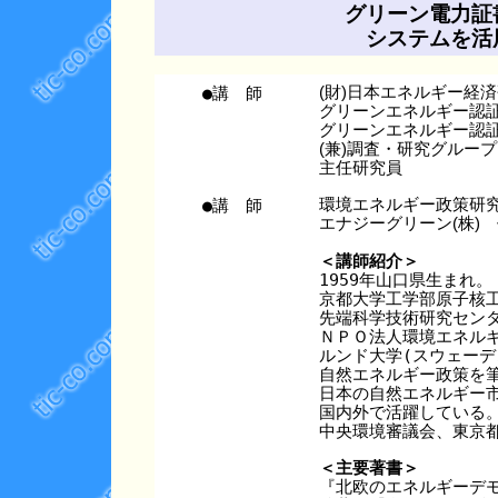
グリーン電力証
システムを活
●講 師
(財)日本エネルギー経
グリーンエネルギー認
グリーンエネルギー認
(兼)調査・研究グループ
主任研究員
●講 師
環境エネルギー政策研
エナジーグリーン(株)
＜講師紹介＞

1959年山口県生まれ。

京都大学工学部原子核工
先端科学技術研究センタ
ＮＰＯ法人環境エネルギ
ルンド大学(スウェーデ
自然エネルギー政策を筆
日本の自然エネルギー市
国内外で活躍している。
＜主要著書＞

『北欧のエネルギーデモ