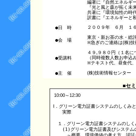
編著に『自然エネルギー
『光と風と森が拓く未来
共著に『環境知性の時代
●日 時
２００９年 ６月 １
東京・新お茶の水・
●会 場
※急ぎのご連絡は(株)技術情
４９,９８０円（１名に
●受講料
（同時複数人数お申込み
※テキスト代、昼食代
●主 催
(株)技術情報センター
■セ
10:00～12:30
Ⅰ．グリーン電力証書システムのしくみと
　　実際
　１．グリーン電力証書システムのしくみ
　　(1)グリーン電力証書及びシステム
　　　～概要、環境価値の考え方、認証