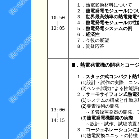
１．熱電変換材料について
２．
熱電発電モジュールにつ
３．
世界最高効率の熱電発電
10:50
|
４．
熱電発電モジュールの性
12:05
５．
熱電発電システムの例
６．
経済性
７．今後の展望
８．質疑応答
Ⅲ．熱電発電機の開発とコー
１．
スタック式コンパクト熱
(1)設計・試作の実際、コン
(2)ベンチ試験による性能評
２．
サーモサイフォン式熱電
(1)システムの構成と作動原
(2)要素技術の開発
13:00
～多管径蒸発器の開発、フィ
|
(3)
熱電発電機開発の実際
14:15
～設計・試作、試験装置と
３．
コージェネレーションに
(1)熱電変換ユニットの特徴