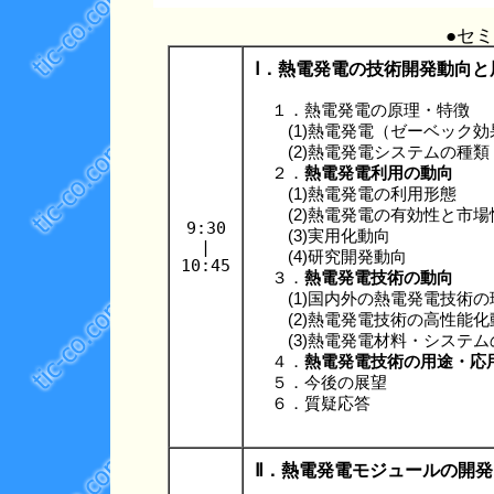
●セ
Ⅰ．熱電発電の技術開発動向と
１．熱電発電の原理・特徴
(1)熱電発電（ゼーベック効
(2)熱電発電システムの種類
２．
熱電発電利用の動向
(1)熱電発電の利用形態
(2)熱電発電の有効性と市場
9:30
(3)実用化動向
|
(4)研究開発動向
10:45
３．
熱電発電技術の動向
(1)国内外の熱電発電技術の
(2)熱電発電技術の高性能化
(3)熱電発電材料・システム
４．
熱電発電技術の用途・応
５．今後の展望
６．質疑応答
Ⅱ．熱電発電モジュールの開