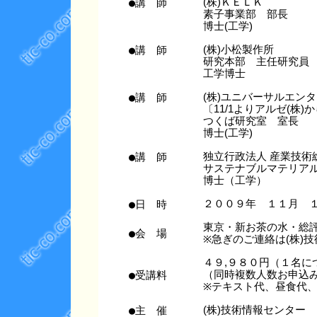
●講 師
(株)ＫＥＬＫ
素子事業部 部長
博士(工学)
●講 師
(株)小松製作所
研究本部 主任研究員
工学博士
●講 師
(株)ユニバーサルエン
〔11/1よりアルゼ(株
つくば研究室 室長
博士(工学)
●講 師
独立行政法人 産業技術
サステナブルマテリア
博士（工学）
●日 時
２００９年 １１月 
東京・新お茶の水・
●会 場
※急ぎのご連絡は(株)技術情
４９,９８０円（１名に
●受講料
（同時複数人数お申込み
※テキスト代、昼食代
●主 催
(株)技術情報センター