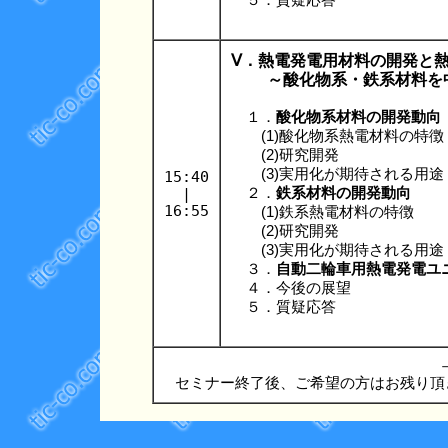
５．質疑応答
Ⅴ．熱電発電用材料の開発と
～酸化物系・鉄系材料を
１．
酸化物系材料の開発動向
(1)酸化物系熱電材料の特徴
(2)研究開発
(3)実用化が期待される用途
15:40
|
２．
鉄系材料の開発動向
16:55
(1)鉄系熱電材料の特徴
(2)研究開発
(3)実用化が期待される用途
３．
自動二輪車用熱電発電ユ
４．今後の展望
５．質疑応答
セミナー終了後、ご希望の方はお残り頂