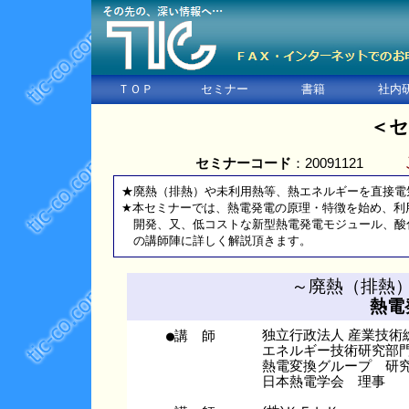
ＴＯＰ
セミナー
書籍
社内
＜セ
セミナーコード
：20091121
★廃熱（排熱）や未利用熱等、熱エネルギーを直接電
★本セミナーでは、熱電発電の原理・特徴を始め、利
開発、又、低コストな新型熱電発電モジュール、酸
の講師陣に詳しく解説頂きます。
～廃熱（排熱
熱電
●講 師
独立行政法人 産業技術
エネルギー技術研究部
熱電変換グループ 研
日本熱電学会 理事