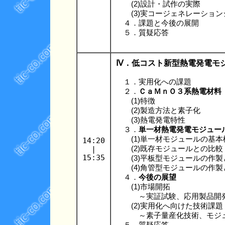
(2)設計・試作の実際
(3)実コージェネレーション
４．課題と今後の展開
５．質疑応答
Ⅳ．低コスト新型熱電発電モ
１．実用化への課題
２．
ＣａＭｎＯ３系熱電材料
(1)特徴
(2)製造方法と素子化
(3)熱電発電特性
３．
単一材熱電発電モジュー
(1)単一材モジュールの基本
14:20
|
(2)既存モジュールとの比較
15:35
(3)平板型モジュールの作製
(4)角管型モジュールの作製
４．
今後の展望
(1)市場開拓
～実証試験、応用製品開
(2)実用化へ向けた技術課題
～素子量産化技術、モジュ