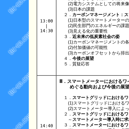
(2)電力システムとしての将来
(3)日本の課題
２．
カーボンマネージメント：ス
(1)日本型のスマートメーターの
13:00
|
(2)民生部門のエネルギーの課
14:30
(3)見える化の重要性
３．
近未来の低炭素社会の姿
(1)カーボンマネージメントの
(2)付加価値の可能性
(3)カーボンオフセットから排
４．
今後の展望
５．質疑応答
Ⅲ．スマートメーターにおけるワ
めぐる動向および今後の展
１．
スマートグリッドにおけるワ
(1)スマートグリッドにおけるワ
(2)スマートメーター導入によっ
２．
スマートグリッドにおけるワ
～
スマートメーター導入時に求
３．
スマートメーターにおけるワ
14:40