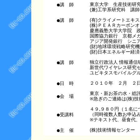
●講 師
東京大学 生産技術研
(兼)工学系研究科 講師
●講 師
(有)クライメートエキ
(株)ＰＥＡＲカーボン
慶應義塾大学大学院 
国際協力銀行 京都メ
アジア開発銀行 シニ
(財)地球環境戦略研究
(財)日本エネルギー経
●講 師
独立行政法人 情報通信
新世代ワイヤレス研究
ユビキタスモバイルグ
●日 時
２０１０年 ２月 ２
東京・新お茶の水・
●会 場
※急ぎのご連絡は(株)技術情
４９,９８０円（１名に
●受講料
（同時複数人数お申込み
※テキスト代、昼食代
●主 催
(株)技術情報センター