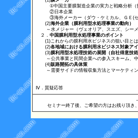
(1)
膜メーカー
①中国主要膜製造企業の実力と戦略分析（技
②日本企業
③海外メーカー（ダウ・ケミカル、ＧＥ(ゼノ
(2)
海外企業（膜利用型水処理事業の動向）
～水メジャー（ヴェオリア、スエズ、シーメ
２．
中国膜利用型水処理事業のポイント
(1)これからの膜利用水ビジネスの狙い目と
(2)
各地域における膜利用水ビジネス対象ア
(3)
膜利用型水処理技術の展開（自社得意技
～公共事業と民間企業への参入スキーム、中
(4)
販路開拓の具体策
～需要サイドの情報収集方法とマーケティン
Ⅳ．質疑応答
セミナー終了後、ご希望の方はお残り頂き