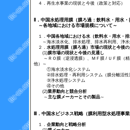
４．再生水事業の現状と今後（政策と対応）
Ⅱ．中国水処理用膜（膜ろ過：飲料水・用水・
～各地域における市場規模について～
１．
中国各地域における水（飲料水・用水・排
～海水淡水化、排水処理、排水再利用、浄水
２．
水処理用膜（膜ろ過）市場の現状と今後の
(1)
膜市場の現状と今後の見通し
～ＲＯ膜（逆浸透膜）、ＭＦ膜 / ＵＦ膜（精
他）～
①海水淡水化システム
②排水処理・再利用システム（膜分離活性汚泥
③浄水処理システム
④その他
(2)
業界動向と競合分析
～
主な膜メーカーとその製品
～
Ⅲ．中国水ビジネス戦略（膜利用型水処理事
１．
企業動向と戦略分析