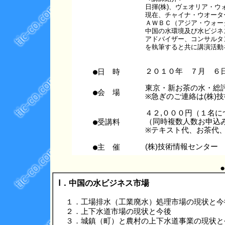
日揮(株)、ヴェオリア・ウ
現在、チャイナ・ウオータ
ＡＷＢＣ（アジア・ウォー
中国の水環境及び水ビジネ
アドバイザー、コンサルタ
を執筆すると共に講演活動
●日 時
２０１０年 ７月 ６
東京・新お茶の水・
●会 場
※急ぎのご連絡は(株)技術情
４２,０００円（１名に
●受講料
（同時複数人数お申込
※テキスト代、お茶代
●主 催
(株)技術情報センター
Ⅰ．中国の水ビジネス市場
１．工場排水（工業廃水）処理市場の現状と今
２．上下水道市場の現状と今後
３．城鎮（町）と農村の上下水道事業の現状と