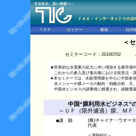
ＴＯＰ
セミナー
書籍
社内
＜セ
セミナーコード：20100702
★世界的な水需要の拡大に伴い増加する膜市場
これからの参入及び進出後における留意点・
★本セミナーでは、水処理用膜を中心に中国各
水メジャーや膜メーカの動向・戦略分析、又、
中国水ビジネスの諸事情に精通され、経験豊富
中国“膜利用水ビジネス”
～ＵＦ（限外濾過）膜、ＭＦ
●講 師
(株)チャイナ・ウオー
代表
＜講師紹介＞