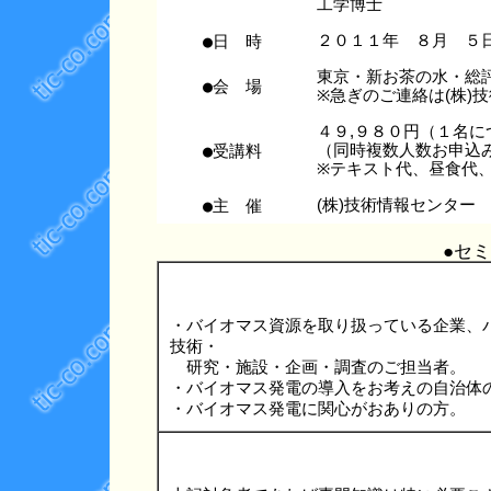
工学博士
●日 時
２０１１年 ８月 ５
東京・新お茶の水・
●会 場
※急ぎのご連絡は(株)技術情
４９,９８０円（１名に
●受講料
（同時複数人数お申込
※テキスト代、昼食代
●主 催
(株)技術情報センター
●セ
・バイオマス資源を取り扱っている企業、
技術・
研究・施設・企画・調査のご担当者。
・バイオマス発電の導入をお考えの自治体
・バイオマス発電に関心がおありの方。