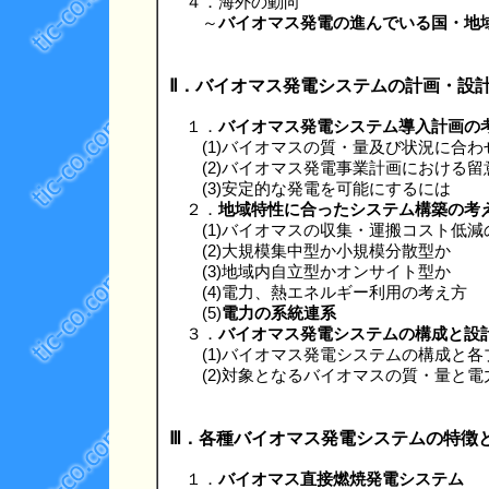
４．海外の動向
～
バイオマス発電の進んでいる国・地
Ⅱ．バイオマス発電システムの計画・設
１．
バイオマス発電システム導入計画の
(1)バイオマスの質・量及び状況に合わ
(2)バイオマス発電事業計画における留
(3)安定的な発電を可能にするには
２．
地域特性に合ったシステム構築の考
(1)バイオマスの収集・運搬コスト低減
(2)大規模集中型か小規模分散型か
(3)地域内自立型かオンサイト型か
(4)電力、熱エネルギー利用の考え方
(5)
電力の系統連系
３．
バイオマス発電システムの構成と設
(1)バイオマス発電システムの構成と各
(2)対象となるバイオマスの質・量と電
Ⅲ．各種バイオマス発電システムの特徴
１．
バイオマス直接燃焼発電システム