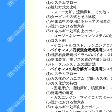
(1)システムフロー
(2)焼却方式の比較
～ストーカ炉、流動床炉、その他～
(3)タービンの方式とその比較
(4)発電原料の使用にあたっての留意点
(5)設計における留意点
(6)エネルギー効率向上のポイント
～コージェネレーションシステムの
(7)コスト例
～イニシャルコスト、ランニングコ
２．
バイオマス／石炭混合燃焼発電シス
(1)既設石炭燃焼ボイラへのバイオマス
(2)制御装置、排ガス装置の特徴と設計
(3)トータルシステムの設計法
３．
バイオマスの熱分解ガス化発電シス
(1)システムフロー
(2)ガス化のメカニズム（加圧ガス化、
(3)ガス化炉の特徴
～固定床炉、流動床炉、噴流床炉、
(4)発電機の選定
～ガスエンジン、マイクロガスター
(5)設計における留意点
(6)エネルギー効率向上のポイント
～コージェネレーションシステムの