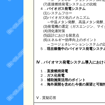
(7)直接燃焼発電システムとの比較
４．
バイオガス発電システム
(1)システムフロー
(2)バイオガス化のメカニズム
～中温メタン発酵、高温メタン発酵、
(3)発電機の選定（ガスエンジン、マイ
(4)消化液対策
(5)設計における留意点
(6)エネルギー効率向上のポイント
～コージェネレーションシステムの
５．
現在稼働中のバイオマス発電システ
Ⅳ．バイオマス発電システム導入におけ
１．
直接燃焼発電
２．
ガス化発電
３．
補助施策活用のポイント
４．
海外展開を含めた今後の展望と可能
Ⅴ．質疑応答