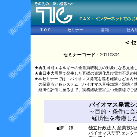
ＴＯＰ
セミナー
書籍
社内
＜セ
セミナーコード
：2011080
★再生可能エネルギーの全量買取制度の対象になる見通
★東日本大震災で発生した瓦礫の資源化及び電力不足の
★本セミナーでは、バイオマス発電を巡る施策など国内
の留意点と各システム（バイオマス直接燃焼／混焼／熱
経済性評価に至るまで、実務経験豊富且つ最前線でご活
バイオマス発電シ
～目的・条件に合
経済性を考慮し
●講 師
独立行政法人 産業技術
バイオマス研究センタ