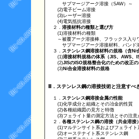
サブマージアーク溶接（SAW）～
(2)電子ビーム溶接
(3)レーザー溶接
(4)電気抵抗溶接
２．
溶接材料の種類と選び方
(1)溶接材料の種類
～被覆アーク溶接棒、フラックス入りワイ
サブマージアーク溶接材料、バンド溶接、
３．
ステンレス鋼溶接材料の規格（含Ni
(1)
溶接材料規格の体系（JIS、AWS、I
(2)
JISのISO規格整合化のための改正
(3)
Ni合金溶接材料の規格
Ⅲ．ステンレス鋼の溶接技術と注意すべ
１．
ステンレス鋼溶接金属の性能
(1)化学成分と組織とその冶金的性質
(2)各種組織図の見方と特徴
(3)フェライト量の測定方法とその注意
２．
各種ステンレス鋼の溶接（共金溶接
(1)マルテンサイト系およびフェライト
(2)オーステナイト系ステンレス鋼