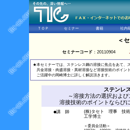
ＴＯＰ
セミナー
書籍
社内
＜セ
セミナーコード
：20110904
★本セミナーでは、ステンレス鋼の溶接に焦点をあて、
共金溶接・肉盛溶接・異材溶接など溶接技術のポイント
ご活躍中の岡崎博士に詳しく解説頂きます。
ステンレ
～溶接方法の選択および
溶接技術のポイントならび
●講 師
(株)タセト 理事 技
工学博士
＜委員会活動＞