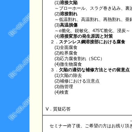
(1)
溶接欠陥
～ブローホール、スラグ巻き込み、裏波
(2)
溶接割れ
～低温割れ、高温割れ、再熱割れ、亜鉛
(3)
高温損傷
～σ脆化、鋭敏化、475℃脆化、浸炭～
(4)
溶接変形の発生原因と対策
２．
ステンレス鋼溶接部における腐食
(1)全面腐食
(2)粒界腐食
(3)応力腐食割れ（SCC）
(4)微生物腐食
３．
欠陥の適切な補修方法とその留意点
(1)欠陥の除去
(2)補修における注意点
(3)熱管理
(4)検査
Ⅴ．質疑応答
セミナー終了後、ご希望の方はお残り頂