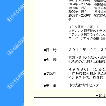
1997年～1999年 溶
2004年～2005年 溶
1999年～現在 溶接協
2000年～現在 溶接協
2005年～2009年 溶
事
＜主な著書（共著）＞
ステンレス鋼溶接のトラブル
ステンレス鋼フラックス入り
スーパーアロイの溶接（産報
●日 時
２０１１年 ９月 ３
東京・新お茶の水・
●会 場
※急ぎのご連絡は(株)技術情
４９,９８０円（１名に
●受講料
（同時複数人数お申込
※テキスト代、昼食代
●主 催
(株)技術情報センター
●セ