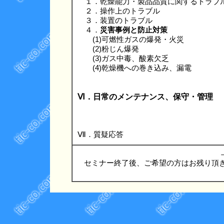
１．乾燥能力・製品品質に関するトラブ
２．操作上のトラブル
３．装置のトラブル
４．
災害事例と防止対策
(1)可燃性ガスの爆発・火災
(2)粉じん爆発
(3)ガス中毒、酸素欠乏
(4)乾燥機への巻き込み、漏電
Ⅵ．日常のメンテナンス、保守・管理
Ⅶ．質疑応答
セミナー終了後、ご希望の方はお残り頂