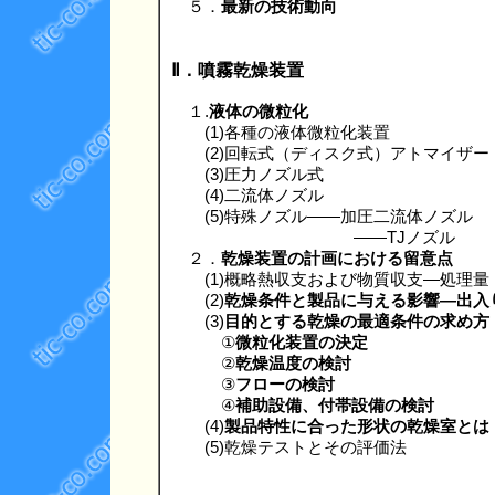
５．
最新の技術動向
Ⅱ．噴霧乾燥装置
１.
液体の微粒化
(1)各種の液体微粒化装置
(2)回転式（ディスク式）アトマイザー
(3)圧力ノズル式
(4)二流体ノズル
(5)特殊ノズル――加圧二流体ノズル
――TJノズル
２．
乾燥装置の計画における留意点
(1)概略熱収支および物質収支―処理量
(2)
乾燥条件と製品に与える影響―出入
(3)
目的とする乾燥の最適条件の求め方
①
微粒化装置の決定
②
乾燥温度の検討
③
フローの検討
④
補助設備、付帯設備の検討
(4)
製品特性に合った形状の乾燥室とは
(5)乾燥テストとその評価法