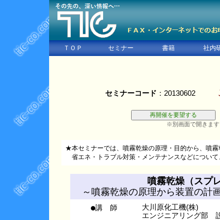
ＴＯＰ
セミナー
書籍
社内
セミナーコード
：20130602
※別画面で開きます
★本セミナーでは、噴霧乾燥の原理・目的から、噴霧
省エネ・トラブル対策・メンテナンスなどについて
噴霧乾燥（スプ
～噴霧乾燥の原理から装置の計
●講 師
大川原化工機(株)
エンジニアリング部 