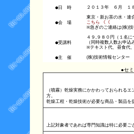
●日 時
２０１３年 ６月 １
東京・新お茶の水・連
●会 場
こちら 《《
※急ぎのご連絡は(株)技術情
４９,９８０円（１名に
●受講料
（同時複数人数お申込
※テキスト代、昼食代
●主 催
(株)技術情報センター
●セ
（噴霧）乾燥実務にかかわっておられるエ
方。
乾燥工程・乾燥技術が必要な商品・製品を
上記対象者であれば専門知識は特に必要ご