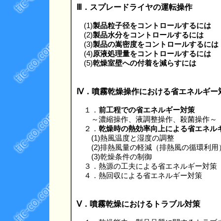
Ⅲ．スプレードライヤの運転操作
(1)
製品粒子径をコントロールするには
(2)
製品水分をコントロールするには
(3)
製品の嵩密度をコントロールするには
(4)
原液処理量をコントロールするには
(5)
乾燥室壁への付着を減らすには
Ⅳ．噴霧乾燥操作における省エネルギー
１．
前工程での省エネルギー対策
～濃縮操作、液調整操作、殺菌操作～
２．
乾燥時の熱効率向上による省エネル
(1)熱風温度と湿度の調整
(2)排熱風量の軽減（排熱風の循環利用
(3)乾燥条件の制御
３．熱源の工夫による省エネルギー対策
４．熱回収による省エネルギー対策
Ⅴ．噴霧乾燥におけるトラブル対策