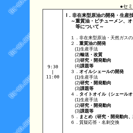
●セ
Ⅰ．非在来型原油の開発・生産
～重質油・ビチューメン、オ
等について～
１．非在来型原油・天然ガスの
２．
重質油の開発
(1)生産手法
(2)
輸送・改質
(3)
研究・開発動向
(4)
課題等
9:30
|
３．
オイルシェールの開発
11:00
(1)生産手法
(2)
研究・開発動向
(3)
課題等
４．
タイトオイル（シェールオ
(1)生産手法
(2)
研究・開発動向
(3)
課題等
５．
まとめ（研究・開発動向、
６．質疑応答・名刺交換