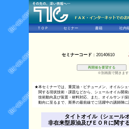
ＴＯＰ
セミナー
書籍
社内
セミナーコード
：20140610
※別画面で開きます
★本セミナーでは、重質油・ビチューメン、オイルシェ
関する現状技術・課題などから、シェールオイル開発に
技術動向及び装置・材料対応、また、オイルサンド採
動向に至るまで、斯界の最前線でご活躍中の講師陣に
タイトオイル（シェール
非在来型原油及びＥＯＲに関す