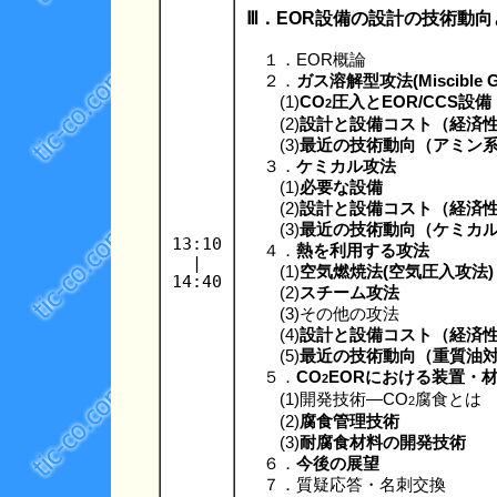
Ⅲ．EOR設備の設計の技術動
１．EOR概論
２．
ガス溶解型攻法(Miscible G
(1)
CO
圧入とEOR/CCS設備
2
(2)
設計と設備コスト（経済
(3)
最近の技術動向（アミン
３．
ケミカル攻法
(1)
必要な設備
(2)
設計と設備コスト（経済
(3)
最近の技術動向（ケミカ
13:10
４．
熱を利用する攻法
|
(1)
空気燃焼法(空気圧入攻法)
14:40
(2)
スチーム攻法
(3)その他の攻法
(4)
設計と設備コスト（経済
(5)
最近の技術動向（重質油
５．
CO
EORにおける装置・
2
(1)開発技術―CO
腐食とは
2
(2)
腐食管理技術
(3)
耐腐食材料の開発技術
６．
今後の展望
７．質疑応答・名刺交換