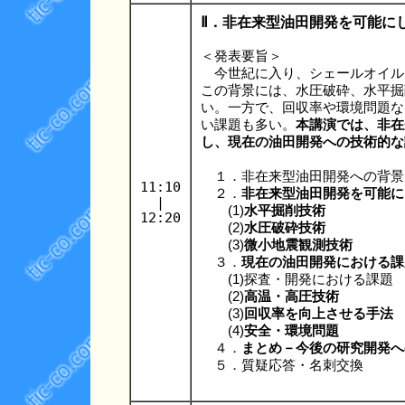
Ⅱ．非在来型油田開発を可能に
＜発表要旨＞
今世紀に入り、シェールオイル
この背景には、水圧破砕、水平掘
い。一方で、回収率や環境問題な
い課題も多い。
本講演では、非在
し、現在の油田開発への技術的な
１．非在来型油田開発への背景
11:10
２．
非在来型油田開発を可能に
|
(1)
水平掘削技術
12:20
(2)
水圧破砕技術
(3)
微小地震観測技術
３．
現在の油田開発における課
(1)探査・開発における課題
(2)
高温・高圧技術
(3)
回収率を向上させる手法
(4)
安全・環境問題
４．
まとめ－今後の研究開発へ
５．質疑応答・名刺交換