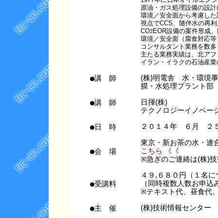
原油・ガス処理設備の設計
環境／安全面から考慮した
視点でCCS、随伴水の再
CO
EOR設備の案件形成
2
環境／安全面（腐食対応等
コンサルタント業務を数多
主たる業務実績は、北アフ
イラン・イラクの石油産業
●講 師
(株)明電舎 水・環境
膜・水処理プラント部
●講 師
日揮(株)
テクノロジーイノベー
●日 時
２０１４年 ６月 ２
東京・新お茶の水・連
●会 場
こちら 《《
※急ぎのご連絡は(株)技術情
４９,６８０円（１名に
●受講料
（同時複数人数お申込
※テキスト代、昼食代
●主 催
(株)技術情報センター