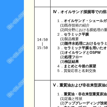
Ⅳ．オイルサンド採掘等での排
１．
オイルサンド・シェールガ
(1)既存技術の紹介
(2)同分野における膜処理の
２．
セラミック平膜
(1)製品概要
14:50
|
(2)
随伴水処理におけるセラ
15:50
３．
セラミック平膜を用いたオ
(1)
オイルサンドとOSPW
(2)
処理フロー
(3)
検証結果
４．
まとめと今後の展望
５．質疑応答と名刺交換
Ⅴ．重質油および非在来型原油
１．
重質油・非在来型重質原油
(1)定義と性状
(2)
アップグレーディング技