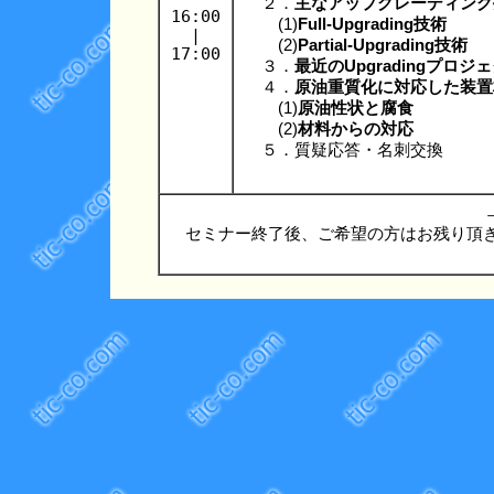
２．
主なアップグレーディング
16:00
(1)
Full-Upgrading技術
|
(2)
Partial-Upgrading技術
17:00
３．
最近のUpgradingプロ
４．
原油重質化に対応した装置
(1)
原油性状と腐食
(2)
材料からの対応
５．質疑応答・名刺交換
セミナー終了後、ご希望の方はお残り頂