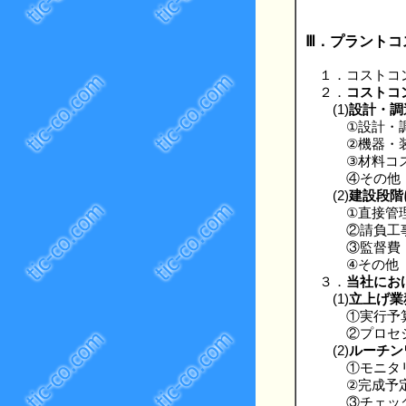
Ⅲ．プラントコ
１．コストコ
２．
コストコ
(1)
設計・調
①設計・調
②機器・装
③材料コス
④その他
(2)
建設段階
①直接管理
②請負工
③監督費
④その他
３．
当社にお
(1)
立上げ業
①実行予算
②プロセジ
(2)
ルーチン
①モニタリン
②完成予定
③チェック