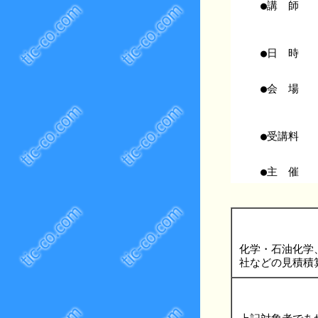
●講 師
●日 時
●会 場
●受講料
●主 催
化学・石油化学
社などの見積積