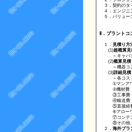
３．契約のタ
４．エンジニア
５．バリュー
Ⅱ．プラントコ
１．
見積り方
(1)
超概算見
～キャパシテ
(2)
概算見積
～機器コスト
(3)
詳細見積
～各コスト構
①マンアワ
②機材費
③工事費
④輸送費
⑤直接経
⑥アローワ
⑦コンテン
⑧その他
２．
海外プラ