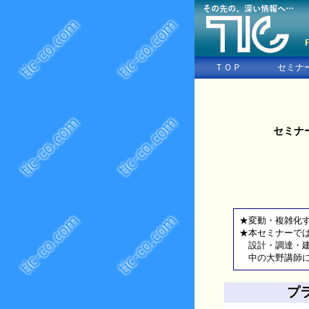
ＴＯＰ
セミナ
セミナ
★変動・複雑化
★本セミナーで
設計・調達・建
中の大野講師に
プ