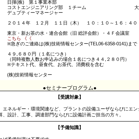
日揮(株) 第１事業本部
コストエンジニアリング部 １チーム
大
デュプティーマネージャー
２０１４年 １２月 １１日（木） １０：１０～１６：４０
東京・新お茶の水・連合会館（旧 総評会館）・４Ｆ会議室
こちら 《《
※急ぎのご連絡は(株)技術情報センター(TEL06-6358-0141)ま
４９,６８０円（１名につき）
（同時複数人数お申込みの場合１名につき４４,２８０円）
※テキスト代、昼食代、お茶代、消費税を含む
(株)技術情報センター
●セミナープログラム●
【受講対象】
、エネルギー・環境関連など、プラントの設備ユーザならびにエン
算、設計、工事、調達部門ならびに設備計画ご担当の方々。
【予備知識】