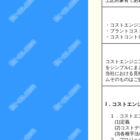
上記対象者であ
・コストエンジ
・プラントコス
・コストコント
コストエンジニ
をシンプルにま
当社における見
ムそのものはご
Ⅰ．コストエン
１．コストエ
(1)定義
(2)コストデ
(3)各種手法
２．プロジェク