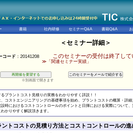
ー
書籍
社内研修
セミナーQ&A
書籍Q&A
お
＜セミナー詳細＞
このセミナーの受付は終了して
ーコード
：20141208
≫「関連セミナー実績」
※別画面で開きます
するプラントコスト見積りの実務をわかりやすく詳説！！
は、コストエンジニアリングの基礎事項を始め、プラントコストの概算・詳細
設時におけるコストコントロールのポイントと日揮における実際について、
わかりやすく解説頂きます。
ラントコストの見積り方法とコストコントロールの進