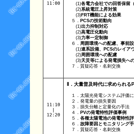
11:00
(1)
各電力会社での回答保留
(2)
系統電圧上昇対策
(3)
FRT機能による効果
５．
PCSの技術動向
(1)
出力抑制対応
(2)
高電圧化動向
(3)
力率一定制御
６．
周囲環境への配慮、事前設
(1)
連系設備、PCSのレイア
(2)
周囲環境への配慮
(3)
天災等による発電損失へ
７．質疑応答・名刺交換
Ⅱ．大量普及時代に求められる
１．太陽光発電システム評価に
２．発電量の損失要因
11:10
３．損失分離と定量化の手法
|
４．
PVの発電特性評価事例
12:20
５．
各種太陽電池の発電特性評
６．
故障要因とモニタリング手
７．質疑応答・名刺交換