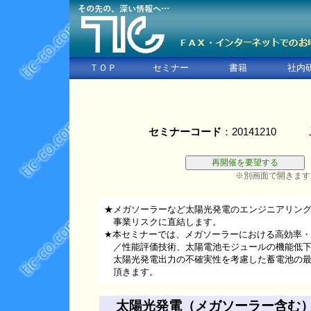
ＴＯＰ
セミナー
書籍
社内
セミナーコード
：20141210
※別画面で開きます
★メガソーラーなど太陽光発電のエンジニアリン
事業リスクに直結します。
★本セミナーでは、メガソーラーにおける高効率・
／性能評価技術、太陽電池モジュールの機能低下
太陽光発電出力の不確実性を考慮した蓄電池の最
頂きます。
太陽光発電（メガソーラー含む