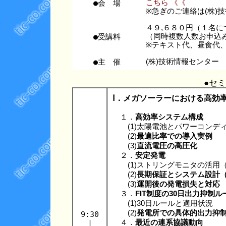
●会 場
こちら 《《
※急ぎのご連絡は(株)技術情
４９,６８０円（１名に
●受講料
（同時複数人数お申込
※テキスト代、昼食代
●主 催
(株)技術情報センター
●セ
Ⅰ．メガソーラーにおける高効
１．
高効率システム構成
(1)太陽電池とパワーコンディ
(2)
最適比率での導入実例
(3)
直流電圧の高圧化
２．
安定発電
(1)ストリングモニタの活用（
(2)
長期保証とシステム設計
(3)
運開後の発電損失と対応
３．
FIT制度の30日出力抑制ル
(1)30日ルールと適用状況
(2)
発電所での具体的出力抑
9:30
|
４．
最近の連系協議動向