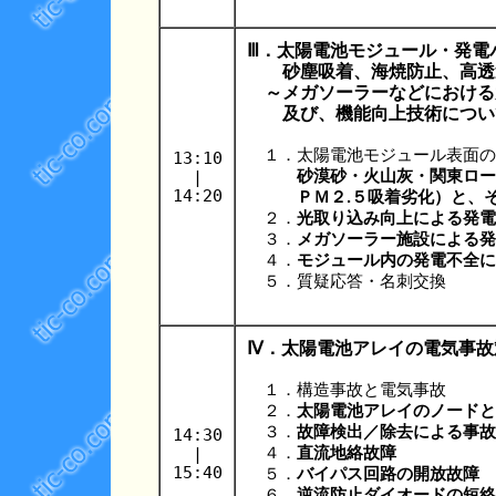
Ⅲ．太陽電池モジュール・発電
砂塵吸着、海焼防止、高透過
～メガソーラーなどにおける
及び、機能向上技術につい
１．太陽電池モジュール表面の
13:10
|
砂漠砂・火山灰・関東ローム層
14:20
ＰＭ２.５吸着劣化）と、そ
２．
光取り込み向上による発電
３．
メガソーラー施設による発
４．
モジュール内の発電不全に
５．質疑応答・名刺交換
Ⅳ．太陽電池アレイの電気事故
１．構造事故と電気事故
２．
太陽電池アレイのノードと
３．
故障検出／除去による事故
14:30
|
４．
直流地絡故障
15:40
５．
バイパス回路の開放故障
６．
逆流防止ダイオードの短絡