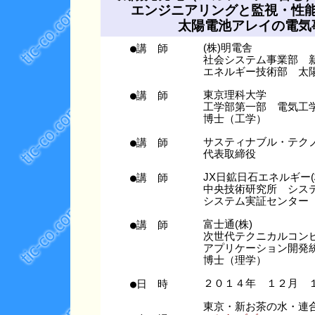
エンジニアリングと監視・性
太陽電池アレイの電気
●講 師
(株)明電舎
社会システム事業部 
エネルギー技術部 太
●講 師
東京理科大学
工学部第一部 電気工
博士（工学）
●講 師
サスティナブル・テクノ
代表取締役
●講 師
JX日鉱日石エネルギー(
中央技術研究所 シス
システム実証センター
●講 師
富士通(株)
次世代テクニカルコン
アプリケーション開発
博士（理学）
●日 時
２０１４年 １２月 
東京・新お茶の水・連