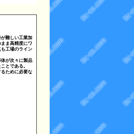
善が難しい工業加
のまま高精度にワ
点も工場のライン
導体が次々に製品
たことである。
するために必要な