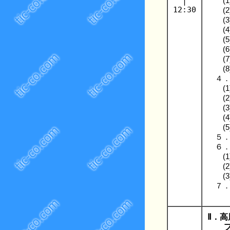
|
(1
12:30
(2
(3
(4
(5
(6
(7
(8
４
(1
(2
(3
(4
(5
５
６
(1
(2
(3
７．
Ⅱ．
プラ