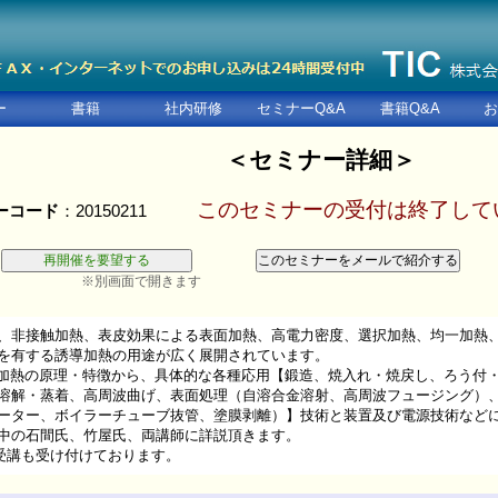
ー
書籍
社内研修
セミナーQ&A
書籍Q&A
お
＜セミナー詳細＞
このセミナーの受付は終了して
ーコード
：20150211
※別画面で開きます
、非接触加熱、表皮効果による表面加熱、高電力密度、選択加熱、均一加熱
を有する誘導加熱の用途が広く展開されています。
加熱の原理・特徴から、具体的な各種応用【鍛造、焼入れ・焼戻し、ろう付
解・蒸着、高周波曲げ、表面処理（自溶合金溶射、高周波フュージング）
ター、ボイラーチューブ抜管、塗膜剥離）】技術と装置及び電源技術など
中の石間氏、竹屋氏、両講師に詳説頂きます。
ご受講も受け付けております。