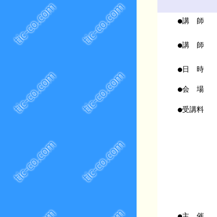
●講 師
●講 師
●日 時
●会 場
●受講料
●主 催