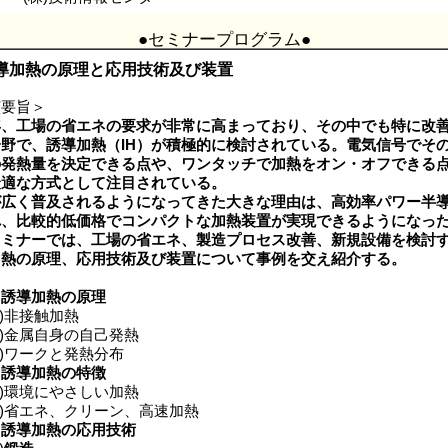
●セミナープログラム●
誘導加熱の原理と応用技術及び装置
演要旨＞
年、工場の省エネの要求が非常に高まっており、その中でも特に改
野で、誘導加熱（IH）が積極的に検討されている。電気信号でそ
の発熱量を決定できる点や、ワンタッチで加熱をオン・オフできる
最適な方式として注目されている。
Hが広く普及されるようになってきた大きな理由は、高効率パワー半
れ、比較的低価格でコンパクトな加熱装置が実現できるようになっ
セミナーでは、工場の省エネ、製造プロセス改善、新規設備を検討
加熱の原理、応用技術及び装置について事例を交え紹介する。
．
誘導加熱の原理
)非接触加熱
)金属自身の自己発熱
)ワークと発熱分布
．
誘導加熱の特徴
)環境にやさしい加熱
)省エネ、クリーン、高速加熱
．
誘導加熱の応用技術