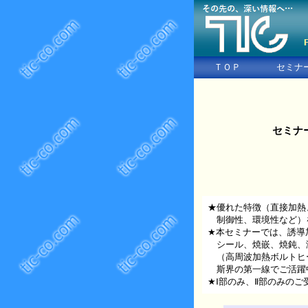
ＴＯＰ
セミナ
セミナ
★優れた特徴（直接加熱
制御性、環境性など）
★本セミナーでは、誘導
シール、焼嵌、焼鈍、溶
（高周波加熱ボルトヒー
斯界の第一線でご活躍
★Ⅰ部のみ、Ⅱ部のみの