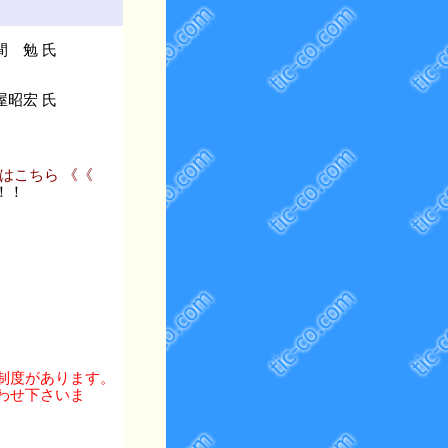
間 勉 氏
屋昭宏 氏
はこちら 《《
で！！
制度があります。
合わせ下さいま