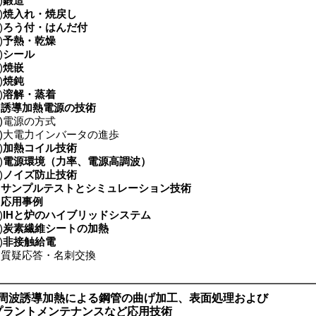
)
鍛造
)
焼入れ・焼戻し
)
ろう付・はんだ付
)
予熱・乾燥
)
シール
)
焼嵌
)
焼鈍
)
溶解・蒸着
．
誘導加熱電源の技術
)電源の方式
)大電力インバータの進歩
)
加熱コイル技術
)
電源環境（力率、電源高調波）
)
ノイズ防止技術
．
サンプルテストとシミュレーション技術
．
応用事例
)
IHと炉のハイブリッドシステム
)
炭素繊維シートの加熱
)
非接触給電
質疑応答・名刺交換
高周波誘導加熱による鋼管の曲げ加工、表面処理および
ントメンテナンスなど応用技術