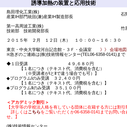
誘導加熱の装置と応用技術
島田理化工業(株)
石
産業IH部門統括(兼)産業IH製造部長
第一高周波工業(株)
竹
技術部 技術開発部長
２０１５年 ２月 １２日（木） １０：００～１６：３０
東京・中央大学駿河台記念館・３Ｆ・会議室
》》 会場地図
※急ぎのご連絡は(株)技術情報センター(TEL06-6358-0141)ま
◆１日受講 ４９,６８０円
【１名につき（テキスト代、消費税を含む）
（※受講者がⅠとⅡで違う場合でも可）】
◆プログラムⅠのみ受講 ３２,４００円
【１名につき（テキスト代、消費税を含む）】
◆プログラムⅡのみ受講 ３５,１００円
【１名につき（テキスト代、消費税を含む）】
＜アカデミック割引＞
【大学等の学校法人格を有している団体に在籍する方には割引
詳しくは
こちら
をご覧いただくか06-6358-0141までお問い
せ。】
(株)技術情報センター