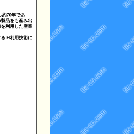
ら約70年であ
の製品をも産み出
Hを利用した産業
るIH利用技術に