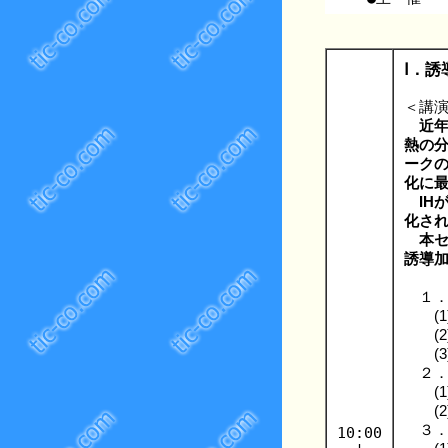
Ⅰ．
＜講
近
熱の分
ーク
化に
I
化さ
本
誘導
１
(1
(2
(3
２
(1
(2
３
10:00