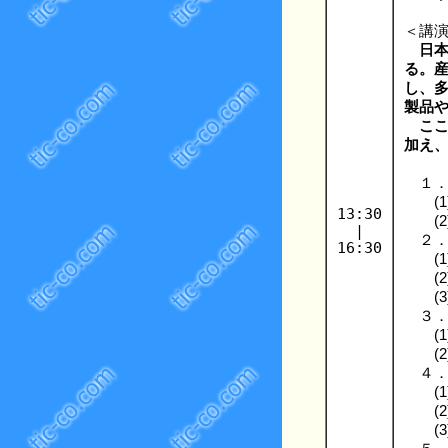
＜講
日本
る。産
し、多
製品
ここ
加え
１
(1
13:30
(2
|
２
16:30
(1
(2
(3
３
(1
(2
４
(1
(2
(3