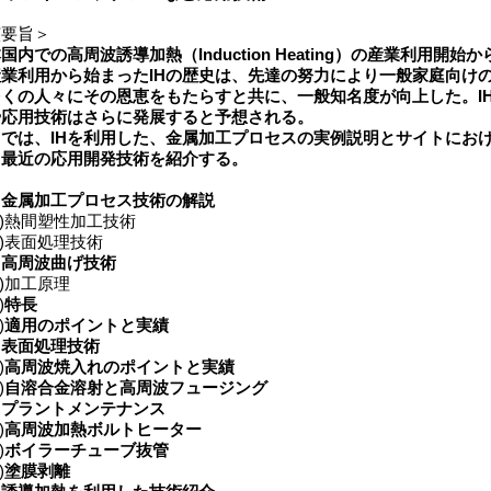
演要旨＞
国内での高周波誘導加熱（Induction Heating）の産業利用開始か
業利用から始まったIHの歴史は、先達の努力により一般家庭向け
くの人々にその恩恵をもたらすと共に、一般知名度が向上した。I
や応用技術はさらに発展すると予想される。
では、IHを利用した、金属加工プロセスの実例説明とサイトにおけ
、最近の応用開発技術を紹介する。
．
金属加工プロセス技術の解説
)熱間塑性加工技術
)表面処理技術
．
高周波曲げ技術
)加工原理
)
特長
)
適用のポイントと実績
．
表面処理技術
)
高周波焼入れのポイントと実績
)
自溶合金溶射と高周波フュージング
．
プラントメンテナンス
)
高周波加熱ボルトヒーター
)
ボイラーチューブ抜管
)
塗膜剥離