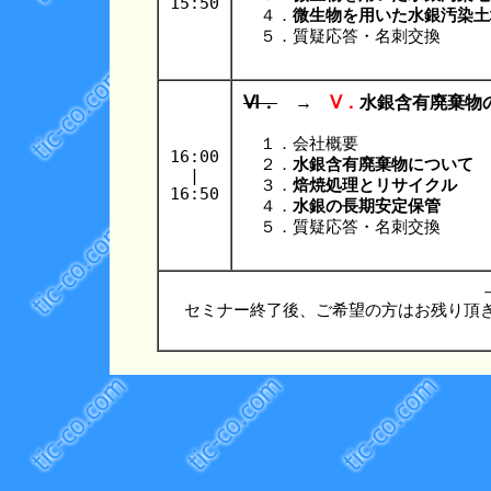
15:50
４．
微生物を用いた水銀汚染土
５．質疑応答・名刺交換
Ⅵ．
→
Ⅴ．
水銀含有廃棄物
１．会社概要
16:00
２．
水銀含有廃棄物について
|
３．
焙焼処理とリサイクル
16:50
４．
水銀の長期安定保管
５．質疑応答・名刺交換
セミナー終了後、ご希望の方はお残り頂