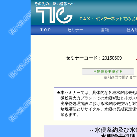
ＴＯＰ
セミナー
書籍
社内
セミナーコード
：20150609
※別画面で開きます
★本セミナーでは、具体的な各種水銀除去処
微粉炭火力プラントでの水銀挙動と排ガス
廃棄物処理施設における水銀除去技術と対
焙焼処理とリサイクル、水銀の長期安定保
頂きます。
～水俣条約及び水
水銀除去処理