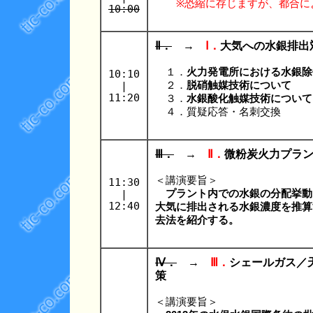
※恐縮に存じますが、都合に
10:00
Ⅱ．
→
Ⅰ．
大気への水銀排出
１．
火力発電所における水銀除
10:10
|
２．
脱硝触媒技術について
11:20
３．
水銀酸化触媒技術について
４．質疑応答・名刺交換
Ⅲ．
→
Ⅱ．
微粉炭火力プラ
＜講演要旨＞
11:30
|
プラント内での水銀の分配挙動
12:40
大気に排出される水銀濃度を推算
去法を紹介する。
Ⅳ．
→
Ⅲ．
シェールガス／
策
＜講演要旨＞