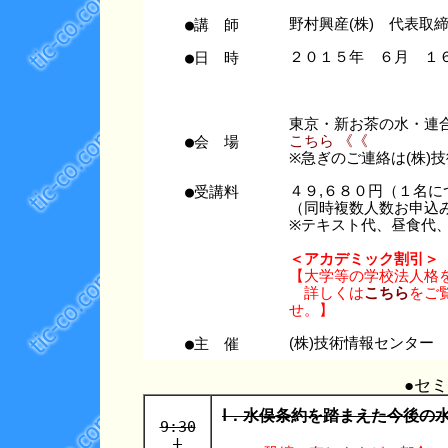
●講 師
野村興産(株) 代表取
●日 時
２０１５年 ６月 
東京・新お茶の水・連
●会 場
こちら 《《
※急ぎのご連絡は(株)技術情
●受講料
４９,６８０円（１名に
（同時複数人数お申込
※テキスト代、昼食代
＜アカデミック割引＞
【大学等の学校法人格
詳しくは
こちら
をご覧
せ。】
●主 催
(株)技術情報センター
●セ
Ⅰ．水俣条約を踏まえた今後の
9:30
|