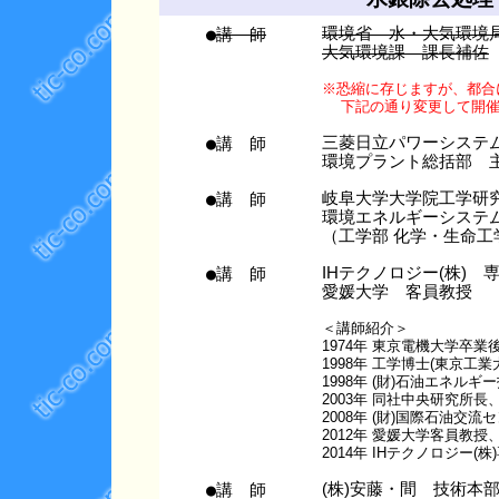
●講 師
環境省 水・大気環境
大気環境課 課長補佐
※恐縮に存じますが、都合
下記の通り変更して開催
●講 師
三菱日立パワーシステム
環境プラント総括部 
●講 師
岐阜大学大学院工学研
環境エネルギーシステ
（工学部 化学・生命工
●講 師
IHテクノロジー(株) 
愛媛大学 客員教授
＜講師紹介＞
1974年 東京電機大学卒業
1998年 工学博士(東京工業
1998年 (財)石油エネル
2003年 同社中央研究所長
2008年 (財)国際石油交
2012年 愛媛大学客員教
2014年 IHテクノロジー(
●講 師
(株)安藤・間 技術本