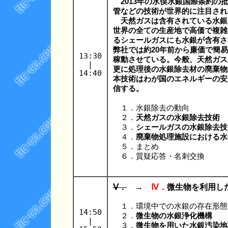
2013年の水俣水銀国際条約
管などの技術が世界的に注目され
天然ガスは含有されている水銀
世界の全ての生産地で高価で複雑
るシェールガスにも水銀が含有さ
弊社では約20年前から廉価で簡
13:30
稼動させている。今般、天然ガス
|
更に処理後の水銀除去材の廃棄物
14:40
本技術はわが国のエネルギーの安
信する。
１．水銀除去の動向
２．
天然ガスの水銀除去技術
３．
シェールガスの水銀除去技
４．
廃棄物処理施設における水
５．まとめ
６．質疑応答・名刺交換
Ⅴ．
→
Ⅳ．
微生物を利用し
１．環境中での水銀の存在形態
14:50
２．
微生物の水銀浄化機構
|
３．
微生物を用いた水銀汚染地