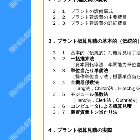
２．１ プラントの設備構成
２．２ プラント建設費の主要費目
２．３ プラント建設費の詳細費目
３．プラント概算見積の基本的（伝統的
３．１ 基本的（伝統的）な概算見積手
３．２
一括推算法
（資本回転率法，年間能力単位当たり
３．３
単位当たり単価法
（操作単位当り法，機器単位当た
３．４
全機器係数法
（Lang法，Chilton法，HirschとGlazi
３．５
モジュール係数法
（Hand法，Clerk法，Guthrie法
３．６
コンピュータによる概算見積
３．７
装置質量トン当たり法
４．プラント概算見積の実際