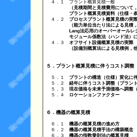
４．１ プラント概算見積一般
（見積期間と見積費用について
プラント概算見積資料（仕様・
４．２
プロセスプラント概算見積の実
（能力単位当たり法による見積
Lang法応用のオーバーオールレ
モジュール係数法（ハンド法）による
４．３
オフサイト設備概算見積の実際
（設備別概算法による見積例，
５．プラント概算見積に伴うコスト調整
５．１
プラントの構造（仕様）変化に
５．２
経年に伴うコスト調整（プラン
５．３
現在価格を未来予測価格へ調整
５．４
ロケーションファクター
６．機器の概算見積
６．１
機器の概算見積の進め方
６．２
機器の概算見積手法の構築概念
６．３
機器の指数乗則法の概算見積