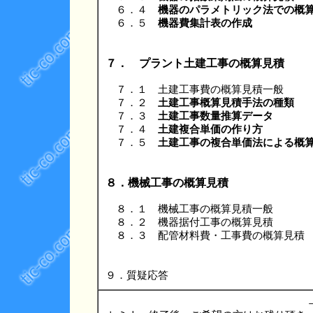
６．４
機器のパラメトリック法での概
６．５
機器費集計表の作成
７． プラント土建工事の概算見積
７．１ 土建工事費の概算見積一般
７．２
土建工事概算見積手法の種類
７．３
土建工事数量推算データ
７．４
土建複合単価の作り方
７．５
土建工事の複合単価法による概
８．機械工事の概算見積
８．１ 機械工事の概算見積一般
８．２ 機器据付工事の概算見積
８．３ 配管材料費・工事費の概算見積
９．質疑応答