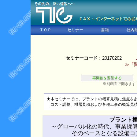
ＴＯＰ
セミナー
書籍
社内
セミナーコード
：20170202
≫「
※別画面で開きます
★本セミナーでは、プラントの概算見積に焦点を
コスト調整、機器見積および各種工事の概算見積
プラント
～グローバル化の時代、事業採
そのベースとなる設備コ