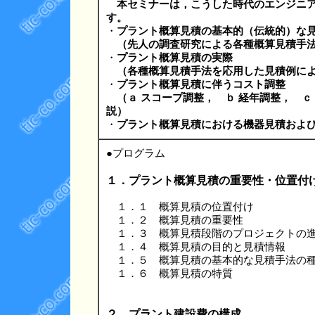
本セミナーは，こうした時代のエンジニ
す。
・
プラント概算見積の基本的（伝統的）な
（先人の調査研究による各種概算見積手
・
プラント概算見積の実際
（各種概算見積手法を応用した見積例に
・
プラント概算見積に伴うコスト調整
（ａ スコープ調整， ｂ 経年調整， ｃ
説）
・
プラント概算見積における機器見積およ
●プログラム
１．プラント概算見積の重要性・位置付
１．１ 概算見積の位置付け
１．２ 概算見積の重要性
１．３ 概算見積段階のプロジェクトの
１．４ 概算見積の目的と見積情報
１．５ 概算見積の基本的な見積手法の
１．６ 概算見積の特質
２．プラント建設費の構成