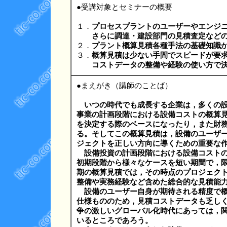
●受講対象とセミナーの概要
１．
プロセスプラントのユーザーやエンジ
さらに調達・建設部門の見積査定などの
２．
プラント概算見積各種手法の基礎知識
３．
概算見積は少ない手間でスピードが要
コストデータの整備や経験の使い方で決
●まえがき（講師のことば）
いつの時代でも成長する企業は，多くの
事業の計画段階における設備コストの概算
を決定する際のベースになったり，また財
る。そしてこの概算見積は，設備のユーザ
ジェクトを正しい方向に導くための重要な
設備投資の計画段階における設備コスト
初期段階から様々なケースを短い期間で，
期の概算見積では，その時点のプロジェク
整備や実務経験など含めた総合的な見積能
設備のユーザー自身が期待される精度で
仕様もののため，見積コストデータも乏し
争の激しいグローバル化時代にあっては，
いるところであろう。