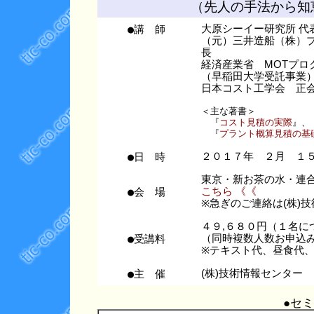
（先人の手法から知
●講 師
大原シーイー研究所 代
（元）三井造船（株）
長
経済産業省 MOTプロ
（早稲田大学受託事業
日本コスト工学会 正
＜主な著書＞
『
コスト見積の実際
』、
『
プラント概算見積の基
●日 時
２０１７年 ２月 １
東京・新お茶の水・連
●会 場
こちら 《《
※急ぎのご連絡は(株)技術情
４９,６８０円（１名に
●受講料
（同時複数人数お申込み
※テキスト代、昼食代
●主 催
(株)技術情報センター
●セ