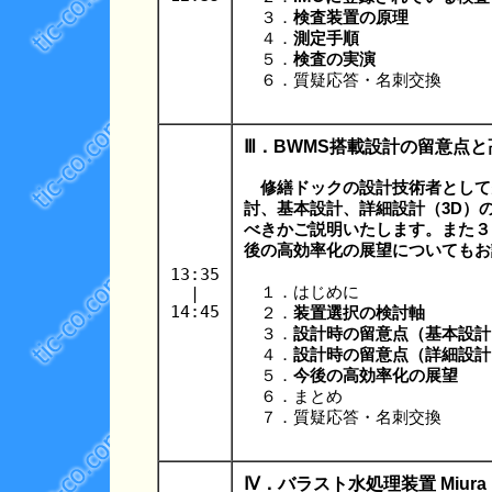
３．
検査装置の原理
４．
測定手順
５．
検査の実演
６．質疑応答・名刺交換
Ⅲ．BWMS搭載設計の留意点
修繕ドックの設計技術者として
討、基本設計、詳細設計（3D）
べきかご説明いたします。また３
後の高効率化の展望についてもお
13:35
|
１．はじめに
14:45
２．
装置選択の検討軸
３．
設計時の留意点（基本設計
４．
設計時の留意点（詳細設計
５．
今後の高効率化の展望
６．まとめ
７．質疑応答・名刺交換
Ⅳ．バラスト水処理装置 Miura