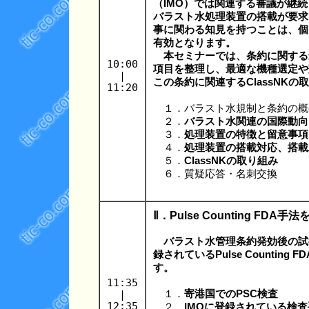
（IMO）では関連する審議が継
バラスト水処理装置の搭載が要求
事に関わる知見を持つことは、個
有効となります。
本セミナーでは、条約に関する
10:00
項目を整理し、最適な機種選定や
|
この条約に関連するClassNK
11:20
１．バラスト水規制と条約の概
２．
バラスト水関連の国際動向
３．
処理装置の特徴と留意事項
４．
処理装置の搭載対応、搭載
５．
ClassNKの取り組み
６．質疑応答・名刺交換
Ⅱ．Pulse Counting F
バラスト水管理条約発効後の試
録されているPulse Counti
す。
11:35
|
１．
寄港国でのPSC検査
12:35
２．
IMOに登録されている検