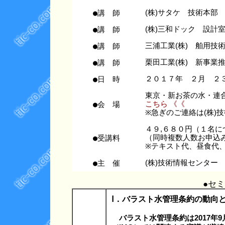
●講 師
(株)サタケ 技術本部
●講 師
(株)三和ドック 設計
●講 師
三浦工業(株) 舶用技
●講 師
栗田工業(株) 新事業
●日 時
２０１７年 ２月 ２
東京・新お茶の水・連
●会 場
こちら 《《
※急ぎのご連絡は(株)技術情
４９,６８０円（１名に
●受講料
（同時複数人数お申込
※テキスト代、昼食代
●主 催
(株)技術情報センター
●セ
Ⅰ．バラスト水管理条約の動向
バラスト水管理条約は2017年