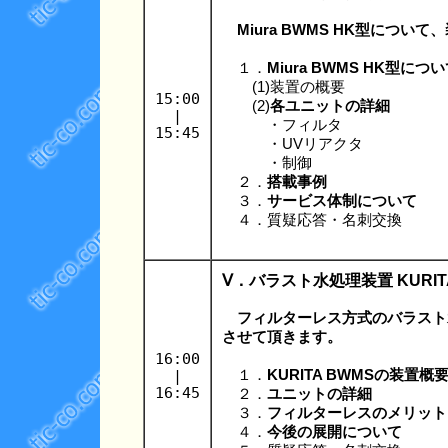
Miura BWMS HK型につ
１．
Miura BWMS HK型につ
(1)装置の概要
15:00
(2)
各ユニットの詳細
|
・フィルタ
15:45
・UVリアクタ
・制御
２．
搭載事例
３．
サービス体制について
４．質疑応答・名刺交換
Ⅴ．バラスト水処理装置 KURI
フィルターレス方式のバラスト水
させて頂きます。
16:00
|
１．
KURITA BWMSの装置概
16:45
２．
ユニットの詳細
３．
フィルターレスのメリット
４．
今後の展開について