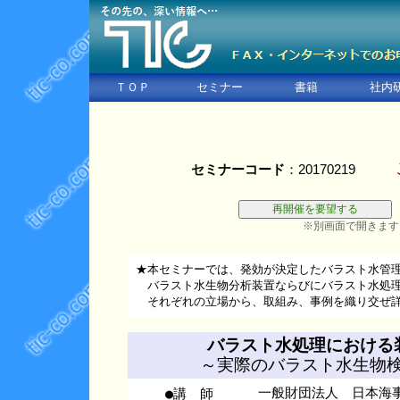
ＴＯＰ
セミナー
書籍
社内
セミナーコード
：20170219
※別画面で開きます
★本セミナーでは、発効が決定したバラスト水管
バラスト水生物分析装置ならびにバラスト水処理装
それぞれの立場から、取組み、事例を織り交ぜ
バラスト水処理における
～実際のバラスト水生物
●講 師
一般財団法人 日本海