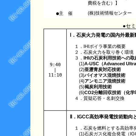
費税を含む）】
●主 催
(株)技術情報センター
●セ
Ⅰ．石炭火力発電の国内外最新動
１．IHIボイラ事業の概要
２．石炭火力を取り巻く環境
３．
IHIの石炭利用技術への取
(1)
A-USC（Advanced Ultra 
9:40
|
(2)
亜瀝青炭対応技術
11:10
(3)
バイオマス混焼技術
(4)
アンモニア混焼技術
(5)
褐炭利用技術
(6)
CO2分離回収技術（化
４．質疑応答・名刺交換
Ⅱ．IGCC高効率発電技術動
１．石炭を燃料とする高効率
(1)石炭ガス化複合発電（IG