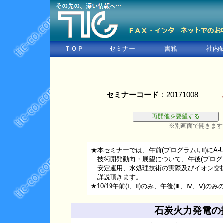
ＴＯＰ
セミナー
書籍
社内
セミナーコード
：20171008
※別画面で開きます
★本セミナーでは、午前(プログラムⅠ､Ⅱ)にA-
技術開発動向・展望について、午後(プログラ
安定運用、水処理技術の実際及びイオン交換
詳説頂きます。
★10/19午前(Ⅰ、Ⅱ)のみ、午後(Ⅲ、Ⅳ、Ⅴ
石炭火力発電の