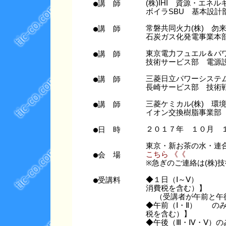
●講 師
(株)IHI 資源・エネ
ボイラSBU 基本設計
●講 師
常磐共同火力(株) 勿
石炭ガス化発電事業本
●講 師
東京電力フュエル＆パワ
技術サービス部 電源
●講 師
三菱日立パワーシステム
長崎サービス部 技術
●講 師
三菱ケミカル(株) 環
イオン交換樹脂事業部
●日 時
２０１７年 １０月 
東京・新お茶の水・連
●会 場
こちら 《《
※急ぎのご連絡は(株)技術情
●受講料
◆１日（Ⅰ～Ⅴ） 
消費税を含む）】
（受講者が午前と午
◆午前（Ⅰ・Ⅱ） の
税を含む）】
◆午後（Ⅲ・Ⅳ・Ⅴ）の