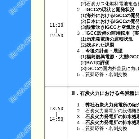
(2)石炭ガス化燃料電池複合発
２．
IGCCの現状と開発状況
(1)
海外におけるIGCCの開
(2)
日本におけるIGCCの開
11:20
(3)
酸素吹きIGCCと空気吹き
|
３．
IGCC設備の商用転用（
12:50
(1)
勿来発電所の運転状況
(2)
残された課題
４．
今後の計画・展望
(1)
福島復興電源・大型IGC
(2)
BATの評価
(3)IGCCの国内外普及に向
５．質疑応答・名刺交換
Ⅲ．石炭火力における各炭種
１．
弊社石炭火力発電所の紹
13:50
２．石炭火力発電所の設備概
|
３．
石炭火力発電所の排水処
14:50
４．
石炭火力発電所の排水処
５．質疑応答・名刺交換