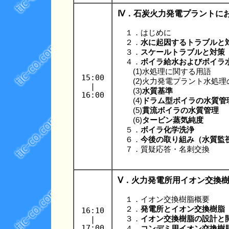
Ⅳ．石炭火力発電プラントに
１．はじめに
２．
水に起因するトラブルと
３．
スケールトラブルと対策
４．
ボイラ給水およびボイラ
(1)水処理に関する用語
15:00
(2)火力発電プラント水処理
|
(3)
水質基準
16:00
(4)
ドラム型ボイラの水質管
(5)
貫流ボイラの水質管理
(6)
タービン蒸気純度
５．
ボイラ化学洗浄
６．
今後の取り組み（水質監
７．質疑応答・名刺交換
Ⅴ．火力発電所用イオン交換
１．イオン交換樹脂概要
２．
発電所とイオン交換樹脂
16:10
|
３．
イオン交換樹脂の設計と
17:00
４．
コンデミ用イオン交換樹