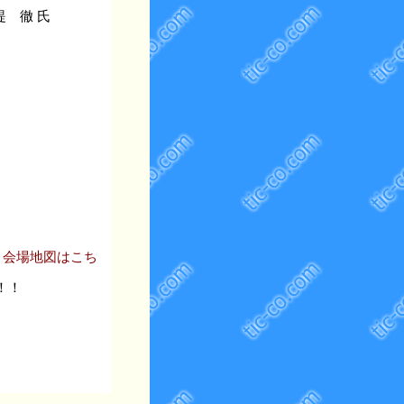
堤 徹 氏
 会場地図はこち
で！！