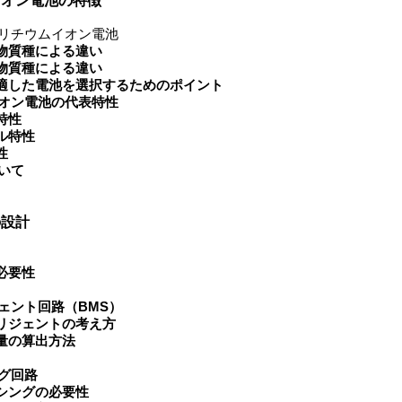
イオン電池の特徴
なリチウムイオン電池
物質種による違い
物質種による違い
適した電池を選択するためのポイント
オン電池の代表特性
特性
ル特性
性
いて
の設計
必要性
ェント回路（BMS）
リジェントの考え方
量の算出方法
グ回路
シングの必要性