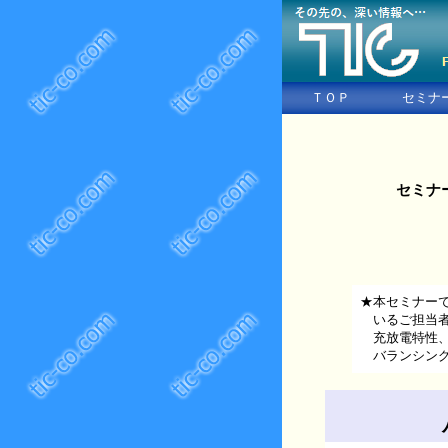
ＴＯＰ
セミナ
セミナ
★本セミナー
いるご担当者
充放電特性、
バランシング