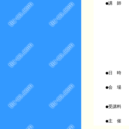
●講 師
●日 時
●会 場
●受講料
●主 催