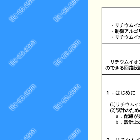
・
リチウムイ
・
制御アルゴ
・
リチウムイ
リチウムイオ
のできる回路設
１．はじめに
(1)リチウム
(2)
設計のため
ａ．
配慮が
ｂ．
設計上