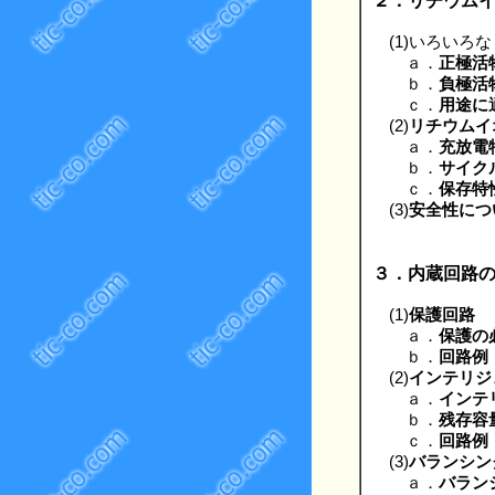
２．リチウム
(1)いろいろ
ａ．
正極活
ｂ．
負極活
ｃ．
用途に
(2)
リチウムイ
ａ．
充放電
ｂ．
サイク
ｃ．
保存特
(3)
安全性につ
３．内蔵回路
(1)
保護回路
ａ．
保護の
ｂ．
回路例
(2)
インテリジ
ａ．
インテ
ｂ．
残存容
ｃ．
回路例
(3)
バランシン
ａ．
バラン