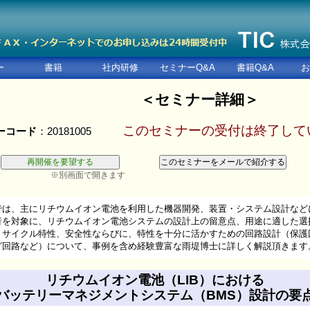
ー
書籍
社内研修
セミナーQ&A
書籍Q&A
お
＜セミナー詳細＞
このセミナーの受付は終了して
ーコード
：20181005
※別画面で開きます
では、主にリチウムイオン電池を利用した機器開発、装置・システム設計など
を対象に、リチウムイオン電池システムの設計上の留意点、用途に適した選
サイクル特性、安全性ならびに、特性を十分に活かすための回路設計（保護回
回路など）について、事例を含め経験豊富な雨堤博士に詳しく解説頂きます
リチウムイオン電池（LIB）における
バッテリーマネジメントシステム（BMS）設計の要