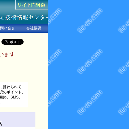
問い合せ
会社概要
います
に携わられて
択のポイント、
路、BMS、
。
点