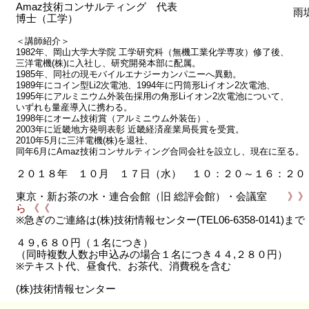
Amaz技術コンサルティング 代表
雨
博士（工学）
＜講師紹介＞
1982年、岡山大学大学院 工学研究科（無機工業化学専攻）修了後、
三洋電機(株)に入社し、研究開発本部に配属。
1985年、同社の現モバイルエナジーカンパニーへ異動。
1989年にコイン型Li2次電池、1994年に円筒形Liイオン2次電池、
1995年にアルミニウム外装缶採用の角形Liイオン2次電池について、
いずれも量産導入に携わる。
1998年にオーム技術賞（アルミニウム外装缶）、
2003年に近畿地方発明表彰 近畿経済産業局長賞を受賞。
2010年5月に三洋電機(株)を退社、
同年6月にAmaz技術コンサルティング合同会社を設立し、現在に至る。
２０１８年 １０月 １７日（水） １０：２０～１６：２０
東京・新お茶の水・連合会館（旧 総評会館）・会議室
》》
ら 《《
※急ぎのご連絡は(株)技術情報センター(TEL06-6358-0141)ま
４９,６８０円（１名につき）
（同時複数人数お申込みの場合１名につき４４,２８０円）
※テキスト代、昼食代、お茶代、消費税を含む
(株)技術情報センター