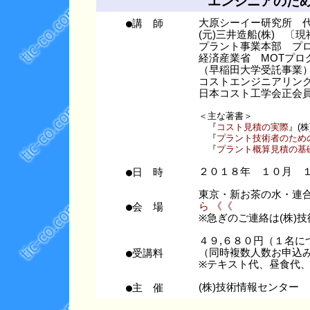
エンジニアのた
●講 師
大原シーイー研究所 
(元)三井造船(株) 〔
プラント事業本部 プ
経済産業省 MOTプロ
（早稲田大学受託事業
コストエンジニアリン
日本コスト工学会正会
＜主な著書＞
『
コスト見積の実際
』(
『
プラント技術者のため
『
プラント概算見積の基
●日 時
２０１８年 １０月 
東京・新お茶の水・連
●会 場
ら 《《
※急ぎのご連絡は(株)技術情
４９,６８０円（１名に
●受講料
（同時複数人数お申込み
※テキスト代、昼食代
●主 催
(株)技術情報センター