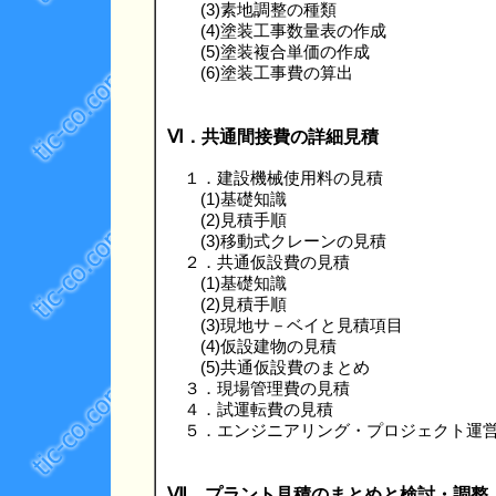
(3)素地調整の種類
(4)塗装工事数量表の作成
(5)塗装複合単価の作成
(6)塗装工事費の算出
Ⅵ．共通間接費の詳細見積
１．建設機械使用料の見積
(1)基礎知識
(2)見積手順
(3)移動式クレーンの見積
２．共通仮設費の見積
(1)基礎知識
(2)見積手順
(3)現地サ－ベイと見積項目
(4)仮設建物の見積
(5)共通仮設費のまとめ
３．現場管理費の見積
４．試運転費の見積
５．エンジニアリング・プロジェクト運
Ⅶ．プラント見積のまとめと検討・調整