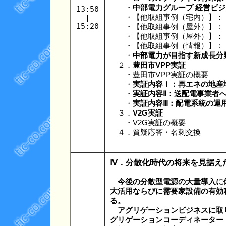
・
中部電力グループ 経営ビ
13:50
|
・【他取組事例（宅内）】：「ご
15:20
・【他取組事例（屋外）】：「
・【他取組事例（屋外）】：
・【他取組事例（情報）】：「
・
中部電力が目指す新成長分
２．
豊田市VPP実証
・豊田市VPP実証の概要
・
実証内容Ｉ：再エネの地産
・
実証内容Ⅱ：送配電事業者
・
実証内容Ⅲ：配電系統の運
３．
V2G実証
・V2G実証の概要
４．質疑応答・名刺交換
Ⅳ．分散化時代の将来を見据え
今後の分散型電源の大量導入に
大活用ならびに需要家設備の有効
る。
アグリゲーションビジネスに取
グリゲーションコーディネーター