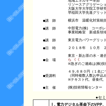
地域エネルギー本部
リソースアグリゲーシ
大阪大学大学院工学研
早稲田大学先進グリッ
●講 師
横浜市 温暖化対策統
●講 師
中部電力(株) コーポ
事業戦略室 新成長領
●講 師
東京電力パワーグリッド
●日 時
２０１８年 １０月 
東京・新お茶の水・連
●会 場
ら 《《
※急ぎのご連絡は(株)技術情
４９,６８０円（１名に
●受講料
（同時複数人数お申込み
※テキスト代、昼食代
●主 催
(株)技術情報センター
●セ
Ⅰ．電力デジタル革命下のVPP