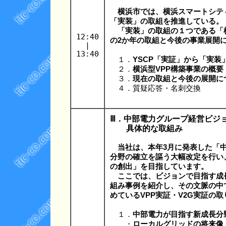
横浜市では、横浜スマートシテ
「実装」の取組を推進している。
「実装」の取組の１つである「横浜
12:40
の2か年の取組と今後の事業展開
|
13:40
１．
YSCP「実証」から「実装
２．
横浜型VPP構築事業の概要
３．
現在の取組と今後の展開に
４．質疑応答・名刺交換
Ⅲ．中部電力グループ経営ビジ
具体的な取組み
当社は、本年3月に発表した「
分野の確立を謳う大幅改定を行い
の創出」を目指しています。
ここでは、ビジョンで目指す成
組み事例を紹介し、その文脈の中
めているVPP実証・V2G実証の
１．
中部電力が目指す新成長分
・
ローカルグリッドの将来像