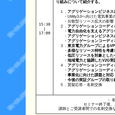
り組みについて紹介する。
１．
アグリゲーションビジネス
・Utility3.0へ向けた電気事業
・分散型リソース拡大の影響
15:30
２．
アグリゲーションコーディ
|
・
電力自由化を支えるアグリ
17:00
・
アグリゲーションビジネス
・
アグリゲーションコーディ
３．
東京電力グループによるV
・
多様なリソース特性を考慮
・
低圧リソースを対象とした
・
地域電力と協調したV2G実
４．
アグリゲーションコーディ
・
アグリゲーションコーディ
・
事業化に向けた課題と対応
・
今後の実証グループの取り
５．質疑応答・名刺交換
－ 名
セミナー終了後、
講師とご受講者間での名刺交換