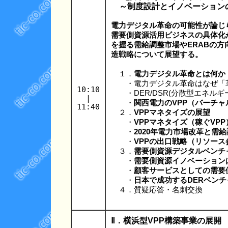
～制度設計とイノベーション
電力デジタル革命の可能性が論じ
需要側資源活用ビジネスの具体化
を握る需給調整市場やERABの
造戦略について展望する。
１．
電力デジタル革命とは何か
・電力デジタル革命はなぜ「
10:10
・DER/DSR(分散型エネルギ
|
・
関西電力のVPP（バーチ
11:40
２．
VPPマネタイズの展望
・
VPPマネタイズ（稼ぐVP
・
2020年電力市場改革と需
・
VPPの出口戦略（リソー
３．
需要側資源デジタルベンチ
・
需要側資源イノベーション
・
顧客サービスとしての需要
・
日本で成功するDERベン
４．質疑応答・名刺交換
Ⅱ．横浜型VPP構築事業の展開