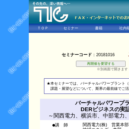
ＴＯＰ
セミナー
書籍
社内
セミナーコード
：20181016
※別画面で開きます
★本セミナーでは、バーチャルパワープラント（仮想発電
課題・展望などについて、斯界の最前線でご活
バーチャルパワープラント（
DERビジネスの実
～関西電力、横浜市、中部電力
●講 師
関西電力(株) 営業本