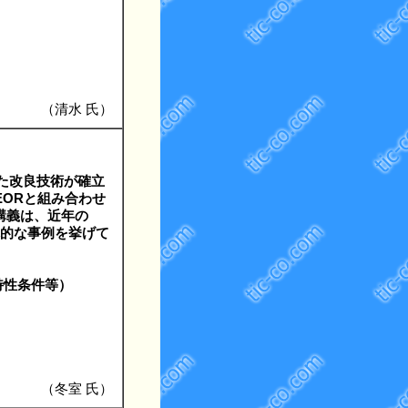
（清水 氏）
した改良技術が確立
EORと組み合わせ
講義は、近年の
体的な事例を挙げて
油特性条件等）
（冬室 氏）