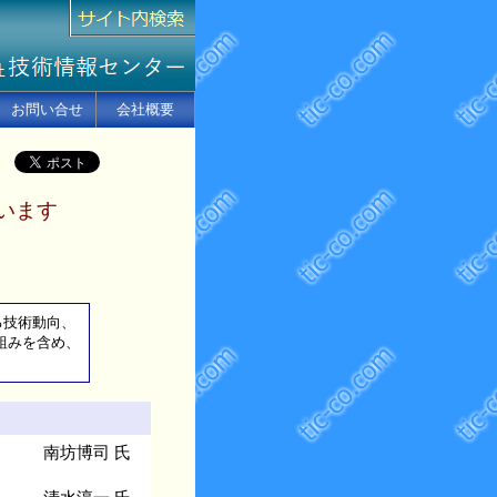
お問い合せ
会社概要
います
る技術動向、
る取組みを含め、
南坊博司 氏