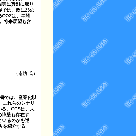
この現実に真剣に取り
では、既に23の
CO2は、年間
る。将来展望も含
（南坊 氏）
告書では、産業化以
、これらのシナリ
いる。CCSは、大
の障壁も存在す
ているのかを述
みを紹介する。