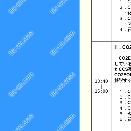
１．C
２．
・
３．
・
４．質
Ⅲ．C
CO
している
たCC
CO2E
解説す
13:40
|
15:00
１．
２．
３．
４．
５．
６．質