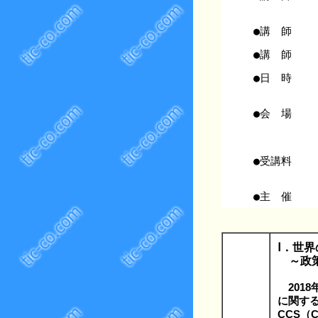
●講 師
●講 師
●日 時
●会 場
●受講料
●主 催
Ⅰ．世
～政策、
201
に関する
CCS（C