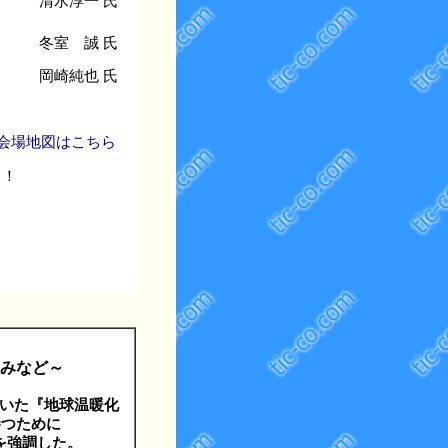
清水淳一 氏
冬室 誠 氏
岡崎純也 氏
 会場地図はこちら
！！
取組みなど～
ていた『地球温暖化
勝つために
す役割を強調した。