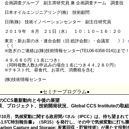
企画調査グループ 副主席研究員 兼 企画調査チーム 調査役
日本オイルエンジニアリング(株) 技術顧問
日揮(株) 技術イノベーションセンター 副主任研究員
２０１９年 ８月 ２１日（水） １０：１０～１６：２０
東京・新お茶の水・連合会館（旧 総評会館）・会議室
》》
《《
※急ぎのご連絡は(株)技術情報センター(TEL06-6358-0141)まで
４９,６８０円（１名につき）
（同時複数人数お申込みの場合１名につき４４,２８０円）
※テキスト代、昼食代、お茶代、消費税を含む
(株)技術情報センター
●セミナープログラム●
界のCCS最新動向と今後の展望
プロジェクト、技術開発状況、Global CCS Instituteの
8年10月、気候変動に関する政府間パネル（IPCC）は、待ち望まれ
1.5℃特別報告書』（SR15）を発行し、その中で気候変動に打ち
arbon Capture and Storage: 炭素回収・貯留技術）が果た