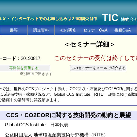
書籍
調査資料
社内研修
セミナーQ&A
書籍Q&A
＜セミナー詳細＞
このセミナーの受付は終了して
ーコード
：20190817
※別画面で開きます
では、世界のCCSプロジェクト動向、CO2回収・貯留及びCO2EORに関す
設備技術・稼働状況など、Global CCS Institute、RITE、日揮におけ
活躍中の講師陣に詳説頂きます。
CCS・CO2EORに関する技術開発の動向と展望
Global CCS Institute 日本代表
公益財団法人 地球環境産業技術研究機構（RITE）