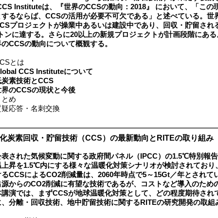
l CCS Instituteは、『世界のCCSの動向：2018』 において、「
とするならば、CCSの活用が必要不可欠である」と述べている。世界
CCSプロジェクトが操業中あるいは建設中であり、回収・貯留される
0万トンに達する。さらに20以上の新規プロジェクトが計画段階にあ
界のCCSの動向について概観する。
CSとは
lobal CCS Instituteについて
低炭素技術とCCS
世界のCCSの現状と今後
とめ
疑応答・名刺交換
酸化炭素回収・貯留技術（CCS）の最新動向とRITEの取り組み
表された気候変動に関する政府間パネル（IPCC）の1.5℃特別報
温上昇を1.5℃内にする様々な温暖化対策シナリオが検討されており
るCCSによるCO2削減量は、2060年時点で5～15Gt／年とされて
出源からのCO2削減に有望な技術であるが、コストなど導入のため
本講演では、まずCCSが地球温暖化対策として、どの程度期待され
に、分離・回収技術、地中貯留技術に関するRITEの研究開発の取組