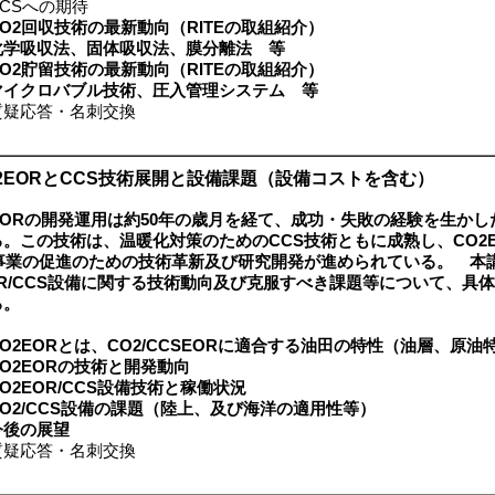
CSへの期待
CO2回収技術の最新動向（RITEの取組紹介）
化学吸収法、固体吸収法、膜分離法 等
CO2貯留技術の最新動向（RITEの取組紹介）
マイクロバブル技術、圧入管理システム 等
疑応答・名刺交換
O2EORとCCS技術展開と設備課題（設備コストを含む）
2EORの開発運用は約50年の歳月を経て、成功・失敗の経験を生か
。この技術は、温暖化対策のためのCCS技術ともに成熟し、CO2
S事業の促進のための技術革新及び研究開発が進められている。 本
OR/CCS設備に関する技術動向及び克服すべき課題等について、具
る。
CO2EORとは、CO2/CCSEORに適合する油田の特性（油層、原
CO2EORの技術と開発動向
CO2EOR/CCS設備技術と稼働状況
CO2/CCS設備の課題（陸上、及び海洋の適用性等）
今後の展望
疑応答・名刺交換