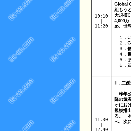
Globa
組もう
大規模
10:10
|
4,00
11:20
め、世
１．C
２．
G
３．
４．
５．ま
６．質
Ⅱ．二
昨年公
降の気
オにおけ
規模排
る。 
11:30
べ、次
|
12:40