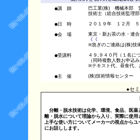
●講 師
巴工業(株) 機械本部
技術士（総合技術監理部
●日 時
２０１９年 １２月 ５
●会 場
東京・新お茶の水・連
《《
※急ぎのご連絡は(株)技術情
●受講料
４９,９４０円（１名に
（同時複数人数お申込み
※テキスト代、昼食代、
●主 催
(株)技術情報センター
●セ
分離・脱水技術は化学、環境、食品、医薬
離・脱水について理論から入り、実際に使用
上手な使い方についてメーカーの視点からユ
にお話しします。