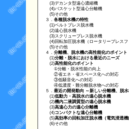
(3)デカンタ型遠心濃縮機
(4)バスケット型遠心分離機
(5)その他
３．
各種脱水機の特性
(1)ベルトプレス脱水機
(2)遠心脱水機
(3)スクリュープレス脱水機
(4)回転加圧脱水機（ロータリープレスフ
(5)その他
４．
分離機、脱水機の高性能化のポイント
(1)
分離・脱水における最近のニーズ
(2)
高性能化のポイント
①分離・脱水性能の向上
②省エネ・省スペース化への対応
③低騒音化への対応
④低濃度・難分離脱水物への対応
５．
最近の開発動向 ～新しい分離機、脱
(1)
低動力・高脱水の遠心脱水機
(2)
機内二液調質型の遠心脱水機
(3)
高遠心力の遠心分離機
(4)
コンパクトな遠心分離機
(5)
高効率の回転加圧脱水機（電気浸透機
(6)その他