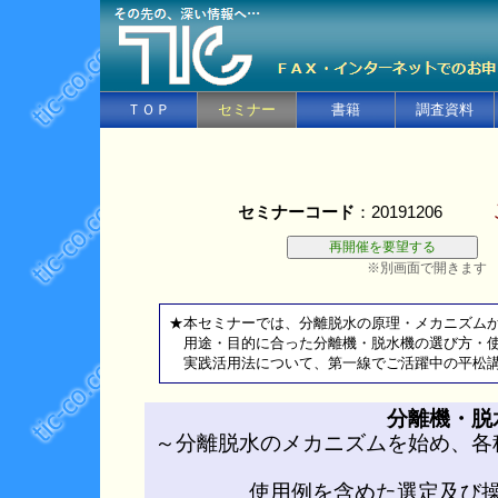
ＴＯＰ
セミナー
書籍
調査資料
セミナーコード
：20191206
※別画面で開きます
★本セミナーでは、分離脱水の原理・メカニズム
用途・目的に合った分離機・脱水機の選び方・使
実践活用法について、第一線でご活躍中の平松講
分離機・脱
～分離脱水のメカニズムを始め、各
使用例を含めた選定及び