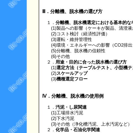
Ⅲ．分離機、脱水機の選び方
１．
分離機、脱水機選定における基本的な
(1)製品への影響（ケーキが製品、清澄液
(2)コスト検討（経済性評価）
(3)運転・維持管理性
(4)環境・エネルギーへの影響（CO2排
(5)分離機、脱水機の信頼性
(6)その他
２．
用途・目的に合った脱水機の選び方
(1)
選定方法（テーブルテスト、小型機テ
(2)
スケールアップ
(3)
機種選定フロー
Ⅳ．分離機、脱水機の使用例
１．
汚泥・し尿関連
(1)工場排水汚泥
(2)下水汚泥
(3)その他（浄化槽汚泥、上水汚泥など）
２．
化学品・石油化学関連