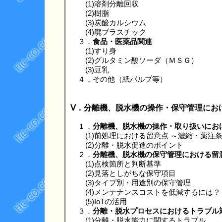
(1)溶剤分離回収
(2)樹脂
(3)炭酸カルシウム
(4)廃プラスチック
３．
食品・医薬品関連
(1)すり身
(2)グルタミン酸ソーダ（ＭＳＧ）
(3)豆乳
４．その他（紙パルプ等）
Ⅴ．分離機、脱水機の操作・保守管理にお
１．
分離機、脱水機の操作・取り扱いにお
(1)前処理における留意点 ～濃縮・薬注
(2)分離・脱水促進のポイント
２．
分離機、脱水機の保守管理における留
(1)点検箇所と判断基準
(2)見落としがちな保守項目
(3)タイプ別・用途別の保守管理
(4)メンテナンスコストを低減するには？
(5)IoTの活用
３．
分離・脱水プロセスにおけるトラブル
(1)分離・脱水能力に関するトラブル