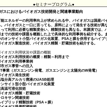
●セミナープログラム●
阪ガスにおけるバイオガス技術開発と関連事業動向
可能エネルギーの利用率向上が求められる中、バイオガスは国産バ
る。バイオガスと一口に言っても、原料によって発生する技術が異
よって利用に必要な精製度合い、精製技術も異なる。本講演では、
用までの技術や課題を概観した上で具体的な利用事例を紹介する。ま
中のオンサイト小型バイオガス化装置、PSAと膜を併用するハイブ
バイオガス製造技術、バイオガス精製・貯蔵技術を紹介する。
イオガス利用状況や課題の概観
バイオガス利用技術の概要：精製～利用まで
バイオガス利用事業例
都市ガス導管への注入
FIT事業（ガスエンジン発電、ガスエンジンと太陽光のW発電）
バイオガス発生技術
高塩分高アルカリ廃液のUASB処理
オンサイト型小型バイオガス化装置
超高温可溶化技術
バイオガス精製・貯蔵技術
シロキサン関連技術
ハイブリッド精製技術（PSA＋膜）
バイオガス吸着貯蔵技術