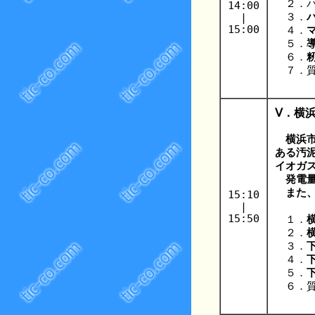
２．バ
14:00
|
３．
15:00
４．
５．
６．
７．質
Ⅴ．横
横浜
ある汚
イオガス
発電量
また、
15:10
|
15:50
１．
２．
３．
４．
５．
６．質