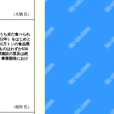
（大隅 氏）
のうち未だ食べられ
12年）をはじめと
61万トンの食品廃
ものはわずか516
酵施設の普及は絶
、事業開発におけ
（植田 氏）