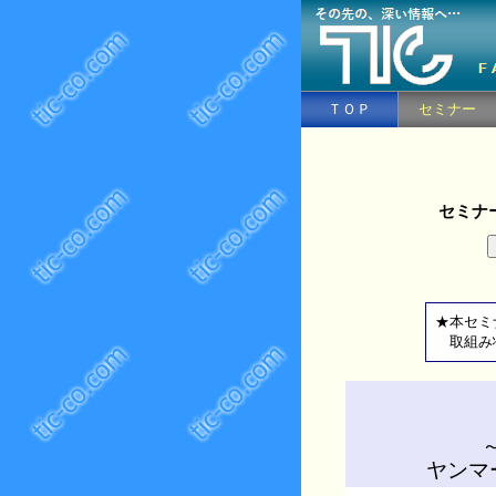
ＴＯＰ
セミナー
セミナ
★本セミ
取組み状
ヤンマ