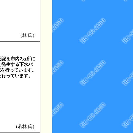
（林 氏）
汚泥を市内2カ所に
で発生する下水バ
電を行っています。
を行っています。
（若林 氏）