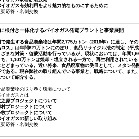
バイオガス有効利用をより魅力的なものにするために
疑応答・名刺交換
域に根付き一体化するバイオガス発電プラントと事業展開
で発生する食品廃棄物は年間2,775万トン（2016年）に達し、そ
ロス」は年間621万トンにのぼり、食品リサイクル法の制定（平成
ざまな対策・啓蒙活動を行っているが、現状においては、年間1,6
ち、1,101万トンは焼却・埋立される一方で、再生利用されている
にとどまっている。近い将来、食品廃棄物の受皿として、メタン発
要である。現在弊社の取り組んでいる事業と、戦略について、また
について紹介する。
品廃棄物の取り巻く環境について
イオガスとは
牧之原プロジェクトについて
羽村プロジェクトについて
小牧プロジェクトについて
バイオガスの新しい取り組み
疑応答・名刺交換