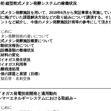
内初 縦型乾式メタン発酵システムの稼働状況
乾式メタン発酵施設を用いて、2018年6月から実証事業を実施して
標に掲げていた課題解決方法などの取り組みについて講演する。そ
イントなど紹介し、今後のメタン発酵施設計画等の参考にして頂き
じめに
タン発酵技術の違いについて
乾式メタン発酵施設概要について
稼動状況報告について
施設機器類の整備状況
原材料の変化
バイオガス発生状況
バイオガス利用率
発酵残渣処理
今後の課題と展望（目標）
疑応答・名刺交換
イオガス発電技術開発と適用動向
マーエネルギーシステムにおける取組み～
じめに