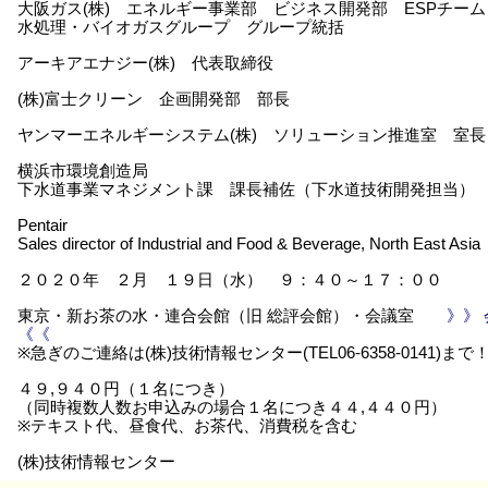
大阪ガス(株) エネルギー事業部 ビジネス開発部 ESPチーム
水処理・バイオガスグループ グループ統括
アーキアエナジー(株) 代表取締役
(株)富士クリーン 企画開発部 部長
ヤンマーエネルギーシステム(株) ソリューション推進室 室長
横浜市環境創造局
下水道事業マネジメント課 課長補佐（下水道技術開発担当）
Pentair
Sales director of Industrial and Food & Beverage, North East Asia
２０２０年 ２月 １９日（水） ９：４０～１７：００
東京・新お茶の水・連合会館（旧 総評会館）・会議室
》》
《《
※急ぎのご連絡は(株)技術情報センター(TEL06-6358-0141)まで
４９,９４０円（１名につき）
（同時複数人数お申込みの場合１名につき４４,４４０円）
※テキスト代、昼食代、お茶代、消費税を含む
(株)技術情報センター