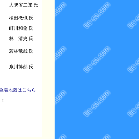
大隅省二郎 氏
植田徹也 氏
町川和倫 氏
林 清史 氏
若林竜哉 氏
糸川博然 氏
 会場地図はこちら
！！