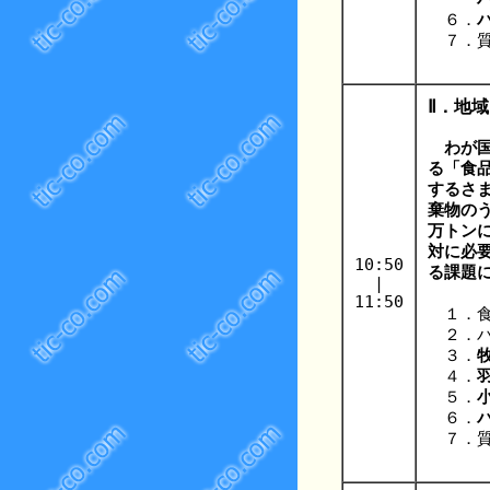
６．
７．質
Ⅱ．地
わが国
る「食品
するさま
棄物のう
万トン
対に必
10:50
る課題
|
11:50
１．食
２．バ
３．
４．
５．
６．
７．質