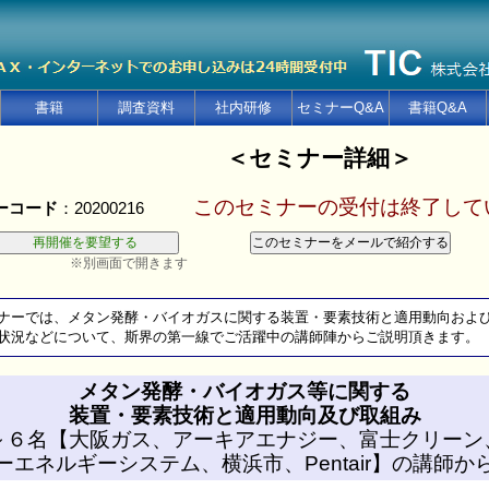
書籍
調査資料
社内研修
セミナーQ&A
書籍Q&A
＜セミナー詳細＞
このセミナーの受付は終了して
ーコード
：20200216
※別画面で開きます
ナーでは、メタン発酵・バイオガスに関する装置・要素技術と適用動向およ
況などについて、斯界の第一線でご活躍中の講師陣からご説明頂きます。
メタン発酵・バイオガス等に関する
装置・要素技術と適用動向及び取組み
～６名【大阪ガス、アーキアエナジー、富士クリーン
ーエネルギーシステム、横浜市、Pentair】の講師か