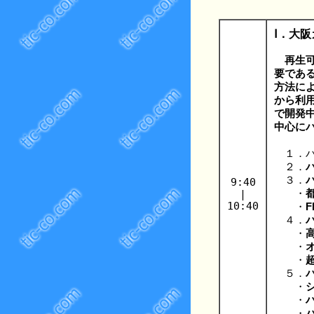
Ⅰ．大
再生
要であ
方法に
から利
で開発
中心に
１．バ
２．
３．
9:40
|
・
10:40
・
４．
・
・
・
５．
・
・
・