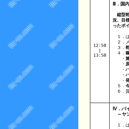
Ⅲ．国
縦型
況、目
ったポ
１．は
２．メ
12:50
３．
|
４．
13:50
・
・
・
・
・
５．
６．質
Ⅳ．バ
～ヤン
１．は