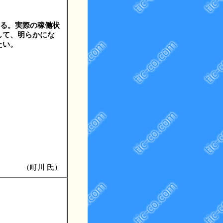
いる。実際の稼働状
して、明らかにな
たい。
（町川 氏）