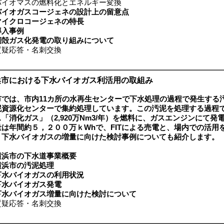
イオマスの燃料化とエネルギー変換
バイオガスコージェネの設計上の留意点
マイクロコージェネの特長
導入事例
籾殻ガス化発電の取り組みについて
疑応答・名刺交換
浜市における下水バイオガス利活用の取組み
市では、市内11カ所の水再生センターで下水処理の過程で発生する
泥資源化センターで集約処理しています。この汚泥を処理する過程
「消化ガス」（2,920万Nm3/年）を燃料に、ガスエンジンにて発
は年間約５，２００万ｋWhで、FITによる売電と、場内での活用
下水バイオガスの増量に向けた検討事例についても紹介します。
横浜市の下水道事業概要
横浜市の汚泥処理
下水バイオガスの利用状況
下水バイオガス発電
下水バイオガス増量に向けた検討について
疑応答・名刺交換