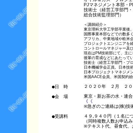
PJマネジメント本部・P
技術士（経営工学部門・
総合技術監理部門）
＜講師紹介＞
東京理科大学工学部卒業後
国際事業本部などでの数多
アフリカ、中東地域や欧米企
プロジェクトエンジニアを
コントロールマネジャー及
現在はPM技術部にて、主
後輩の育成などにあたって
技術士（経営工学部門・プ
日本機械学会正員。日本技術
日本プロジェクトマネジメン
米国AACE会員、米国契約
●日 時
２０２０年 ２月 ２０
●会 場
東京・新お茶の水・連
《《
※急ぎのご連絡は(株)技術情
●受講料
４９,９４０円（１名に
（同時複数人数お申込み
※テキスト代、昼食代、