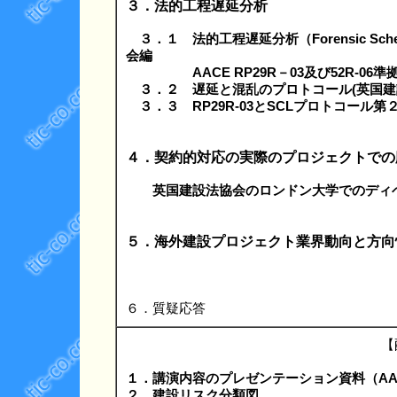
３．法的工程遅延分析
３．１ 法的工程遅延分析（Forensic Sche
会編
AACE RP29R－03及び52R-0
３．２ 遅延と混乱のプロトコール(英国建設法協会)：D
３．３ RP29R-03とSCLプロトコール第
４．契約的対応の実際のプロジェクトでの
英国建設法協会のロンドン大学でのディ
５．海外建設プロジェクト業界動向と方向
６．質疑応答
【
１．講演内容のプレゼンテーション資料（AAC
２．建設リスク分類図