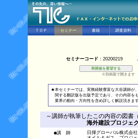
ＴＯＰ
セミナー
書籍
調査資料
セミナーコード
：20200219
※別画面で開きます
★本セミナーでは、実務経験豊富な大谷講師が、
関する翻訳版を出版予定であり、その内容をも
業界の動向・方向性を含め詳しく解説頂きま
～講師が執筆したこの内容の図書（
海外建設プロジェ
●講 師
日揮グローバル株式会社
オイル＆ガス プロジェ