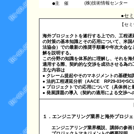
●主 催
(株)技術情報センター
●セ
【セミ
海外プロジェクトを遂行する上での、工程遅
の対策の基本知識とその応用について、米国A
法協会）での最新の推奨手順書や年次大会な
解を説明する。
この分野の知識を体系的に理解し、それを海
適用する際、契約的な交渉を成功させる為の
主な内容は
● クレーム提起やそのマネジメントの基礎知
● 法的工程遅延分析（AACE RP29-03や
● プロジェクトでの応用について（具体例と
● 発展課題の導入（契約の適用による交渉へ
１．エンジニアリング業界と海外プロジェ
エンジニアリング業界概説、講師の参画
プロジェクトマネジメントの概要説明