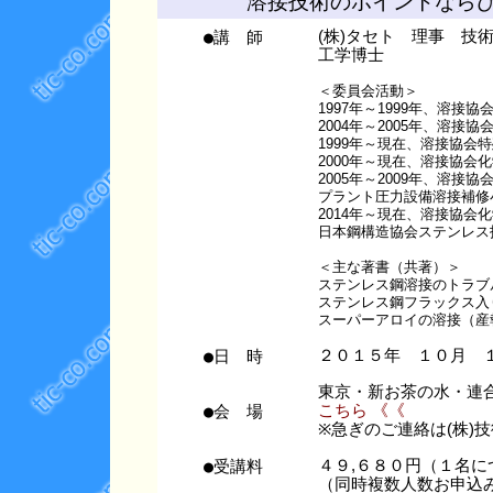
溶接技術のポイントなら
●講 師
(株)タセト 理事 技
工学博士
＜委員会活動＞
1997年～1999年、溶
2004年～2005年、溶
1999年～現在、溶接協会
2000年～現在、溶接協会
2005年～2009年、溶接
プラント圧力設備溶接補修
2014年～現在、溶接協会
日本鋼構造協会ステンレス
＜主な著書（共著）＞
ステンレス鋼溶接のトラブル
ステンレス鋼フラックス入り
スーパーアロイの溶接（産報
●日 時
２０１５年 １０月 
東京・新お茶の水・連
●会 場
こちら 《《
※急ぎのご連絡は(株)技術情
●受講料
４９,６８０円（１名に
（同時複数人数お申込