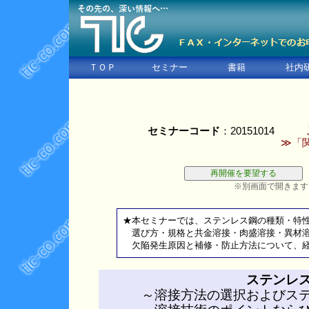
ＴＯＰ
セミナー
書籍
社内
セミナーコード
：20151014
≫「
※別画面で開きます
★本セミナーでは、ステンレス鋼の種類・特
選び方・規格と共金溶接・肉盛溶接・異材溶
欠陥発生原因と補修・防止方法について、経
ステンレ
～溶接方法の選択およびス