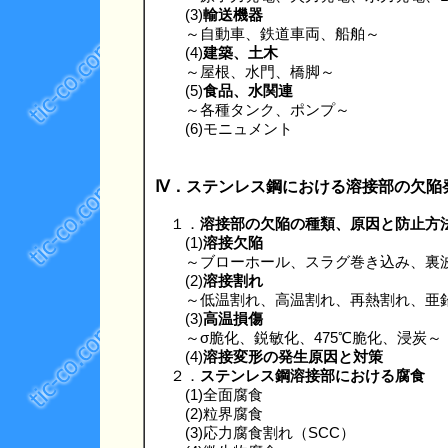
(3)
輸送機器
～自動車、鉄道車両、船舶～
(4)
建築、土木
～屋根、水門、橋脚～
(5)
食品、水関連
～各種タンク、ポンプ～
(6)モニュメント
Ⅳ．ステンレス鋼における溶接部の欠陥
１．
溶接部の欠陥の種類、原因と防止方
(1)
溶接欠陥
～ブローホール、スラグ巻き込み、裏波
(2)
溶接割れ
～低温割れ、高温割れ、再熱割れ、亜鉛
(3)
高温損傷
～σ脆化、鋭敏化、475℃脆化、浸炭～
(4)
溶接変形の発生原因と対策
２．
ステンレス鋼溶接部における腐食
(1)全面腐食
(2)粒界腐食
(3)応力腐食割れ（SCC）