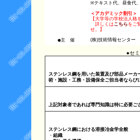
※テキスト代、昼食代
＜アカデミック割引＞
【大学等の学校法人格
詳しくは
こちら
をご覧
せ。】
●主 催
(株)技術情報センター
●セ
ステンレス鋼を用いた装置及び部品メーカ
術・施設・工務・設備保全ご担当者ならび
上記対象者であれば専門知識は特に必要ご
ステンレス鋼における溶接冶金学全般
・
組織