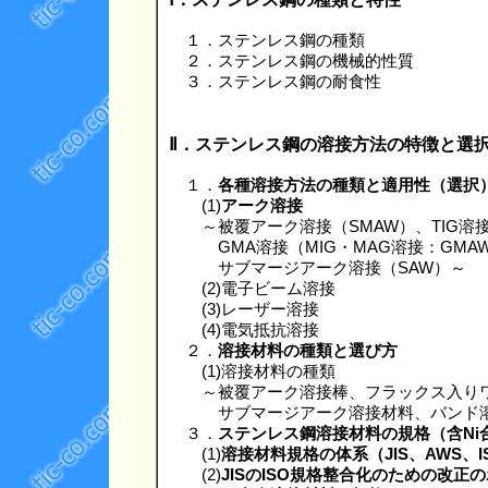
１．ステンレス鋼の種類
２．ステンレス鋼の機械的性質
３．ステンレス鋼の耐食性
Ⅱ．ステンレス鋼の溶接方法の特徴と選
１．
各種溶接方法の種類と適用性（選択
(1)
アーク溶接
～被覆アーク溶接（SMAW）、TIG溶接
GMA溶接（MIG・MAG溶接：GMAW
サブマージアーク溶接（SAW）～
(2)電子ビーム溶接
(3)レーザー溶接
(4)電気抵抗溶接
２．
溶接材料の種類と選び方
(1)溶接材料の種類
～被覆アーク溶接棒、フラックス入りワイ
サブマージアーク溶接材料、バンド溶接、
３．
ステンレス鋼溶接材料の規格（含Ni
(1)
溶接材料規格の体系（JIS、AWS、I
(2)
JISのISO規格整合化のための改正