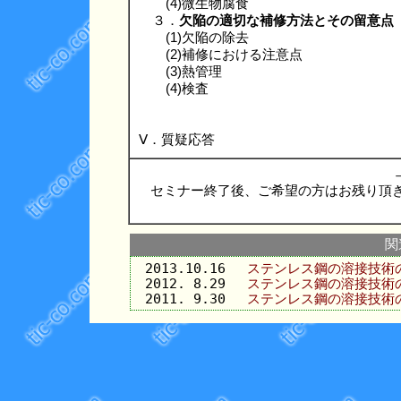
(4)微生物腐食
３．
欠陥の適切な補修方法とその留意点
(1)欠陥の除去
(2)補修における注意点
(3)熱管理
(4)検査
Ⅴ．質疑応答
セミナー終了後、ご希望の方はお残り頂
関
2013.10.16
ステンレス鋼の溶接技術
2012. 8.29
ステンレス鋼の溶接技術
2011. 9.30
ステンレス鋼の溶接技術