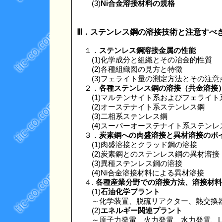
(3)
Ni合金溶接材料の規格
Ⅲ．ステンレス鋼の溶接技術と注意すべ
１．
ステンレス鋼溶接金属の性能
(1)化学成分と組織とその冶金的性質
(2)各種組織図の見方と特徴
(3)フェライト量の測定方法とその注意
２．
各種ステンレス鋼の溶接（共金溶接
(1)マルテンサイト系およびフェライト
(2)オーステナイト系ステンレス鋼
(3)二相系ステンレス鋼
(4)スーパーオーステナイト系ステンレ
３．
炭素鋼への肉盛溶接と異材溶接のポ
(1)肉盛溶接とクラッド鋼の溶接
(2)炭素鋼とのステンレス鋼の異材溶接
(3)異種ステンレス鋼の溶接
(4)Ni合金溶接材料による異材溶接
４.
各種産業分野での溶接方法、溶接材料
(1)
石油化学プラント
～化学装置、脱硫リアクター、熱交換
(2)
エネルギー関連プラント
～原子力発電、火力発電、水力発電、L