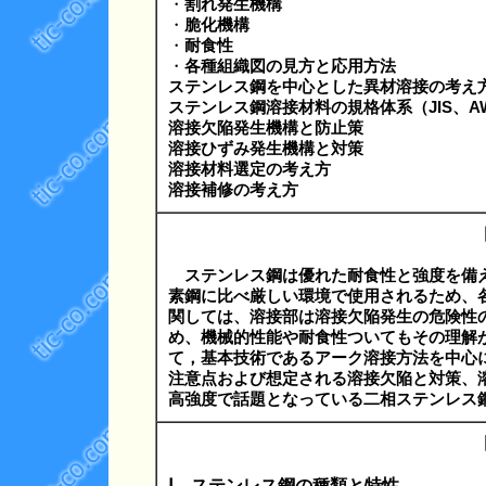
・
割れ発生機構
・
脆化機構
・
耐食性
・
各種組織図の見方と応用方法
ステンレス鋼を中心とした異材溶接の考え
ステンレス鋼溶接材料の規格体系（JIS、AW
溶接欠陥発生機構と防止策
溶接ひずみ発生機構と対策
溶接材料選定の考え方
溶接補修の考え方
ステンレス鋼は優れた耐食性と強度を備
素鋼に比べ厳しい環境で使用されるため、
関しては、溶接部は溶接欠陥発生の危険性
め、機械的性能や耐食性ついてもその理解
て，基本技術であるアーク溶接方法を中心
注意点および想定される溶接欠陥と対策、
高強度で話題となっている二相ステンレス
Ⅰ．ステンレス鋼の種類と特性