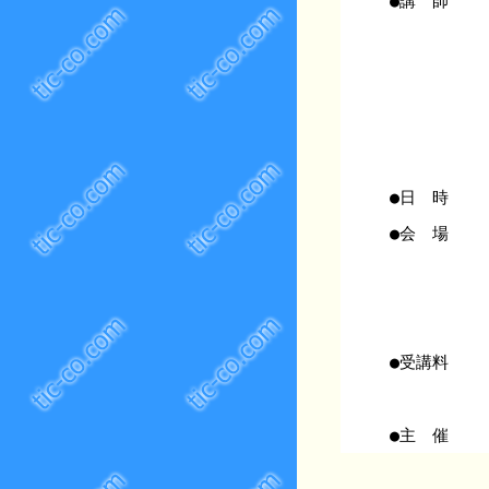
●講 師
●日 時
●会 場
●受講料
●主 催