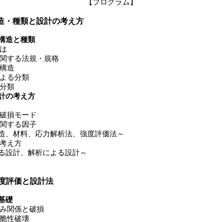
【プログラム】
造・種類と設計の考え方
構造と種類
は
関する法規・規格
構造
よる分類
分類
計の考え方
破損モード
関する因子
材料、応力解析法、強度評価法～
考え方
計、解析による設計～
度評価と設計法
基礎
み関係と破損
脆性破壊