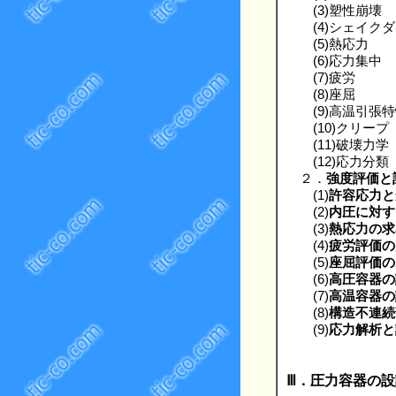
(3)塑性崩壊
(4)シェイクダ
(5)熱応力
(6)応力集中
(7)疲労
(8)座屈
(9)高温引張特
(10)クリープ
(11)破壊力学
(12)応力分類
２．
強度評価と
(1)
許容応力と
(2)
内圧に対す
(3)
熱応力の求
(4)
疲労評価の
(5)
座屈評価の
(6)
高圧容器の
(7)
高温容器の
(8)
構造不連続
(9)
応力解析と
Ⅲ．圧力容器の