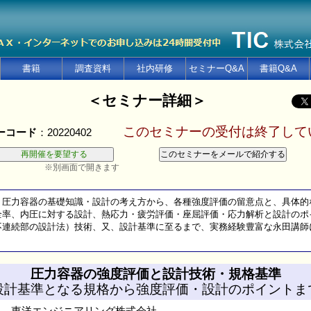
書籍
調査資料
社内研修
セミナーQ&A
書籍Q&A
＜セミナー詳細＞
このセミナーの受付は終了して
ーコード
：20220402
※別画面で開きます
、圧力容器の基礎知識・設計の考え方から、各種強度評価の留意点と、具体的
率、内圧に対する設計、熱応力・疲労評価・座屈評価・応力解析と設計のポ
連続部の設計法）技術、又、設計基準に至るまで、実務経験豊富な永田講師
圧力容器の強度評価と設計技術・規格基準
設計基準となる規格から強度評価・設計のポイントま