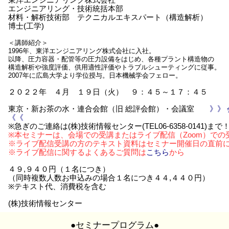
東洋エンジニアリング株式会社
エンジニアリング・技術統括本部
材料・解析技術部 テクニカルエキスパート（構造解析）
博士(工学)
＜講師紹介＞
1996年、東洋エンジニアリング株式会社に入社。
以降、圧力容器・配管等の圧力設備をはじめ、各種プラント構造物の
構造解析や強度評価、供用適性評価やトラブルシューティングに従事。
2007年に広島大学より学位授与。日本機械学会フェロー。
２０２２年 ４月 １９日（火） ９：４５～１７：４５
東京・新お茶の水・連合会館（旧 総評会館）・会議室
》》
《《
※急ぎのご連絡は(株)技術情報センター(TEL06-6358-0141)まで
※本セミナーは、会場での受講またはライブ配信（Zoom）での
※ライブ配信受講の方のテキスト資料はセミナー開催日の直前
※ライブ配信に関するよくあるご質問は
こちら
から
４９,９４０円（１名につき）
（同時複数人数お申込みの場合１名につき４４,４４０円）
※テキスト代、消費税を含む
(株)技術情報センター
●セミナープログラム●