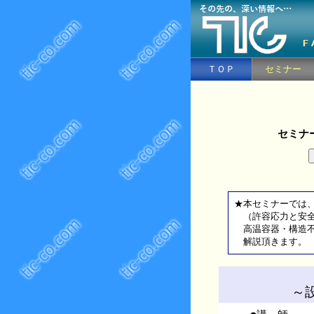
ＴＯＰ
セミナー
セミナ
★本セミナーでは
（許容応力と安全
高温容器・構造不
解説頂きます。
～