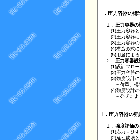
Ⅰ．圧力容器の構
１．
圧力容器の
(1)圧力容器と
(2)圧力容器に
(3)圧力容器の
(4)構造形式に
(5)用途による
２．
圧力容器設
(1)設計フロー
(2)圧力容器の
(3)強度設計に
～荷重、構造、
(4)強度設計の
～公式による設
Ⅱ．圧力容器の強
１．
強度評価の
(1)応力－ひず
(2)延性破壊と