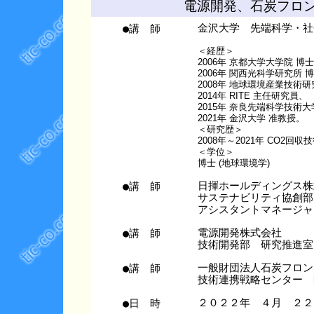
電源開発、石炭フロ
●講 師
金沢大学 先端科学・社
＜経歴＞
2006年 京都大学大学院 博
2006年 関西光科学研究所 
2008年 地球環境産業技術研究
2014年 RITE 主任研究員、
2015年 奈良先端科学技術
2021年 金沢大学 准教授。
＜研究歴＞
2008年～2021年 CO2回
＜学位＞
博士 (地球環境学)
●講 師
日揮ホールディングス株
サステナビリティ協創部
アシスタントマネージャ
●講 師
電源開発株式会社
技術開発部 研究推進室
●講 師
一般財団法人石炭フロン
技術連携戦略センター 
●日 時
２０２２年 ４月 ２２