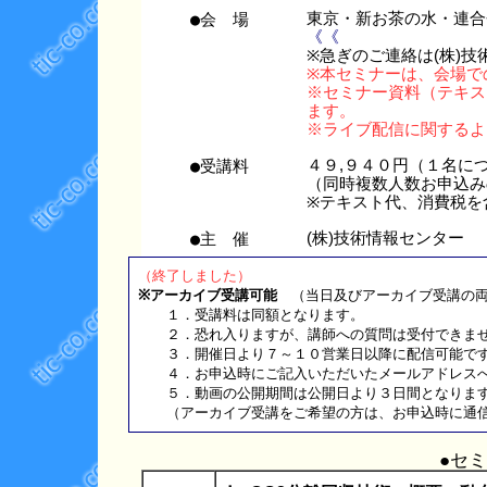
●会 場
東京・新お茶の水・連
《《
※急ぎのご連絡は(株)技術情
※本セミナーは、会場で
※セミナー資料（テキス
ます。
※ライブ配信に関するよ
●受講料
４９,９４０円（１名に
（同時複数人数お申込み
※テキスト代、消費税を
●主 催
(株)技術情報センター
（終了しました）
※アーカイブ受講可能
（当日及びアーカイブ受講の両
１．受講料は同額となります。
２．恐れ入りますが、講師への質問は受付できま
３．開催日より７～１０営業日以降に配信可能で
４．お申込時にご記入いただいたメールアドレスへ収
５．動画の公開期間は公開日より３日間となりま
（アーカイブ受講をご希望の方は、お申込時に通信
●セ