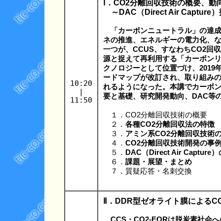
Ⅰ．CO2分離回収技術の概要、動
～DAC（Direct Air Captu
「カーボンニュートラル」の達
ネの推進、エネルギーの電力化、
一つが、CCUS、すなわちCO2回
源と捉えて再利用する「カーボン
クノロジーとして位置づけ、2019
ードマップが改訂され、取り組みの
10:20
れるようになった。本講でカーボン
|
要と基礎、研究開発動向、DAC等
11:50
１．CO2分離回収技術の概要
２．
各種CO2分離回収法の特徴
３．
アミン系CO2分離回収技術
４．
CO2分離回収技術開発の事
５．
DAC（Direct Air Captu
６．
課題・展望・まとめ
７．質疑応答・名刺交換
Ⅱ．DDR型ゼオライト膜によるCO
CCS・CO2-EORは脱炭素社