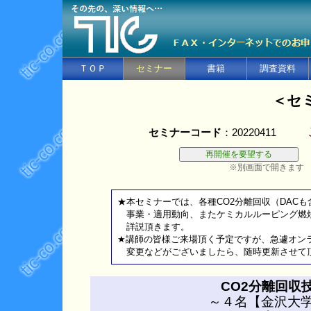
ＴＯＰ
セミナー
書籍
調査資料
＜セ
セミナーコード
：20220411
※別画面で開きます
★本セミナーでは、各種CO2分離回収（DACも含
事業・適用動向、またケミカルルーピング燃焼
詳説頂きます。
★講師の皆様ご来場頂く予定ですが、急遽オン
変更などがございましたら、随時更新させて
CO2分離回収
～４名【金沢大