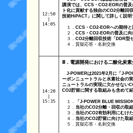
講演では、CCS・CO2-EORの
ト化に貢献する独自のCO2分離回
12:50
技術HiPACT」に関して詳しく説
|
14:05
１．
CCS・CO2-EORへの期待
２．
CCS・CO2-EORの普及
３．
CO2分離回収技術「DDR型
４．質疑応答・名刺交換
Ⅲ．電源開発における二酸化炭素
J-POWERは2021年2月に「J-PO
ーボンニュートラルと水素社会の
ニュートラルの実現に欠かせないC
CO2貯留に関する取組みも含めて
14:20
|
15:35
１．
「J-POWER BLUE MISSI
２．
当社のCO2分離・回収の取
３．
当社のCO2有効利用にむけ
４．
当社のCO2貯留に向けた取
５．質疑応答・名刺交換