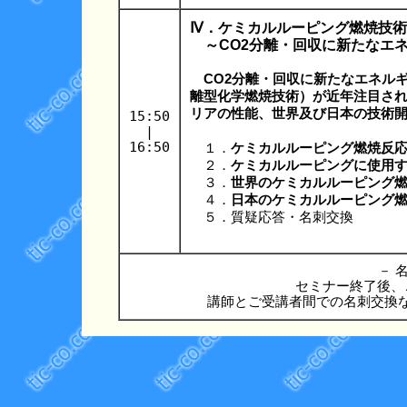
Ⅳ．ケミカルルーピング燃焼技
～CO2分離・回収に新たなエ
CO2分離・回収に新たなエネル
離型化学燃焼技術）が近年注目さ
リアの性能、世界及び日本の技術
15:50
|
16:50
１．
ケミカルルーピング燃焼反
２．
ケミカルルーピングに使用
３．
世界のケミカルルーピング
４．
日本のケミカルルーピング
５．質疑応答・名刺交換
－ 名
セミナー終了後、
講師とご受講者間での名刺交換