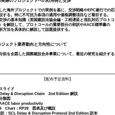
の実際のプロジェクトへの応用例と交渉
した海外プロジェクトでの実例を基に、交渉戦略やEPC遂行での
る。特に不可抗力条項の適用や価格調整項目など着目する。
交渉の基本知識（英国建設法協会編・工程遅延と混乱対応プロトコ
解説して、プロトコールの重要部分の和訳やAACE標準書の
法を具体的に解説して話題提供する。
ロジェクト業界動向と方向性について
分担を企図した国際建設合弁事業について、最近の研究を紹介する
【配布予定資料】
スライド
ay & Disruption Claim 2nd Edition 解説
分類図
E labor productivity
29 Chart：RP29 図表及び概説
：SCL Delay & Disruption Protocol 2nd Edition 訳本