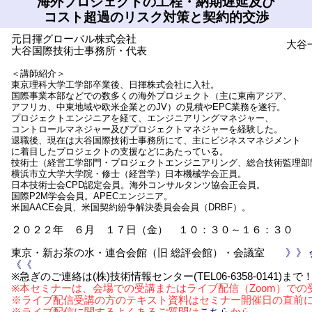
海外プロジェクトの工程・納期遅延及び
コスト超過のリスク対策と契約的交渉
元日揮グローバル株式会社
大谷
大谷国際技術士事務所・代表
＜講師紹介＞
東京理科大学工学部卒業後、日揮株式会社に入社。
国際事業本部などでの数多くの海外プロジェクト（主に東南アジア、
アフリカ、中東地域や欧米企業とのJV）の見積やEPC業務を遂行。
プロジェクトエンジニアを経て、エンジニアリングマネジャー、
コントロールマネジャー及びプロジェクトマネジャーを経験した。
退職後、現在は大谷国際技術士事務所にて、主にビジネスマネジメント
に着目したプロジェクトの支援などにあたっている。
技術士（経営工学部門・プロジェクトエンジニアリング、総合技術監理部
横浜市立大学大学院・修士（経営学）日本機械学会正員。
日本技術士会CPD認定会員。海外コンサルタンツ協会正会員。
国際P2M学会会員。APECエンジニア。
米国AACE会員、米国契約紛争解決委員会会員（DRBF）。
２０２２年 ６月 １７日（金） １０：３０～１６：３０
東京・新お茶の水・連合会館（旧 総評会館）・会議室
》》
《《
※急ぎのご連絡は(株)技術情報センター(TEL06-6358-0141)まで
※本セミナーは、会場での受講またはライブ配信（Zoom）での
※ライブ配信受講の方のテキスト資料はセミナー開催日の直前