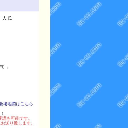
一人 氏
門）。
 会場地図はこちら
！！
受講も可能です。
にお送り致します。