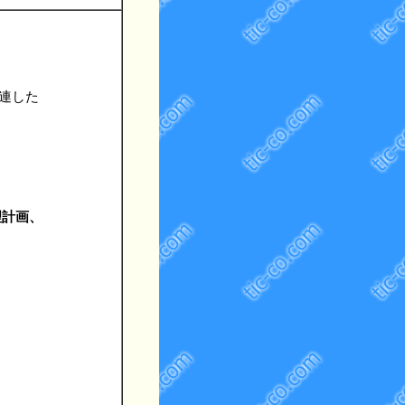
連した
理計画、
、
、