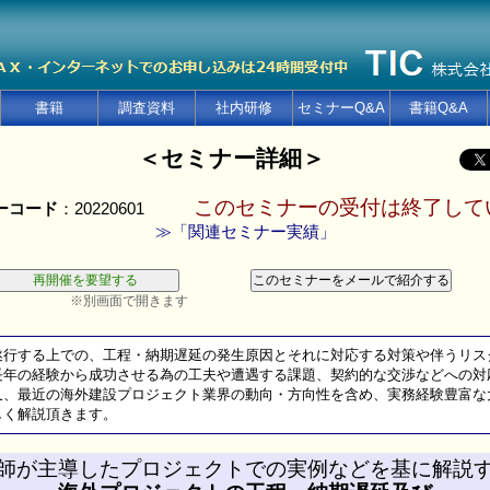
書籍
調査資料
社内研修
セミナーQ&A
書籍Q&A
＜セミナー詳細＞
このセミナーの受付は終了して
ーコード
：20220601
≫「関連セミナー実績」
※別画面で開きます
遂行する上での、工程・納期遅延の発生原因とそれに対応する対策や伴うリス
年の経験から成功させる為の工夫や遭遇する課題、契約的な交渉などへの対
、最近の海外建設プロジェクト業界の動向・方向性を含め、実務経験豊富な
く解説頂きます。
師が主導したプロジェクトでの実例などを基に解説