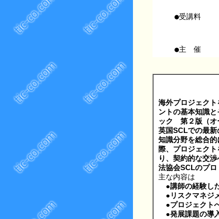
●受講料
●主 催
海外プロジェクト
ントの基本知識と
ック 第２版（オ
英国SCLでの最
知識分野を総合的
際、プロジェクト
り、契約的な交渉
法協会SCLのプ
主な内容は
●
講師の経験し
●
リスクマネジ
●
プロジェクト
●
発展課題の導