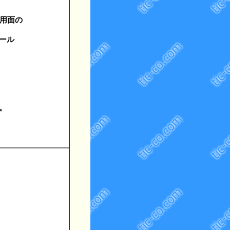
応用面の
ール
。