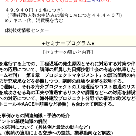
※ライブ配信に関するよくあるご質問は
こちら
から。
４９,９４０円（１名につき）
（同時複数人数お申込みの場合１名につき４４,４４０円）
※テキスト代、消費税を含む
(株)技術情報センター
●セミナープログラム●
【セミナーの狙いと内容】
を遂行する上での、工程遅延の発生原因とそれに対応する対策や伴
その応用について、講師の所属した日揮技術士会の有志が執筆した
ーム社刊） 第８章 プロジェクトマネジメント』の該当箇所の内容
新の研究成果などを参照しつつ、講師の経験や見解を説明する。
に理解し、それを海外プロジェクトの工程遅延やコスト超過のリス
を成功させる為の工夫や遭遇するリスクや課題などへの対応を解説
への対応について、海外建設プロジェクト分野での最近の欧米など
ロトコールやAACE手順書など参照）も合わせて解説する。
た事例からの関連知識・手法の紹介
メントの基礎知識の解説
への応用について（具体例と最近の動向など）
入（契約の適用による交渉への道筋。業界動向など解説）