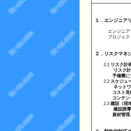
１．エンジニア
エンジニアリン
プロジェクトマ
２．リスクマネ
2.1
リスク計
リスク計
予備費について
2.2
スケジュ
ネットワ
コスト見積の手
コンテンジェン
2.3
建設（現
建設誘導
資材管理、サ