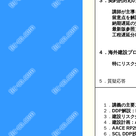
３．契約的対応
講師が主導
留意点を解説す
納期遅延の
最新版参照）を
工程遅延分析方
４．海外建設プ
特にリスク
５．質疑応答
１．
講義の主要
２．
DDP解説：Del
３．
建設リスク
４．
建設計画：AAC
５．
AACE RP
６．
SCL DDP抄訳