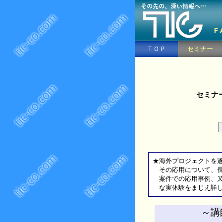
ＴＯＰ
セミナー
セミナ
★海外プロジェクトを
その応用について、長
案件での応用事例、又
な実体験をまじえ詳し
～講