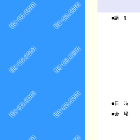
●講 師
●日 時
●会 場