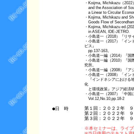
・Koijma, Michikazu（2022）“T
and the Association of Sout
a Linear to Circular Econom
・Kojima, Michikazu and Sho
Goods Flow of Secondhand 
・Kojima, Michikazu ed.(202
in ASEAN, IDE-JETRO.
・小島道一（2018）『リ
・小島道一（2017）「イ
ビス』
pp.137-163。
・小島道一編（2014）『
・小島道一編（2010）『
究所。
・小島道一編（2008）『ア
・小島道一（2008）「イ
『インドネシアにおける地
化
と環境政策』アジア経済研究所、
・小島道一（2007）「中
Vol.12,No.10,pp.18-2
●日 時
第１回：２０２２年 ９
第２回：２０２２年 ９
第３回：２０２２年 ９
※本セミナーは、ライブ
※当日使用のテキスト資