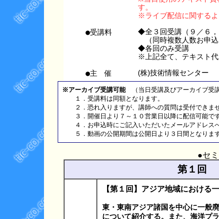
す。
※ライブ配信に関するよ
●受講料
◆全３回受講（９／６，
（同時複数人数お申込み
◆各回のみ受講 
※上記全て、テキスト代
●主 催
(株)技術情報センター
※アーカイブ受講可能
（当日受講及びアーカイブ受講
１．受講料は同額となります。
２．恐れ入りますが、講師への質問は受付できま
３．開催日より７～１０営業日以降に配信可能で
４．お申込時にご記入いただいたメールアドレスへ収
５．動画の公開期間は公開日より３日間となりま
●セ
第１回 
【第１回】アジア地域における
東・東南アジア諸国を中心に一般
について紹介する。また、海洋プ