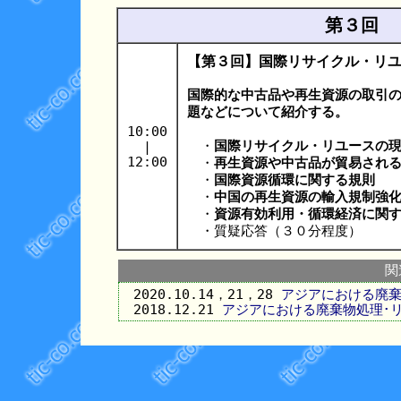
第３回 
【第３回】国際リサイクル・リ
国際的な中古品や再生資源の取引
題などについて紹介する。
10:00
|
・
国際リサイクル・リユースの
12:00
・
再生資源や中古品が貿易され
・
国際資源循環に関する規則
・
中国の再生資源の輸入規制強
・
資源有効利用・循環経済に関
・質疑応答（３０分程度）
関
2020.10.14，21，28
アジアにおける廃棄
2018.12.21
アジアにおける廃棄物処理･