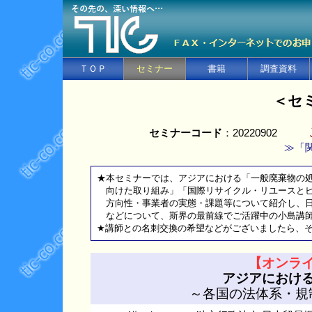
ＴＯＰ
セミナー
書籍
調査資料
＜セ
セミナーコード
：20220902
≫「
★本セミナーでは、アジアにおける「一般廃棄物の
向けた取り組み」「国際リサイクル・リユースとビ
方向性・事業者の実態・課題等について紹介し、日
などについて、斯界の最前線でご活躍中の小島講師
★講師との名刺交換の希望などがございましたら、
【オンラ
アジアにおけ
～各国の法体系・規