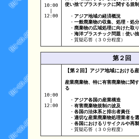
使い捨てプラスチックに関する規
10:00
|
12:00
・
アジア地域の経済概況
・
一般廃棄物の収集、処理・処
・
廃棄物の広域処理に向けた取
・
海洋プラスチック問題：使い
・質疑応答（３０分程度）
第２回 
【第２回】アジア地域における
産業廃棄物、特に有害廃棄物に関
る
10:00
|
・
アジア各国の産業構造
12:00
・
有害廃棄物規制の波及
・
各国の法体系と排出者責任
・
適切な産業廃棄物処理業者を
・
各国におけるリサイクルや再
・質疑応答（３０分程度）