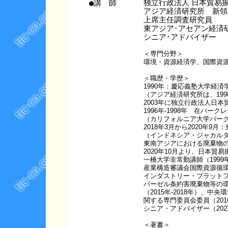
●講 師
独立行政法人 日本貿易振
アジア経済研究所 新領
上席主任調査研究員
東アジア･アセアン経済研
シニア･アドバイザー
＜専門分野＞
環境・資源経済学、国際資
＜職歴・学歴＞
1990年：慶応義塾大学経
（アジア経済研究所は、19
2003年に独立行政法人日本
1996年-1998年 在バー
（カリフォルニア大学バーク
2018年3月から2020年
（インドネシア・ジャカル
東南アジアにおける廃棄物
2020年10月より、日本貿
一橋大学非常勤講師（1999年
産業構造審議会国際資源循環W
インダストリー・プラットフォ
バーゼル条約害廃棄物等の
（2015年‐2018年）、
関する専門委員会委員（2016
シニア・アドバイザー（20
＜著書＞