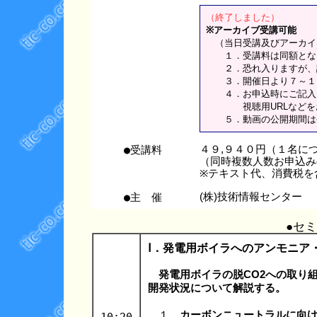
（終了しました）
※アーカイブ受講可能
（当日受講及びアーカイ
１．受講料は同額とな
２．恐れ入りますが、講
３．開催日より７～１０
４．お申込時にご記入い
視聴用URLなどをお
５．動画の公開期間は公
●受講料
４９,９４０円（１名に
（同時複数人数お申込み
※テキスト代、消費税を
●主 催
(株)技術情報センター
●セ
Ⅰ．発電用ボイラへのアンモニア
発電用ボイラの脱CO2への取り
開発状況について解説する。
１．
カーボンニュートラルに向
10:20