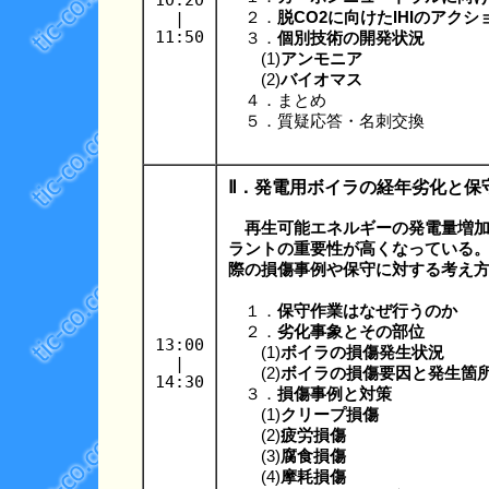
|
２．
脱CO2に向けたIHIのアクシ
11:50
３．
個別技術の開発状況
(1)
アンモニア
(2)
バイオマス
４．まとめ
５．質疑応答・名刺交換
Ⅱ．発電用ボイラの経年劣化と保
再生可能エネルギーの発電量増
ラントの重要性が高くなっている
際の損傷事例や保守に対する考え
１．
保守作業はなぜ行うのか
２．
劣化事象とその部位
13:00
(1)
ボイラの損傷発生状況
|
(2)
ボイラの損傷要因と発生箇
14:30
３．
損傷事例と対策
(1)
クリープ損傷
(2)
疲労損傷
(3)
腐食損傷
(4)
摩耗損傷