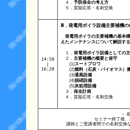
４．
予防保全の考え方
５．質疑応答・名刺交換
Ⅲ．発電用ボイラ設備主要補機の
発電用ボイラの主要補機の基本
えたメンテナンスについて解説す
１．
発電用ボイラ設備としての
２．
主要補機の概要と保守
14:50
|
(1)
スートブロワ
16:20
(2)
燃料（石炭・バイオマス）
(3)
通風設備
(4)
脱硝設備
(5)
灰処理設備
３．
保全計画
４．質疑応答・名刺交換
－ 名
セミナー終了後、
講師とご受講者間での名刺交換