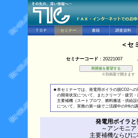
ＴＯＰ
セミナー
書籍
調査資料
＜セ
セミナーコード
：20221007
※別画面で開きます
★本セミナーでは、発電用ボイラの脱CO2へ
の開発状況について、またクリープ・疲労・
主要補機（スートブロワ、燃料搬送・供給設
について、実務の第一線でご活躍中のIHIの
発電用ボイラと
～アンモニア
主要補機ならびに