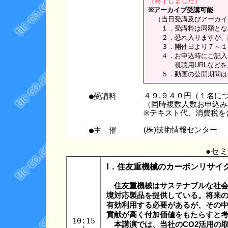
（終了しました）
※アーカイブ受講可能
（当日受講及びアーカイ
１．受講料は同額とな
２．恐れ入りますが、講
３．開催日より７～１０
４．お申込時にご記入い
視聴用URLなどをお
５．動画の公開期間は公
●受講料
４９,９４０円（１名に
（同時複数人数お申込み
※テキスト代、消費税を
●主 催
(株)技術情報センター
●セ
Ⅰ．住友重機械のカーボンリサイ
住友重機械はサステナブルな社
境対応製品を提供している。将来の
有効利用する必要があるが、その中
貢献が高く付加価値をもたらすと
10:15
本講演では、当社のCO2活用の