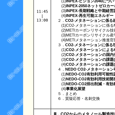
(1)
INPEX-ビジョン2040につい
(2)
INPEX-2050ネットゼ
(3)
INPEX-長期戦略と中期経営計画(I
11:45
|
(4)
INPEX-再生可能エネルギ
13:00
２．
CO2-メタネーションに係
(1)CO2-メタネーションに係る
(2)METIカーボンリサイクル
(3)METIカーボンリサイクル
(4)METIメタネーション推進
３．
CO2-メタネーションに係
(1)
CO2-メタネーションによる
(2)
CO2-メタネーションの国
(3)
CO2-メタネーションの課題
(4)
CO2-メタネーションの課題
４．
NEDO CO2-メタネーショ
(1)
NEDO-CO2有効利用可能
(2)
NEDO-CO2有効利用技術
(3)
NEDO-CO2排出削減・有
(4)
事業化展望
５．まとめ
６．質疑応答・名刺交換
Ⅲ．CO2からのメタノール製造