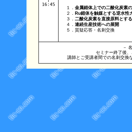
16:45
１．
金属錯体上での二酸化炭素
２．
Ru錯体を触媒とする逆水性
３．
二酸化炭素を直接原料とす
４．
連続生産技術への展開
５．質疑応答・名刺交換
－ 名
セミナー終了後、
講師とご受講者間での名刺交換