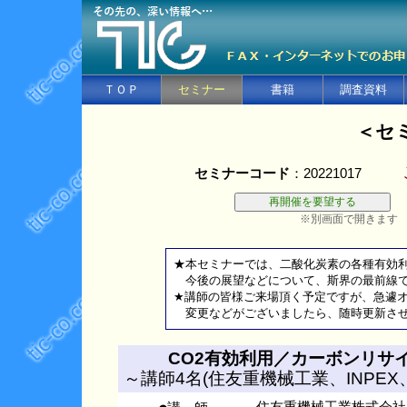
ＴＯＰ
セミナー
書籍
調査資料
＜セ
セミナーコード
：20221017
※別画面で開きます
★本セミナーでは、二酸化炭素の各種有効
今後の展望などについて、斯界の最前線で
★講師の皆様ご来場頂く予定ですが、急遽
変更などがございましたら、随時更新させ
CO2有効利用／カーボンリサ
～講師4名(住友重機械工業、INPE