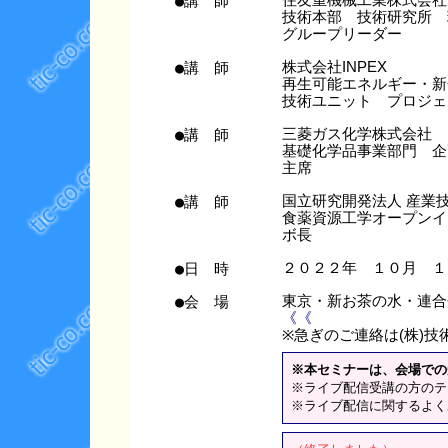
●講 師
住友重機械工業株式会社
技術本部 技術研究所 
グループリーダー
●講 師
株式会社INPEX
再生可能エネルギー・新
技術ユニット プロジェ
●講 師
三菱ガス化学株式会社
基礎化学品事業部門 
主席
●講 師
国立研究開発法人 産業
食薬資源工学オープンイ
ボ長
●日 時
２０２２年 １０月 １
●会 場
東京・新お茶の水・連
《《
※急ぎのご連絡は(株)技術情
※本セミナーは、会場での
※ライブ配信受講の方のテ
※ライブ配信に関するよく