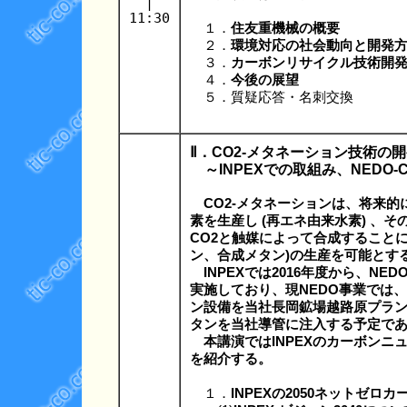
|
11:30
１．
住友重機械の概要
２．
環境対応の社会動向と開発
３．
カーボンリサイクル技術開
４．
今後の展望
５．質疑応答・名刺交換
Ⅱ．CO2-メタネーション技術の
～INPEXでの取組み、NEDO
CO2-メタネーションは、将来的
素を生産し (再エネ由来水素) 、
CO2と触媒によって合成すること
ン、合成メタン)の生産を可能とす
INPEXでは2016年度から、NE
実施しており、現NEDO事業では、世界
ン設備を当社長岡鉱場越路原プラン
タンを当社導管に注入する予定で
本講演ではINPEXのカーボンニ
を紹介する。
１．
INPEXの2050ネットゼロ