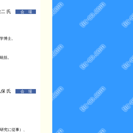
健二 氏
会 場
工学博士。
究統括。
弘保 氏
会 場
全研究に従事）、