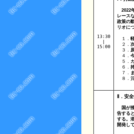
202
レース
政策の
リオに
13:30
１．
|
２．
15:00
３．
４．
５．
６．
７．
８．質
Ⅱ．安
国が
告する
する。
開発し