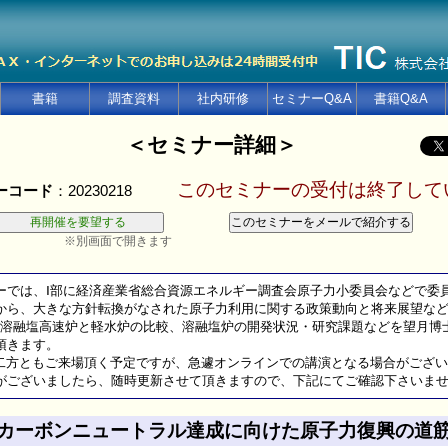
書籍
調査資料
社内研修
セミナーQ&A
書籍Q&A
＜セミナー詳細＞
このセミナーの受付は終了して
ーコード
：20230218
※別画面で開きます
ーでは、Ⅰ部に経済産業省総合資源エネルギー調査会原子力小委員会などで委
ら、大きな方針転換がなされた原子力利用に関する政策動向と将来展望など
溶融塩高速炉と軽水炉の比較、溶融塩炉の開発状況・研究課題などを望月博
頂きます。
二方ともご来場頂く予定ですが、急遽オンラインでの講演となる場合がござい
ございましたら、随時更新させて頂きますので、下記にてご確認下さいま
カーボンニュートラル達成に向けた原子力復興の道