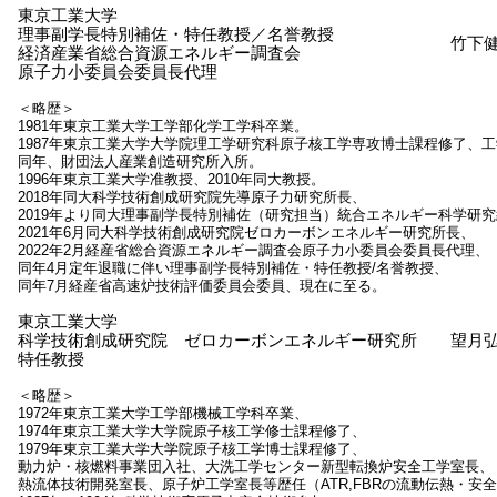
東京工業大学
理事副学長特別補佐・特任教授／名誉教授
竹下
経済産業省総合資源エネルギー調査会
原子力小委員会委員長代理
＜略歴＞
1981年東京工業大学工学部化学工学科卒業。
1987年東京工業大学大学院理工学研究科原子核工学専攻博士課程修了、
同年、財団法人産業創造研究所入所。
1996年東京工業大学准教授、2010年同大教授。
2018年同大科学技術創成研究院先導原子力研究所長、
2019年より同大理事副学長特別補佐（研究担当）統合エネルギー科学研
2021年6月同大科学技術創成研究院ゼロカーボンエネルギー研究所長、
2022年2月経産省総合資源エネルギー調査会原子力小委員会委員長代理、
同年4月定年退職に伴い理事副学長特別補佐・特任教授/名誉教授、
同年7月経産省高速炉技術評価委員会委員、現在に至る。
東京工業大学
科学技術創成研究院 ゼロカーボンエネルギー研究所
望月
特任教授
＜略歴＞
1972年東京工業大学工学部機械工学科卒業、
1974年東京工業大学大学院原子核工学修士課程修了、
1979年東京工業大学大学院原子核工学博士課程修了、
動力炉・核燃料事業団入社、大洗工学センター新型転換炉安全工学室長、
熱流体技術開発室長、原子炉工学室長等歴任（ATR,FBRの流動伝熱・安