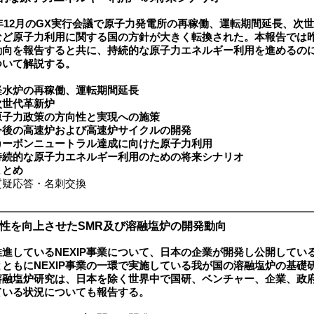
2年12月のGX実行会議で原子力発電所の再稼働、運転期間延長、次
など原子力利用に関する国の方針が大きく転換された。本報告では
動向を報告すると共に、持続的な原子力エネルギー利用を進めるの
ついて解説する。
軽水炉の再稼働、運転期間延長
次世代革新炉
原子力政策の方向性と実現への施策
今後の高速炉および高速炉サイクルの開発
カーボンニュートラル達成に向けた原子力利用
持続的な原子力エネルギー利用のための将来シナリオ
まとめ
疑応答・名刺交換
全性を向上させたSMR及び溶融塩炉の開発動向
推進しているNEXIP事業について、日本の企業が開発し公開してい
とともにNEXIP事業の一環で実施している我が国の溶融塩炉の基礎
溶融塩炉研究は、日本を除く世界中で国研、ベンチャー、企業、政
ている状況についても報告する。