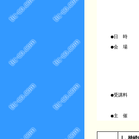
●日 時
●会 場
●受講料
●主 催
Ⅰ．持