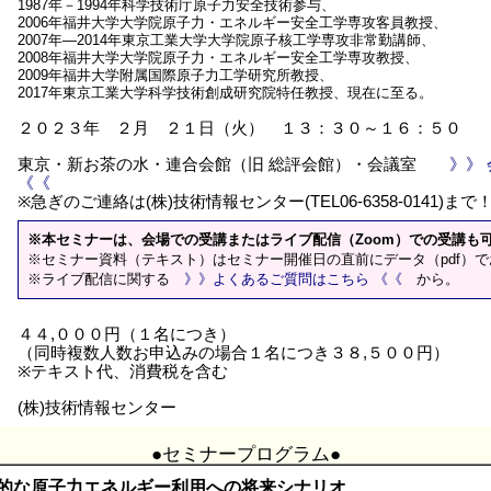
1987年－1994年科学技術庁原子力安全技術参与、
2006年福井大学大学院原子力・エネルギー安全工学専攻客員教授、
2007年―2014年東京工業大学大学院原子核工学専攻非常勤講師、
2008年福井大学大学院原子力・エネルギー安全工学専攻教授、
2009年福井大学附属国際原子力工学研究所教授、
2017年東京工業大学科学技術創成研究院特任教授、現在に至る。
２０２３年 ２月 ２１日（火） １３：３０～１６：５０
東京・新お茶の水・連合会館（旧 総評会館）・会議室
》》
《《
※急ぎのご連絡は(株)技術情報センター(TEL06-6358-0141)まで
※本セミナーは、会場での受講またはライブ配信（Zoom）での受講も
※セミナー資料（テキスト）はセミナー開催日の直前にデータ（pdf）
※ライブ配信に関する
》》よくあるご質問はこちら 《《
から。
４４,０００円（１名につき）
（同時複数人数お申込みの場合１名につき３８,５００円）
※テキスト代、消費税を含む
(株)技術情報センター
●セミナープログラム●
続的な原子力エネルギー利用への将来シナリオ