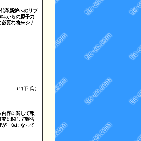
世代革新炉へのリプ
昨年からの原子力
に必要な将来シナ
（竹下 氏）
る内容に関して報
研究に関して報告
府が一体になって