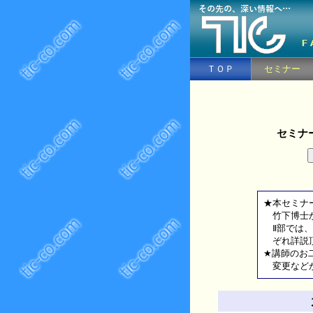
ＴＯＰ
セミナー
セミナ
★本セミナ
竹下博士か
Ⅱ部では、
ぞれ詳説
★講師のお
変更などが