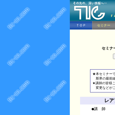
ＴＯＰ
セミナー
セミナ
★本セミナー
斯界の最前線
★講師の皆様
変更などがご
レア
●講 師