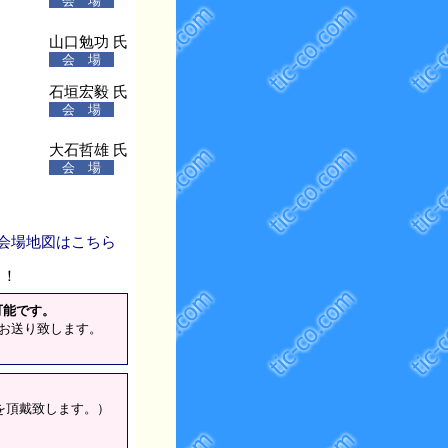
会 場
山口勉功 氏
会 場
石垣宏毅 氏
会 場
大石哲雄 氏
会 場
 会場地図はこちら
！！
可能です。
でお送り致します。
を頂戴致します。）