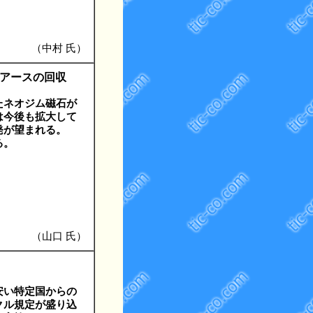
（中村 氏）
アアースの回収
たネオジム磁石が
は今後も拡大して
開発が望まれる。
る。
（山口 氏）
安い特定国からの
クル規定が盛り込