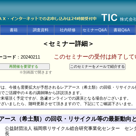
書籍
調査資料
社内研修
セミナーQ&A
書籍Q&A
＜セミナー詳細＞
このセミナーの受付は終了して
ーコード
：20240211
※別画面で開きます
では、今後も需要拡大が予想されるレアアース（希土類）の回収・リサイクル
でご活躍中の４名の講師陣から詳説頂きます。
ご来場頂く予定ですが、急遽オンラインでの講演となる場合がございます。
ざいましたら、随時更新させて頂きますので、下記にてご確認下さいませ。
アース（希土類）の回収・リサイクル等の最新動向
公益財団法人 福岡県リサイクル総合研究事業化センター セン
長