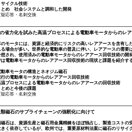
リサイクル技術
まとめ 社会システムと調和した開発
疑応答・名刺交換
体の省力化を試みた高温プロセスによる電動車モータからのレ
車のモータには、資源と経済的にリスクの高いレアアースを含有し
れる場合が多い。世界的な電動車の普及に伴い、レアアースの需要
予想され、使用済みの電動車モータからのレアアース回収技術の
では電動車モータからのレアアース回収技術の現状と課題を紹介す
電動車モータの構造とネオジム磁石
現行の電動車モータからのレアアース回収技術
高温プロセスによる電動車モータからのレアアースの回収技術
まとめと今後の課題
疑応答・名刺交換
土類磁石のサプライチェーンの強靭化に向けて
類磁石は、資源生産と磁石用金属精錬をほぼ独占し、製造コストの
大きく依存しているが、欧州では、重要原材料法案に磁石のリサイ