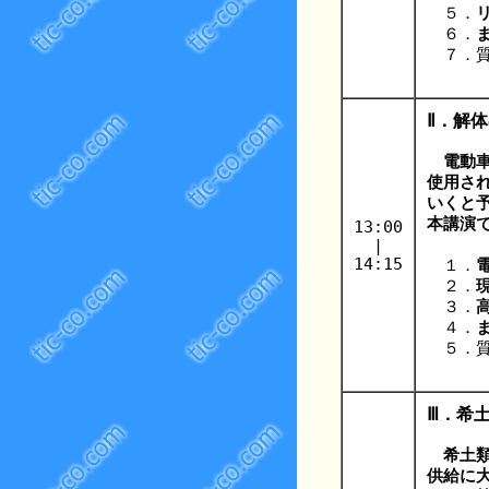
５．
６．
７．質
Ⅱ．解
電動
使用さ
いくと
本講演
13:00
|
14:15
１．
２．
３．
４．
５．質
Ⅲ．希
希土
供給に