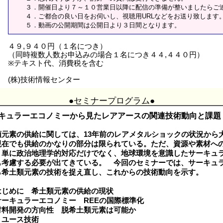
３．開催日より７～１０営業日以降に配信の準備が整いましたらご
４．ご都合の良い日をお伺いし、視聴用URLなどをお送り致します
５．動画の公開期間は公開日より３日間となります。
４９,９４０円（１名につき）
（同時複数人数お申込みの場合１名につき４４,４４０円）
※テキスト代、消費税を含む
(株)技術情報センター
●セミナープログラム●
ーキュラーエコノミーから見たレアアースの関連技術動向と課題
類元素の供給に関しては、13年前のレアメタルショックの状況から
現在でも供給のかなりの部分は限られている。ただ、資源や素材へ
、単に政治地理学的対応だけでなく、地球環境を意識したサーキュ
も考慮する必要が出てきている。 今回のセミナーでは、サーキュ
ら希土類元素の技術を捉え直し、これからの技術動向を示す。
はじめに 希土類元素の供給の現状
サーキュラーエコノミー REEの国際標準化
材料開発の方向性 脱希土類元素は可能か
リユース技術