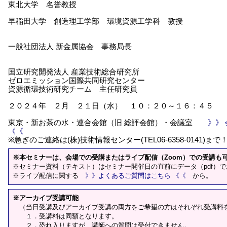
東北大学 名誉教授
早稲田大学 創造理工学部 環境資源工学科 教授
一般社団法人 新金属協会 事務局長
国立研究開発法人 産業技術総合研究所
ゼロエミッション国際共同研究センター
資源循環技術研究チーム 主任研究員
２０２４年 ２月 ２１日（水） １０：２０～１６：４５
東京・新お茶の水・連合会館（旧 総評会館）・会議室
》》
《《
※急ぎのご連絡は(株)技術情報センター(TEL06-6358-0141)まで
※本セミナーは、会場での受講またはライブ配信（Zoom）での受講も
※セミナー資料（テキスト）はセミナー開催日の直前にデータ（pdf）
※ライブ配信に関する
》》よくあるご質問はこちら 《《
から。
※アーカイブ受講可能
（当日受講及びアーカイブ受講の両方をご希望の方はそれぞれ受講料
１．受講料は同額となります。
２．恐れ入りますが、講師への質問は受付できません。