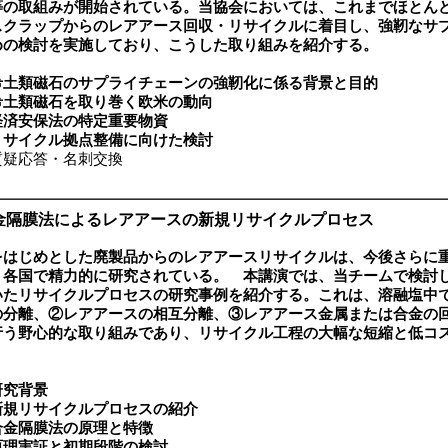
等の取組みが開始されている。当協会においては、これまでほとん
スクラップからのレアアース回収・リサイクルに着目し、強靭なサ
めの検討を実施しており、こうした取り組みを紹介する。
希土類磁石のサプライチェーンの強靭化に係る背景と目的
希土類磁石を取り巻く欧米の動向
経済安保法の特定重要物資
リサイクル拠点整備に向けた検討
疑応答・名刺交換
金隔膜法によるレアアースの新規リサイクルプロセス
をはじめとした廃製品からのレアアースリサイクルは、今後さらに
、各国で精力的に研究されている。 本講演では、当チームで検討
いたリサイクルプロセスの研究事例を紹介する。これは、溶融塩中
の分離、②レアアースの相互分離、③レアアース金属または合金の
行う野心的な取り組みであり、リサイクル工程の大幅な短縮と低コ
研究背景
新規リサイクルプロセスの紹介
合金隔膜法の原理と特徴
原理実証と初期段階の検討