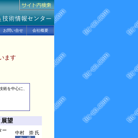
お問い合せ
会社概要
います
技術を中心に、
と展望
ター
中村 崇 氏