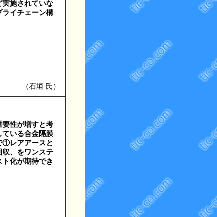
ど実施されていな
プライチェーン構
（石垣 氏）
重要性が増すと考
している合金隔膜
で①レアアースと
回収、をワンステ
スト化が期待でき