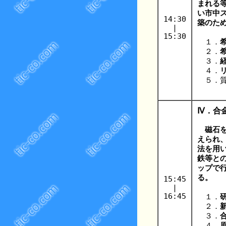
まれる
い市中
14:30
築のた
|
15:30
１．
２．
３．
４．
５．質
Ⅳ．合
磁石
えられ
法を用
鉄等と
ップで
る。
15:45
|
16:45
１．
２．
３．
４．