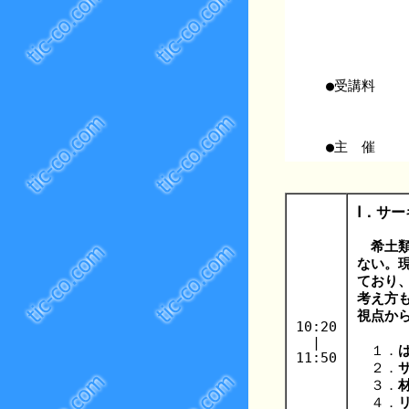
●受講料
●主 催
Ⅰ．サ
希土
ない。
ており
考え方
視点か
10:20
|
１．
11:50
２．
３．
４．