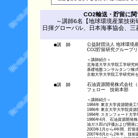
CO2輸送・貯留に
～講師6名【地球環境産業技術研究
日揮グローバル、日本海事協会、三菱
●講 師
公益財団法人 地球環境産
CO2貯留研究グループ
＜講師紹介＞
北海道大学大学院工学研究
基礎地盤コンサルタンツ株
京都大学大学院工学研究科を経
●講 師
石油資源開発株式会社（J
フェロー 技術本部
＜講師紹介＞
1984年 東京大学資源開発
1986年 東京大学大学院
1994年 スタンフォード大
1986年4月、石油資源開
油ガス田の評価および開発
2003年1月から4年間、貯
2007年8月から2年半、技