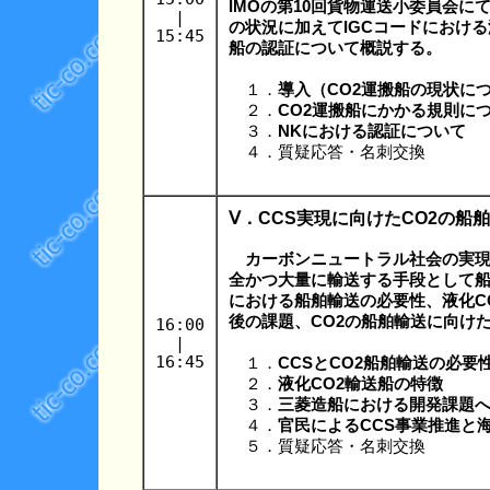
IMOの第10回貨物運送小委員会に
|
の状況に加えてIGCコードにおける
15:45
船の認証について概説する。
１．
導入（CO2運搬船の現状に
２．
CO2運搬船にかかる規則に
３．
NKにおける認証について
４．質疑応答・名刺交換
Ⅴ．CCS実現に向けたCO2の船
カーボンニュートラル社会の実現に
全かつ大量に輸送する手段として船
における船舶輸送の必要性、液化C
後の課題、CO2の船舶輸送に向け
16:00
|
16:45
１．
CCSとCO2船舶輸送の必要
２．
液化CO2輸送船の特徴
３．
三菱造船における開発課題
４．
官民によるCCS事業推進と
５．質疑応答・名刺交換