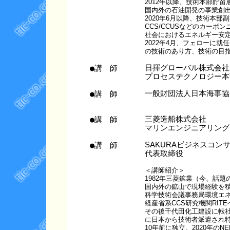
2012年以降、技術本部貯
国内外の石油開発の事業創
2020年6月以降、技術本
CCS/CCUSなどのカー
社会におけるエネルギー安
2022年4月、フェローに
の技術のあり方、技術の目
●講 師
日揮グローバル株式会社
プロセステクノロジー本
●講 師
一般財団法人日本海事協
●講 師
三菱造船株式会社
マリンエンジニアリング
●講 師
SAKURAビジネスコン
代表取締役
＜講師紹介＞
1982年三菱鉱業（今、話
国内外の鉱山で現場経験を
科学技術会議事務局環境エ
経産省系CCS研究機関RIT
その後千代田化工建設に転社し世界的
に日本から技術者派遣され特
10年前に独立。2020年の