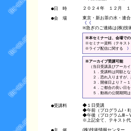
●日 時
２０２４年 １２月 １
●会 場
東京・新お茶の水・連
《《
※急ぎのご連絡は(株)技術情
※本セミナーは、会場での
※セミナー資料（テキスト
※ライブ配信に関する
》
※アーカイブ受講可能
（当日受講及びアーカイ
１．受講料は同額とな
２．恐れ入りますが、講
３．開催日より７～１０
４．ご都合の良い日をお
５．動画の公開期間は公
●受講料
◆１日受講 
◆午前（プログラムⅠ
◆午後（プログラムⅢ
※上記全て、テキスト代
●主 催
(株)技術情報センター