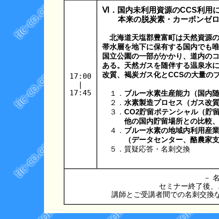
Ⅵ．国内未利用資源のCCS利用
本来の脱炭素・カーボンゼロ
北海道天塩郡豊富町は天然資源の天
帯水層を地下に保有する国内でも
国立公園の一部がかかり、道内の
ある。天然ガスを随伴する温泉水
改質、褐炭ガス化とCCSの大量の
17:00
|
17:45
１．
ブルー水素生産能力（国内
２．
水素製造プロセス（ガス改
３．
CO2貯留ポテンシャル（貯
他の国内貯留場所との比較、地
４．
ブルー水素の地域内利用産
（データセンター、酪農家支援
５．質疑応答・名刺交換
－ 名
セミナー終了後、
講師とご受講者間での名刺交換