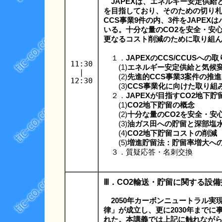
JAPEXは、エネルギー安定供給
を目指しており、そのための切り札が
CCS事業9件の内、3件をJAPE
いる。十分な量のCO2を安全・安
更なるコスト削減のために取り組
１．
JAPEXのCCS/CCUSへの
11:30
(1)
エネルギー安定供給と気候変
|
(2)
先進的CCS事業3案件の推進
12:30
(3)
CCS事業化に向けた取り組
２．
JAPEXが目指すCO2地下貯
(1)
CO2地下貯留の概念
(2)
十分な量のCO2を安全・安
(3)
油ガス田への貯留と深部塩
(4)
CO2地下貯留コストの削減
(5)
増進貯留法：貯留率増大へ
３．質疑応答・名刺交換
Ⅲ．CO2輸送・貯留に関する設
2050年カーボンニュートラル実
律」が成立し、更に2030年までに
れた。本講義では上記に触れながら