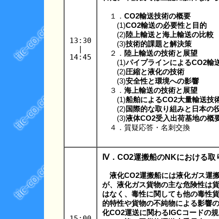
１．
CO2輸送技術の概要
(1)
CO2輸送の必要性と目的
(2)
陸上輸送と海上輸送の比較
13:30
(3)
技術的課題と解決策
|
２．
陸上輸送の技術と展望
14:45
(1)
パイプラインによるCO2輸
(2)
圧縮と液化の技術
(3)
安全性と環境への影響
３．
海上輸送の技術と展望
(1)
船舶によるCO2大量輸送技
(2)
国際的な取り組みと日本の
(3)
液体CO2受入出荷基地の概
４．質疑応答・名刺交換
Ⅳ．CO2運搬船のNKにおける取
液化CO2運搬船には液化ガス運搬
が、液化ガス貨物の主な危険性は貨
はなく、毒性に関しても他の毒性
的特性や貨物の不純物による影響の
化CO2運送に関わるIGCコードの規
15:00