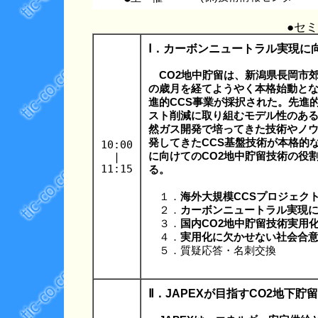
●セ
Ⅰ．カーボンニュートラル実現に向
CO2地中貯留は、新潟県長岡市郊
の歳月を経てようやく本格始動とな
進的CCS事業が採択された。先進
スト削減に取り組むモデル性のある
然ガス開発で培ってきた技術やノ
発してきたCCS基盤技術が本格的
10:00
|
に向けてのCO2地中貯留技術の役
11:15
る。
１．
海外大規模CCSプロジェク
２．
カーボンニュートラル実現に
３．
国内CO2地中貯留技術実用
４．
実用化に欠かせない社会合
５．質疑応答・名刺交換
Ⅱ．JAPEXが目指すCO2地下