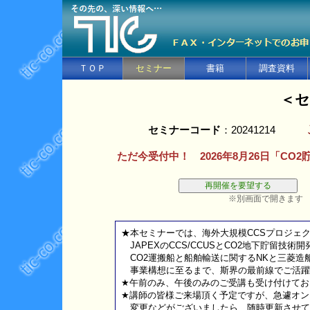
ＴＯＰ
セミナー
書籍
調査資料
＜セ
セミナーコード
：20241214
ただ今受付中！ 2026年8月26日「C
※別画面で開きます
★本セミナーでは、海外大規模CCSプロジェ
JAPEXのCCS/CCUSとCO2地下貯留技
CO2運搬船と船舶輸送に関するNKと三菱造
事業構想に至るまで、斯界の最前線でご活躍
★午前のみ、午後のみのご受講も受け付けてお
★講師の皆様ご来場頂く予定ですが、急遽オン
変更などがございましたら、随時更新させて