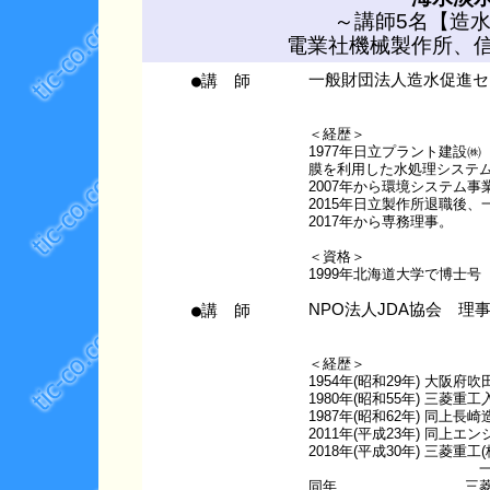
～講師5名【造水
電業社機械製作所、
●講 師
一般財団法人造水促進セ
＜経歴＞
1977年日立プラント建設
膜を利用した水処理システ
2007年から環境システム
2015年日立製作所退職後
2017年から専務理事。
＜資格＞
1999年北海道大学で博士号
●講 師
NPO法人JDA協会 理
＜経歴＞
1954年(昭和29年) 大阪府
1980年(昭和55年) 三
1987年(昭和62年) 同上
2011年(平成23年) 同上
2018年(平成30年) 三菱重
一貫して海水淡
同年 三菱商事(MC)へ