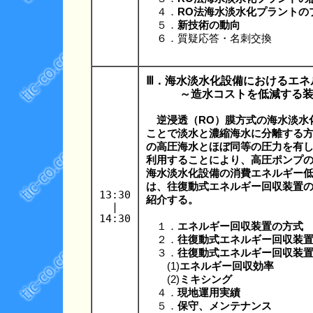
４．
RO法海水淡水化プラントの
５．
新技術の動向
６．質疑応答・名刺交換
Ⅲ．海水淡水化設備におけるエネ
～造水コストを低減する装置
逆浸透（RO）膜方式の海水淡水
ことで淡水と濃縮海水に分離する方
の高圧海水とほぼ同等の圧力を有
利用することにより、高圧ポンプ
海水淡水化設備の消費エネルギー
は、往復動式エネルギー回収装置
13:30
紹介する。
|
14:30
１．
エネルギー回収装置の方式
２．
往復動式エネルギー回収装
３．
往復動式エネルギー回収装
(1)
エネルギー回収効率
(2)
ミキシング
４．
現地運用実績
５．
保守、メンテナンス