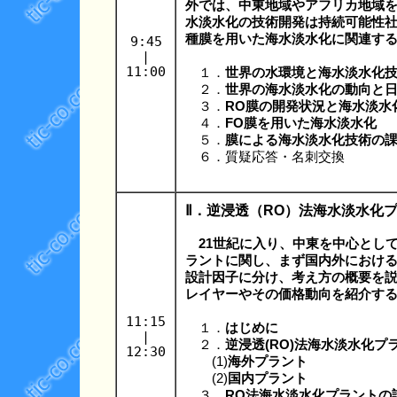
外では、中東地域やアフリカ地域
水淡水化の技術開発は持続可能性
種膜を用いた海水淡水化に関連す
9:45
|
11:00
１．
世界の水環境と海水淡水化
２．
世界の海水淡水化の動向と
３．
RO膜の開発状況と海水淡水
４．
FO膜を用いた海水淡水化
５．
膜による海水淡水化技術の
６．質疑応答・名刺交換
Ⅱ．逆浸透（RO）法海水淡水化
21世紀に入り、中東を中心として
ラントに関し、まず国内外におけ
設計因子に分け、考え方の概要を
レイヤーやその価格動向を紹介す
11:15
１．
はじめに
|
２．
逆浸透(RO)法海水淡水化プ
12:30
(1)
海外プラント
(2)
国内プラント
３．
RO法海水淡水化プラントの