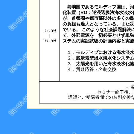
島嶼国であるモルディブ国は、河
化装置（RO：逆浸透膜法海水淡水化
が、首都圏や都市部以外の多くの
の負担も過大となっている。また
でいる。 このような社会課題解決
15:50
|
て、外部電源を一切必要とせず単
16:50
ステムの実証試験の計画内容と実
１．
モルディブにおける海水淡
２．
脱炭素型淡水海水化システム
３．
太陽光を用いた海水淡水化
４．質疑応答・名刺交換
－ 名
セミナー終了後、
講師とご受講者間での名刺交換