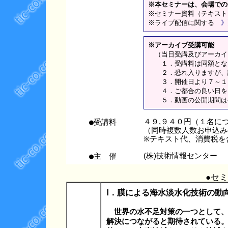
※本セミナーは、会場での
※セミナー資料（テキスト
※ライブ配信に関する
》
※アーカイブ受講可能
（当日受講及びアーカイ
１．受講料は同額とな
２．恐れ入りますが、講
３．開催日より７～１０
４．ご都合の良い日をお
５．動画の公開期間は公
●受講料
４９,９４０円（１名に
（同時複数人数お申込み
※テキスト代、消費税を
●主 催
(株)技術情報センター
●セ
Ⅰ．膜による海水淡水化技術の動
世界の水不足対策の一つとして、
解決につながると期待されている