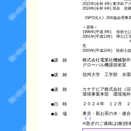
2022年(令和 4年) 東洋
2024年(令和 6年) 現在 
《NPO法人》JDA協会理
＜資格＞
1996年(平成 8年) 技術士
2001年(平成13年) 博士(
中空糸型逆浸透モジ
究
2003年(平成15年) 技術士
●講 師
株式会社電業社機械製作
グローバル機器技術室 
●講 師
信州大学 工学部 水環
●講 師
カナデビア株式会社（旧
環境事業本部 環境海外
●日 時
２０２４年 １２月 ２
●会 場
東京・新お茶の水・連
《《
※急ぎのご連絡は(株)技術情