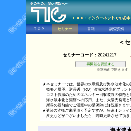
ＴＯＰ
セミナー
書籍
調査資料
＜セ
セミナーコード
：20241217
※別画面で開きます
★本セミナーでは、世界の水環境及び海水淡水化の
概要と展望、逆浸透（RO）法海水淡水化プラント
コスト低減のためのエネルギー回収装置の特徴と
海水淡水化と濃縮への応用、また、太陽光発電とN
斯界の最前線でご活躍中の講師陣に詳説頂きます
★講師の皆様ご来場頂く予定ですが、急遽オンライ
変更などがございましたら、随時更新させて頂き
海水淡