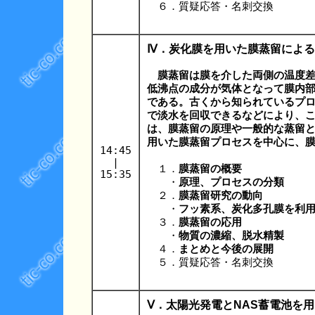
６．質疑応答・名刺交換
Ⅳ．炭化膜を用いた膜蒸留によ
膜蒸留は膜を介した両側の温度差
低沸点の成分が気体となって膜内
である。古くから知られているプ
で淡水を回収できるなどにより、
は、膜蒸留の原理や一般的な蒸留
用いた膜蒸留プロセスを中心に、
14:45
|
１．
膜蒸留の概要
15:35
・
原理、プロセスの分類
２．
膜蒸留研究の動向
・
フッ素系、炭化多孔膜を利
３．
膜蒸留の応用
・
物質の濃縮、脱水精製
４．
まとめと今後の展開
５．質疑応答・名刺交換
Ⅴ．太陽光発電とNAS蓄電池を