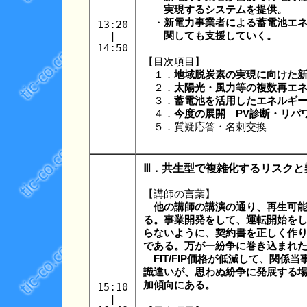
実現するシステムを提供。
・
新電力事業者による蓄電池エ
13:20
|
関しても支援していく。
14:50
【目次項目】
１．
地域脱炭素の実現に向けた
２．
太陽光・風力等の複数再エ
３．
蓄電池を活用したエネルギ
４．
今度の展開 PV診断・リパ
５．質疑応答・名刺交換
Ⅲ．共生型で複雑化するリスクと
【講師の言葉】
他の講師の講演の通り、再生可
る。事業開発をして、運転開始を
らないように、契約書を正しく作
である。万が一紛争に巻き込まれ
FIT/FIP価格が低減して、関
識違いが、思わぬ紛争に発展する
加傾向にある。
15:10
|