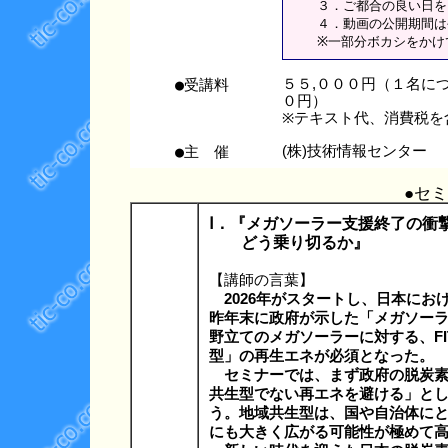
３．ご都合の良い日をお
４．動画の公開期間は公
※一部分ボカシをかけて
●受講料
５５,０００円（１名に
０円）
※テキスト代、消費税を
●主 催
(株)技術情報センター
●セ
Ⅰ．『メガソーラー支援終了の衝
どう乗り切るか』
【講師の言葉】
2026年がスタートし、日本に
昨年末に政府が示した「メガソー
野立てのメガソーラーに対する、FI
型」の再生エネが必須となった。
セミナーでは、まず政府の脱炭素
共生型でない再エネを避ける」と
う。地域共生型は、国や自治体にと
にも大きく広がる可能性が極めて