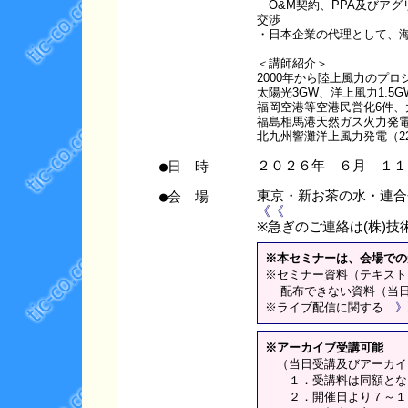
O&M契約、PPA及びア
交渉
・日本企業の代理として、
＜講師紹介＞
2000年から陸上風力のプ
太陽光3GW、洋上風力1.5
福岡空港等空港民営化6件、
福島相馬港天然ガス火力発電（1
北九州響灘洋上風力発電（2
●日 時
２０２６年 ６月 １１
●会 場
東京・新お茶の水・連
《《
※急ぎのご連絡は(株)技術情
※本セミナーは、会場での
※セミナー資料（テキスト
配布できない資料（当日
※ライブ配信に関する
》
※アーカイブ受講可能
（当日受講及びアーカイ
１．受講料は同額とな
２．開催日より７～１０