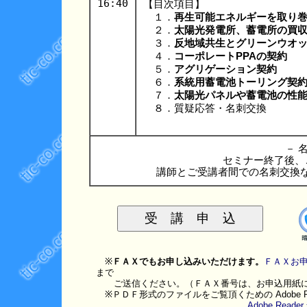
16:40
【目次項目】
１．
再生可能エネルギーを取り
２．
太陽光発電所、蓄電所の買
３．
反地域共生とグリーンウオ
４．
コーポレートPPAの契約
５．
アグリゲーション契約
６．
系統用蓄電池トーリング契
７．
太陽光パネルや蓄電池の性
８．質疑応答・名刺交換
－ 名
セミナー終了後、
講師とご受講者間での名刺交換
※
ＦＡＸでもお申し込みいただけます。
ＦＡＸお申
まで
ご送信ください。（ＦＡＸ番号は、お申込用紙に
※ＰＤＦ形式のファイルをご覧頂くための Adobe 
Adobe Re