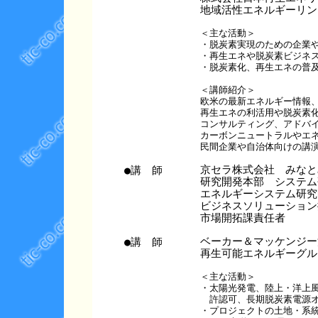
地域活性エネルギーリン
＜主な活動＞
・脱炭素実現のための企業
・再生エネや脱炭素ビジネ
・脱炭素化、再生エネの普
＜講師紹介＞
欧米の最新エネルギー情報
再生エネの利活用や脱炭素
コンサルティング、アドバイ
カーボンニュートラルやエネ
民間企業や自治体向けの講
●講 師
京セラ株式会社 みなと
研究開発本部 システム
エネルギーシステム研究
ビジネスソリューション
市場開拓課責任者
●講 師
ベーカー＆マッケンジー
再生可能エネルギーグル
＜主な活動＞
・太陽光発電、陸上・洋上
許認可、長期脱炭素電源オ
・プロジェクトの土地・系