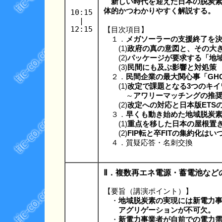
新しい時代を迎えた日本の脱炭素
体的かつわかりやすく解説する。
10:15
|
12:15
【目次項目】
１．
メガソーラーの支援終了を
(1)
政府の真の意図と、その大
(2)
パッケージが要求する「地
(3)
民間にも及ぶ影響と対処策
２．
民間企業の最大関心事「GH
(1)
改定で課題となる3つのキイ
～
アワリーマッチングの推
(2)
改定への対応と日本版ETS
３．
早くも動き始めた地域脱炭
(1)
重点を移した日本の屋根置
(2)
FIP転と卒FITの集約化は
４．質疑応答・名刺交換
Ⅱ．複数再エネ電源・蓄電池など
【要旨（講演ポイント）】
・
地域脱炭素の実現には新電力
アグリゲーションが不可欠。
・
新電力事業者が自前での電力