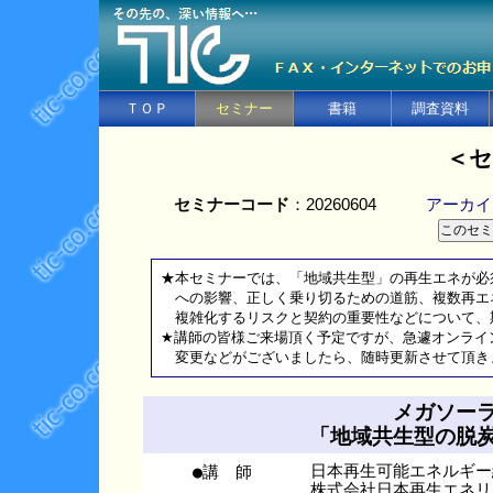
ＴＯＰ
セミナー
書籍
調査資料
＜セ
セミナーコード
：20260604
アーカイ
★本セミナーでは、「地域共生型」の再生エネが必
への影響、正しく乗り切るための道筋、複数再エ
複雑化するリスクと契約の重要性などについて、
★講師の皆様ご来場頂く予定ですが、急遽オンライ
変更などがございましたら、随時更新させて頂き
メガソー
「地域共生型の脱
●講 師
日本再生可能エネルギー
株式会社日本再生エネリ