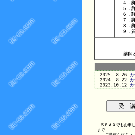
４．
５．
６．
７．
８．
９．質
講師
2025. 8.26
カ
2024. 8.22
カ
2023.10.12
カ
※
ＦＡＸでもお申
まで
ご送信ください。（