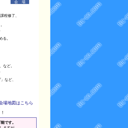
会 場
士課程修了、
）。
、
める。
)、など。
、
プ」など、
 会場地図はこちら
！！
可能です。
致しますが、