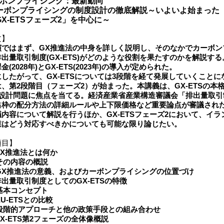
ーボンプライシング：最新動向
ボンプライシングの制度設計の徹底解説～いよいよ始まった
-ETSフェーズ2」を中心に～
文】
演ではまず、GX推進法の中身を詳しく説明し、そのなかでカーボン
出量取引制度(GX-ETS)がどのような役割を果たすのかを解説す
(2028年)とGX-ETS(2023年)の導入が定められた。
たがって、GX-ETSについては3段階を経て発展していくことになり
、第2段階目（フェーズ2）が始まった。本講義は、GX-ETSの本
の設計問題に焦点を当てる。経済産業省産業構造審議会「排出量取引
出枠の配分方法の詳細ルールや上下限価格など重要論点が審議され
内容について解説を行うほか、GX-ETSフェーズ2において、イ
業はどう対応すべきかについても可能な限り論じたい。
項目】
GX推進法とは何か
その内容の概説
GX推進法の意義、およびカーボンプライシングの位置づけ
排出量取引制度としてのGX-ETSの特徴
基本コンセプト
EU-ETSとの比較
段階的アプローチと他の政策手段との組み合わせ
GX-ETS第2フェーズの全体像概説