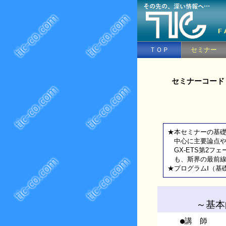
ＴＯＰ
セミナー
セミナーコード
★本セミナーの基礎
中心に主要論点や
GX-ETS第2フ
も、斯界の最前線
★プログラムⅠ（基
～基本
●講 師