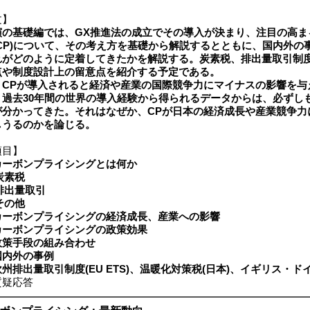
文】
演の基礎編では、GX推進法の成立でその導入が決まり、注目の高ま
(CP)について、その考え方を基礎から解説するとともに、国内外の
れがどのように定着してきたかを解説する。炭素税、排出量取引制
点や制度設計上の留意点を紹介する予定である。
CPが導入されると経済や産業の国際競争力にマイナスの影響を与
、過去30年間の世界の導入経験から得られるデータからは、必ずし
が分かってきた。それはなぜか、CPが日本の経済成長や産業競争力
しうるのかを論じる。
項目】
カーボンプライシングとは何か
炭素税
排出量取引
その他
カーボンプライシングの経済成長、産業への影響
カーボンプライシングの政策効果
政策手段の組み合わせ
国内外の事例
欧州排出量取引制度(EU ETS)、温暖化対策税(日本)、イギリス・
疑応答