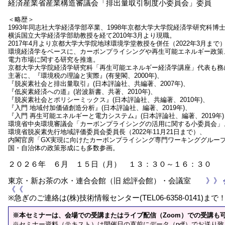
経済産業省産業構造審議会「排出量取引制度小委員会」委員
＜略歴＞
1993年同志社大学経済学部卒業、1998年京都大学大学院経済学研究科博
横浜国立大学経済学部助教授を経て2010年3月より現職。
2017年4月より京都大学大学院地球環境学堂教授を併任（2022年3月まで
環境経済学をベースに、カーボンプライシングや再生可能エネルギー政策
電力市場に関する研究を推進。
京都大学大学院経済学研究科「再生可能エネルギー経済学講座」代表も務
主著に、『環境税の理論と実際』(有斐閣、2000年)、
『脱炭素社会と排出量取引』(日本評論社、共編著、2007年)、
『低炭素経済への道』(岩波新書、共著、2010年)、
『脱炭素社会とポリシーミックス』(日本評論社、共編著、2010年)、
『入門 地域付加価値創造分析』(日本評論社、編著、2019年)、
『入門 再生可能エネルギーと電力システム』(日本評論社、編著、2019年
環境省中央環境審議会「カーボンプライシングの活用に関する小委員会」
環境省脱炭素先行地域評価委員会委員長（2022年11月21日まで）、
内閣官房「GX実現に向けたカーボンプライシング専門ワーキンググルー
国・自治体の政策形成にも多数参画。
２０２６年 ６月 １５日（月） １３：３０～１６：３０
東京・新お茶の水・連合会館（旧 総評会館）・会議室
》》
《《
※急ぎのご連絡は(株)技術情報センター(TEL06-6358-0141)まで
※本セミナーは、会場での受講またはライブ配信（Zoom）での受講も
※セミナー資料（テキスト）は開催日の直前にデータ（pdf）でお送り