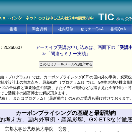
書籍
調査資料
社内研修
セミナーQ&A
書籍Q&A
：20260607
アーカイブ受講お申し込みは、画面下の
「受講
≫「関連セミナー実績」
編（プログラムⅠ）では、カーボンプライシング(CP)の国内外の事例、炭素
制度設計上の留意点を、最新動向（プログラムⅡ）では、GX推進法や排出量
ェーズの全体像と重要論点の詳説、またイラン情勢なども踏まえた企業対応・
でご活躍中の諸富博士に解説頂きます。
礎編）、またはプログラムⅡ（最新動向）のみのご受講も受け付けております
カーボンプライシングの基礎と最新動向
的考え方、国内外事例・産業影響、GX-ETSなど徹
京都大学公共政策大学院 院長