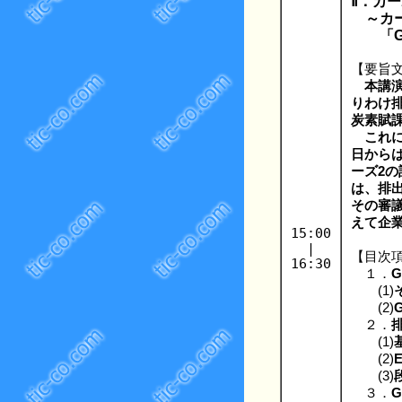
Ⅱ．カ
～カー
「GX
【要旨
本講
りわけ排
炭素賦課金
これにし
日からは
ーズ2
は、排
その審議
えて企
15:00
|
【目次
16:30
１．
(1)
(2)
２．
(1)
(2)
(3)
３．