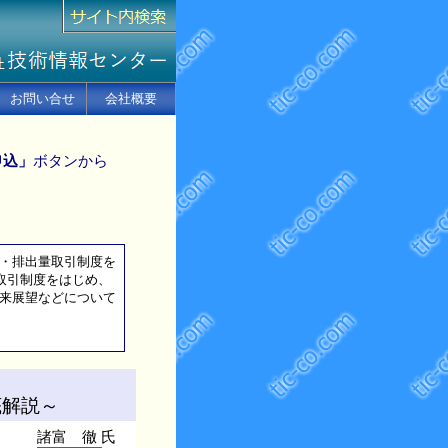
お問い合せ
会社概要
申込」
ボタンから
税・排出量取引制度を
取引制度をはじめ、
将来展望などについて
。
底解説～
諸富 徹 氏