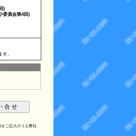
回)
委員会第4回)
ます。
項をご記入のうえ弊社