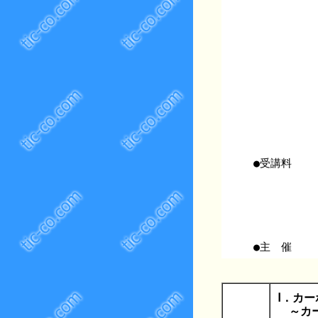
●受講料
●主 催
Ⅰ．カ
～カー