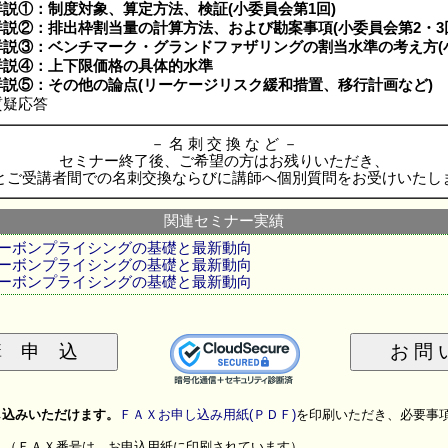
詳説①：制度対象、算定方法、検証(小委員会第1回)
詳説②：排出枠割当量の計算方法、および勘案事項(小委員会第2・3
詳説③：ベンチマーク・グランドファザリングの割当水準の考え方(小
詳説④：上下限価格の具体的水準
詳説⑤：その他の論点(リーケージリスク緩和措置、移行計画など)
疑応答
－ 名 刺 交 換 な ど －
セミナー終了後、ご希望の方はお残りいただき、
とご受講者間での名刺交換ならびに講師へ個別質問をお受けいたし
関連セミナー実績
ーボンプライシングの基礎と最新動向
ーボンプライシングの基礎と最新動向
ーボンプライシングの基礎と最新動向
し込みいただけます。
ＦＡＸお申し込み用紙(ＰＤＦ)
を印刷いただき、必要事
ＦＡＸ番号は、お申込用紙に印刷されています）