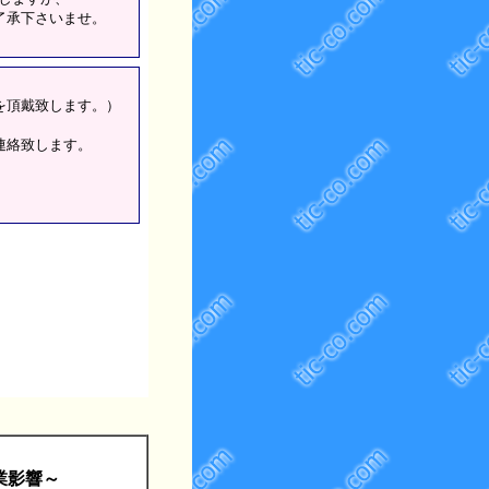
了承下さいませ。
を頂戴致します。）
連絡致します。
。
業影響～