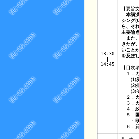
【要旨
本講
シング
ら、そ
主要論
また、
きたが
いこと
13:30
を及ぼ
|
14:45
【目次
１．
(1)
(2)
(3)
２．
３．
４．
５．
～
６．質