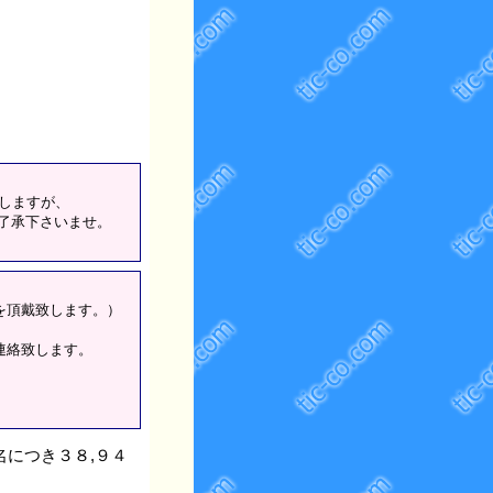
致しますが、
了承下さいませ。
を頂戴致します。）
連絡致します。
。
名につき３８,９４