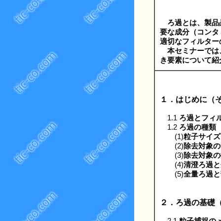
ろ過とは、製品
要な成分（コンタ
適切なフィルター
本セミナーでは、
き要素について紹
１．はじめに（
1.1
ろ過とフィ
1.2
ろ過の種類
(1)
粒子サイズ
(2)
除去対象の
(3)
除去対象の
(4)
清澄ろ過と
(5)
全量ろ過と
２．ろ過の基礎
2.1
粒子捕捉の