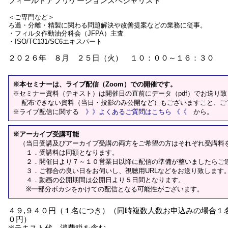
フィールドアプリケーションスペシャリスト
＜ご専門など＞
ろ過・分離・精製に関わる問題解決や改善提案などの業務に従事。
・フィルタ作動油分科会（JFPA）主査
・ISO/TC131/SC6エキスパート
２０２６年 ８月 ２５日（火） １０：００～１６：３０
※本セミナーは、ライブ配信（Zoom）での開催です。
※セミナー資料（テキスト）は開催日の直前にデータ（pdf）でお送り
配布できない資料（当日・投影のみ公開など）もございますこと、ご
※ライブ配信に関する
》》よくあるご質問はこちら 《《
から。
※アーカイブ受講可能
（当日受講及びアーカイブ受講の両方をご希望の方はそれぞれ受講料
１．受講料は同額となります。
２．開催日より７～１０営業日以降に配信の準備が整いましたらご
３．ご都合の良い日をお伺いし、視聴用URLなどをお送り致します
４．動画の公開期間は公開日より５日間となります。
※一部分ボカシをかけての配信となる可能性がございます。
４９,９４０円（１名につき）（同時複数人数お申込みの場合１
０円）
※テキスト代、消費税を含む