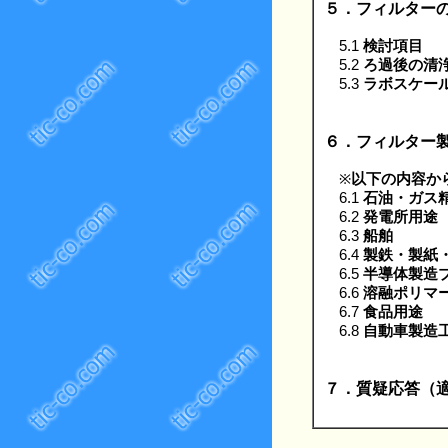
５．フィルター
5.1
検討項目
5.2
ろ過後の清
5.3
ラボスケー
６．フィルター
※
以下の内容か
6.1
石油・ガス
6.2
発電所用途
6.3
船舶
6.4
製鉄・製紙
6.5
半導体製造
6.6
溶融ポリマ
6.7
食品用途
6.8
自動車製造
７．質疑応答（