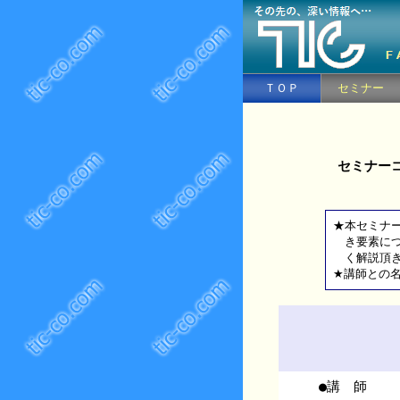
ＴＯＰ
セミナー
セミナー
★本セミナ
き要素につ
く解説頂き
★講師との
●講 師