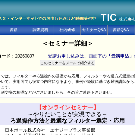
書籍
調査資料
社内研修
セミナーQ&A
書籍Q&A
＜セミナー詳細＞
コード
：20260807
受講お申し込みは、画面下の
「受講申込」
ーでは、フィルターやろ過操作の基礎から応用、フィルターやろ過方式選定の
いて、実用面でも役立つ内容になるよう、事例や経験に基づき難波講師から
ます。
名刺交換の希望などがございましたら、その旨ご連絡下さいませ。
【オンラインセミナー】
～やりたいことが実現できる～
ろ過操作方法と最適なフィルター選定・応用
日本ポール株式会社 エナジープラス事業部