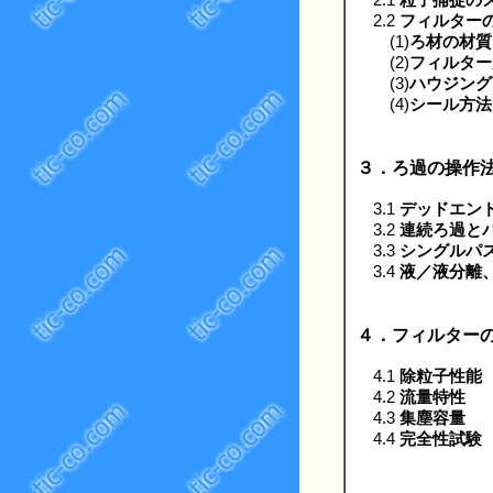
2.2
フィルター
(1)
ろ材の材質
(2)
フィルター
(3)
ハウジング
(4)
シール方法
３．ろ過の操作
3.1
デッドエン
3.2
連続ろ過と
3.3
シングルパ
3.4
液／液分離
４．フィルター
4.1
除粒子性能
4.2
流量特性
4.3
集塵容量
4.4
完全性試験