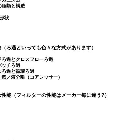
の種類と構造
形状
法（ろ過といっても色々な方式があります）
ドろ過とクロスフローろ過
バッチろ過
スろ過と循環ろ過
、気／液分離（コアレッサー）
の性能（フィルターの性能はメーカー毎に違う?）