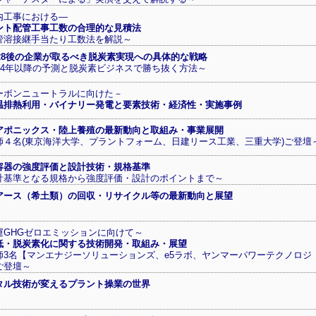
内工事における―
ント配管工事工数の合理的な見積法
管溶接継手当たり工数法を解説～
P28後の企業が取るべき脱炭素実現への具体的な戦略
024年以降の予測と脱炭素ビジネスで勝ち抜く方法～
ーボンニュートラルに向けた－
温排熱利用・バイナリー発電と要素技術・経済性・実施事例
アポニックス・陸上養殖の最新動向と取組み・事業展開
師４名(東京海洋大学、プラントフォーム、日建リース工業、三重大学)ご登壇
容器の強度評価と設計技術・規格基準
計基準となる規格から強度評価・設計のポイントまで～
アース（希土類）の回収・リサイクル等の最新動向と展望
運GHGゼロエミッションに向けて～
低・脱炭素化に関する技術開発・取組み・展望
師3名【マンエナジーソリューションズ、e5ラボ、ヤンマーパワーテクノロジ
ご登壇～
タル技術が変えるプラント操業の世界