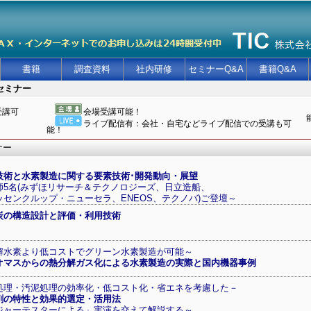
書籍
調査資料
社内研修
セミナーQ&A
書籍Q&A
セミナー
受講可
会場受講可能！
ライブ配信有：会社・自宅などライブ配信での受講も可
！
能！
ナー
技術と水素製造に関する要素技術･開発動向・展望
師5名(みずほリサーチ＆テクノロジーズ、日立造船、
ッセンクルップ・ニューセラ、ENEOS、テクノバ)ご登壇～
炭の構造設計と評価・利用技術
解水素より低コストでグリーン水素製造が可能～
オマスからの熱分解ガス化による水素製造の実際と国内機器事例
処理・汚泥処理の効率化・低コスト化・省エネを考慮した－
剤の特性と効果的選定・活用法
ジャーテスターによる」実演を交えて解説する～