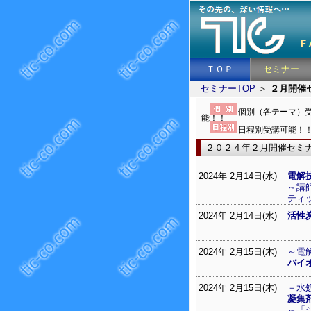
ＴＯＰ
セミナー
セミナーTOP
＞
２月開催
個別（各テーマ）
能！！
日程別受講可能！
２０２４年２月開催セミ
2024年 2月14日(水)
電解
～講
ティ
2024年 2月14日(水)
活性
2024年 2月15日(木)
～電
バイ
2024年 2月15日(木)
－水
凝集
～「